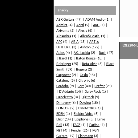
Značky
ABX Guitars
(47)
ADAM Audio
(1)
Admira
(4)
Aersi
(5)
AKG
(1)
Akiyama
(2)
Alesis
(6)
Alhambra
(1)
Allen&Heath
(1)
APC
(4)
ARIA
(15)
ART &
EXL220-5 L
LUTHERIE
(3)
Ashton
(172)
Aulos
(4)
AXL-Lucida
(2)
Bach
(47)
Bardl
(1)
Baton Rouge
(18)
Behringer
(25)
Beta Aivin
(3)
Black
Smith
(39)
Bugera
(2)
Carpower
(2)
Casio
(15)
Cataluna
(5)
Citronic
(6)
Cordoba
(9)
Cort
(40)
Crafter
(21)
D'Addario
(14)
Daisy Rock
(1)
Danelectro
(3)
Digitech
(9)
Dimavery
(8)
Dowina
(18)
DUNLOP
(9)
DYNACORD
(1)
EDEN
(1)
Elektro-Voice
(6)
Elixir
(14)
Epiphone
(5)
Ernie
Ball
(13)
FACE
(1)
Farfisa
(1)
FBT
(4)
Fender
(26)
FGN
Guitars
(19)
Fishmann
(3)