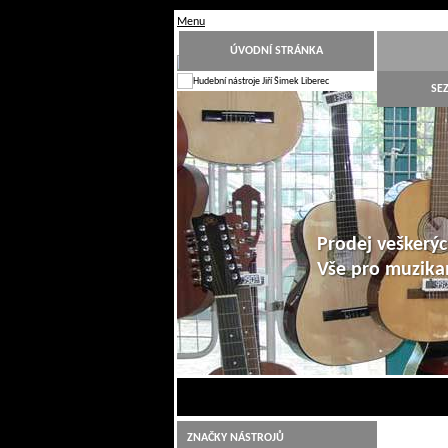
Menu
ÚVODNÍ STRÁNKA
SE
Prodej veškerýc
Vše pro muzik
1
2
3
4
5
6
7
8
9
10
Hudební nástroje Jiří Šimek Liberec
ZNAČKY NÁSTROJŮ