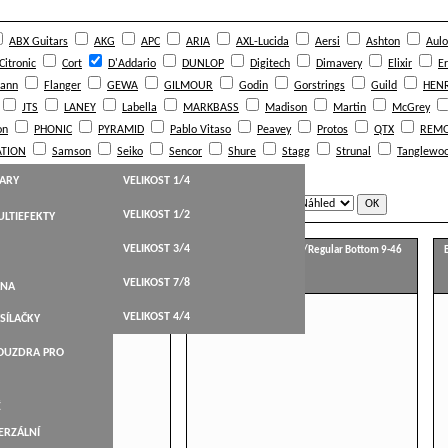
ABX Guitars
AKG
APC
ARIA
AXL-Lucida
Aersi
Ashton
Aulo
Citronic
Cort
D'Addario
DUNLOP
Digitech
Dimavery
Elixir
Er
ann
Flanger
GEWA
GILMOUR
Godin
Gorstrings
Guild
HENR
JTS
LANEY
Labella
MARKBASS
Madison
Martin
McGrey
on
PHONIC
PYRAMID
Pablo Vitaso
Peavey
Protos
QTX
REM
TION
Samson
Seiko
Sencor
Shure
Stagg
Strunal
Tanglewo
Warwick
Yamaha
tc electronic
TARY
VELIKOST 1/4
e:
Zobrazit jako:
VELIKOST 1/2
LTIEFEKTY
HT,WESTERN
VELIKOST 3/4
er Light 9-42
EXL125 Super Light Top/Regular Bottom 9-46
STICKÉ
VELIKOST 7/8
BELY
ANA
KYTARY
VELIKOST 4/4
SÍLAČKY
ARY
POUZDRA PRO
NÉ
É
ERZÁLNÍ
LEVÁKY