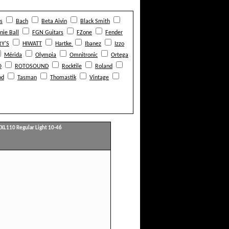
s
Bach
Beta Aivin
Black Smith
nie Ball
FGN Guitars
FZone
Fender
Y'S
HIWATT
Hartke
Ibanez
Izzo
Mérida
Olympia
Omnitronic
Ortega
O
ROTOSOUND
Rocktile
Roland
od
Tasman
Thomastik
Vintage
EXL110 Regular Light 10-46