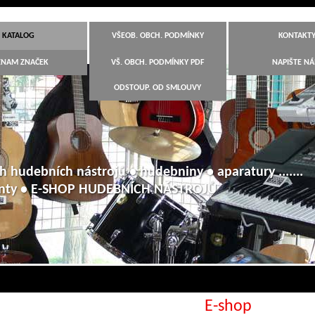
KATALOG
VŠEOB. OBCH. PODMÍNKY
KONTAKT
ZNAM ZNAČEK
VŠ. OBCH. PODMÍNKY PDF
NAPIŠTE N
ODSTOUP. OD SMLOUVY
h hudebních nástrojů • hudebniny • aparatury .......
anty • E-SHOP HUDEBNÍCH NÁSTROJŮ
E-shop