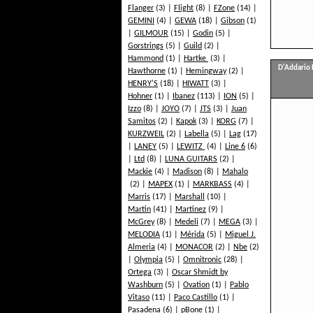
Flanger
(3)
Flight
(8)
FZone
(14)
GEMINI
(4)
GEWA
(18)
Gibson
(1)
GILMOUR
(15)
Godin
(5)
Gorstrings
(5)
Guild
(2)
Hammond
(1)
Hartke
(3)
D'Addario 
Hawthorne
(1)
Hemingway
(2)
HENRY'S
(18)
HIWATT
(3)
Hohner
(1)
Ibanez
(113)
ION
(5)
Izzo
(8)
JOYO
(7)
JTS
(3)
Juan
Samitos
(2)
Kapok
(3)
KORG
(7)
KURZWEIL
(2)
Labella
(5)
Lag
(17)
LANEY
(5)
LEWITZ
(4)
Line 6
(6)
Ltd
(8)
LUNA GUITARS
(2)
Mackie
(4)
Madison
(8)
Mahalo
(2)
MAPEX
(1)
MARKBASS
(4)
Marris
(17)
Marshall
(10)
Martin
(41)
Martinez
(9)
McGrey
(8)
Medeli
(7)
MEGA
(3)
MELODIA
(1)
Mérida
(5)
Miguel J.
Almeria
(4)
MONACOR
(2)
Nbe
(2)
Olympia
(5)
Omnitronic
(28)
Ortega
(3)
Oscar Shmidt by
Washburn
(5)
Ovation
(1)
Pablo
Vitaso
(11)
Paco Castillo
(1)
Pasadena
(6)
pBone
(1)