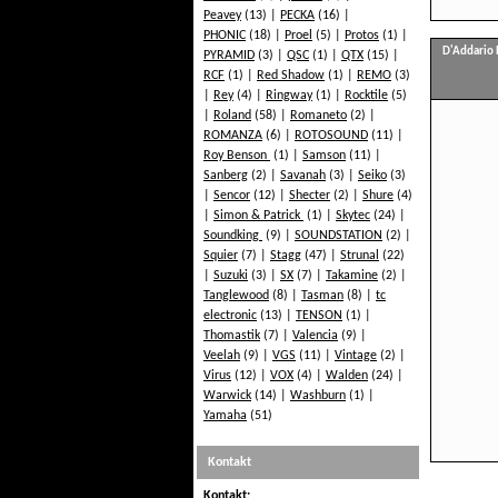
Peavey
(13)
PECKA
(16)
PHONIC
(18)
Proel
(5)
Protos
(1)
D'Addario 
PYRAMID
(3)
QSC
(1)
QTX
(15)
RCF
(1)
Red Shadow
(1)
REMO
(3)
Rey
(4)
Ringway
(1)
Rocktile
(5)
Roland
(58)
Romaneto
(2)
ROMANZA
(6)
ROTOSOUND
(11)
Roy Benson
(1)
Samson
(11)
Sanberg
(2)
Savanah
(3)
Seiko
(3)
Sencor
(12)
Shecter
(2)
Shure
(4)
Simon & Patrick
(1)
Skytec
(24)
Soundking
(9)
SOUNDSTATION
(2)
Squier
(7)
Stagg
(47)
Strunal
(22)
Suzuki
(3)
SX
(7)
Takamine
(2)
Tanglewood
(8)
Tasman
(8)
tc
electronic
(13)
TENSON
(1)
Thomastik
(7)
Valencia
(9)
Veelah
(9)
VGS
(11)
Vintage
(2)
Virus
(12)
VOX
(4)
Walden
(24)
Warwick
(14)
Washburn
(1)
Yamaha
(51)
Kontakt
Kontakt: