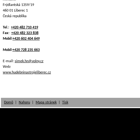
Frýdlantská 1359/19
460 01 Liberec 1
Česká republika
Tel.:
+420 482 710 419
Fax:
+420 482 323 838
Mobil:
+420 602 404 649
Mobil:
+420 728 235 663
E-mail:
simek.hn@volny.cz
Web:
www.hudebninastrojeliberec.cz
Domů
|
Nahoru
|
Mapa stránek
|
Tisk