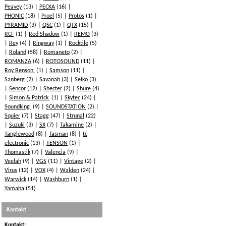
Peavey
(13)
PECKA
(16)
PHONIC
(18)
Proel
(5)
Protos
(1)
PYRAMID
(3)
QSC
(1)
QTX
(15)
RCF
(1)
Red Shadow
(1)
REMO
(3)
Rey
(4)
Ringway
(1)
Rocktile
(5)
Roland
(58)
Romaneto
(2)
ROMANZA
(6)
ROTOSOUND
(11)
Roy Benson
(1)
Samson
(11)
Sanberg
(2)
Savanah
(3)
Seiko
(3)
Sencor
(12)
Shecter
(2)
Shure
(4)
Simon & Patrick
(1)
Skytec
(24)
Soundking
(9)
SOUNDSTATION
(2)
Squier
(7)
Stagg
(47)
Strunal
(22)
Suzuki
(3)
SX
(7)
Takamine
(2)
Tanglewood
(8)
Tasman
(8)
tc
electronic
(13)
TENSON
(1)
Thomastik
(7)
Valencia
(9)
Veelah
(9)
VGS
(11)
Vintage
(2)
Virus
(12)
VOX
(4)
Walden
(24)
Warwick
(14)
Washburn
(1)
Yamaha
(51)
Kontakt
Kontakt: