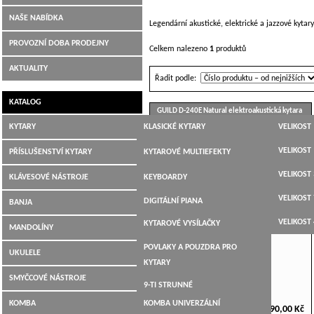
NAŠE NABÍDKA
Legendární akustické, elektrické a jazzové kytary
PROVOZNÍ DOBA PRODEJNY
Celkem nalezeno
1
produktů
AKTUALITY
Řadit podle:
KATALOG
GUILD D-240E Natural elektroakustická kytara
KYTARY
KLASICKÉ KYTARY
VELIKOST 
JUMBO,
VELIKOST 
PŘÍSLUŠENSTVÍ KYTARY
KYTAROVÉ MULTIEFEKTY
DREADNOUGHT,WESTERN
VELIKOST 
LADIČKY
KLÁVESOVÉ NÁSTROJE
KEYBOARDY
ELEKTROAKUSTICKÉ
VELIKOST 
KYTAROVÉ KABELY
DIGITÁLNÍ PIANA
BANJA
ELEKTRICKÉ KYTARY
VELIKOST 
KYTAROVÉ VYSÍLAČKY
MANDOLÍNY
BASOVÉ KYTARY
POVLAKY A POUZDRA PRO
UKULELE
12-TI STRUNNÉ
KYTARY
SMYČCOVÉ NÁSTROJE
9-TI STRUNNÉ
KOMBA
KOMBA UNIVERZÁLNÍ
11 990,00 Kč
KYTARY PRO LEVÁKY