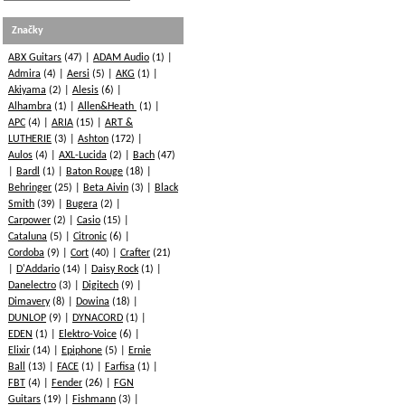
Značky
ABX Guitars
(47)
ADAM Audio
(1)
Admira
(4)
Aersi
(5)
AKG
(1)
Akiyama
(2)
Alesis
(6)
Alhambra
(1)
Allen&Heath
(1)
APC
(4)
ARIA
(15)
ART &
LUTHERIE
(3)
Ashton
(172)
Aulos
(4)
AXL-Lucida
(2)
Bach
(47)
Bardl
(1)
Baton Rouge
(18)
Behringer
(25)
Beta Aivin
(3)
Black
Smith
(39)
Bugera
(2)
Carpower
(2)
Casio
(15)
Cataluna
(5)
Citronic
(6)
Cordoba
(9)
Cort
(40)
Crafter
(21)
D'Addario
(14)
Daisy Rock
(1)
Danelectro
(3)
Digitech
(9)
Dimavery
(8)
Dowina
(18)
DUNLOP
(9)
DYNACORD
(1)
EDEN
(1)
Elektro-Voice
(6)
Elixir
(14)
Epiphone
(5)
Ernie
Ball
(13)
FACE
(1)
Farfisa
(1)
FBT
(4)
Fender
(26)
FGN
Guitars
(19)
Fishmann
(3)