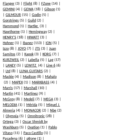
Flanger
(3)
Flight
(8)
FZone
(14)
GEMINI
(4)
GEWA
(18)
Gibson
(1)
GILMOUR
(15)
Godin
(5)
Gorstrings
(5)
Guild
(2)
Hammond
(1)
Hartke
(3)
Hawthorne
(1)
Hemingway
(2)
HENRY'S
(18)
HIWATT
(3)
Hohner
(1)
Ibanez
(113)
ION
(5)
Izzo
(8)
JOYO
(7)
JTS
(3)
Juan
Samitos
(2)
Kapok
(3)
KORG
(7)
KURZWEIL
(2)
Labella
(5)
Lag
(17)
LANEY
(5)
LEWITZ
(4)
Line 6
(6)
Ltd
(8)
LUNA GUITARS
(2)
Mackie
(4)
Madison
(8)
Mahalo
(2)
MAPEX
(1)
MARKBASS
(4)
Marris
(17)
Marshall
(10)
Martin
(41)
Martinez
(9)
McGrey
(8)
Medeli
(7)
MEGA
(3)
MELODIA
(1)
Mérida
(5)
Miguel J.
Almeria
(4)
MONACOR
(2)
Nbe
(2)
Olympia
(5)
Omnitronic
(28)
Ortega
(3)
Oscar Shmidt by
Washburn
(5)
Ovation
(1)
Pablo
Vitaso
(11)
Paco Castillo
(1)
Pasadena
(6)
pBone
(1)