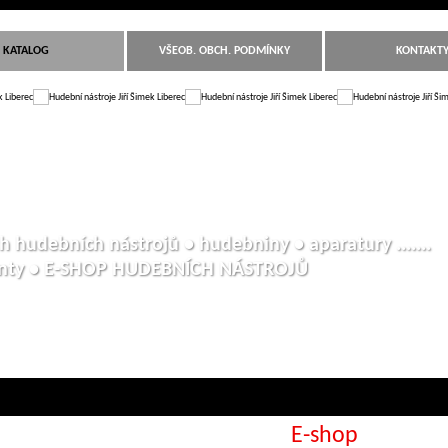
KATALOG
VŠEOB. OBCH. PODMÍNKY
KONTAKT
h hudebních nástrojů • hudebniny • aparatury .......
anty • E-SHOP HUDEBNÍCH NÁSTROJŮ
E-shop