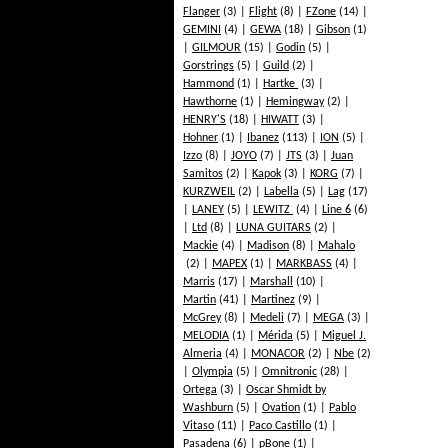
Flanger
(3)
Flight
(8)
FZone
(14)
GEMINI
(4)
GEWA
(18)
Gibson
(1)
GILMOUR
(15)
Godin
(5)
Gorstrings
(5)
Guild
(2)
Hammond
(1)
Hartke
(3)
Hawthorne
(1)
Hemingway
(2)
HENRY'S
(18)
HIWATT
(3)
Hohner
(1)
Ibanez
(113)
ION
(5)
Izzo
(8)
JOYO
(7)
JTS
(3)
Juan
Samitos
(2)
Kapok
(3)
KORG
(7)
KURZWEIL
(2)
Labella
(5)
Lag
(17)
LANEY
(5)
LEWITZ
(4)
Line 6
(6)
Ltd
(8)
LUNA GUITARS
(2)
Mackie
(4)
Madison
(8)
Mahalo
(2)
MAPEX
(1)
MARKBASS
(4)
Marris
(17)
Marshall
(10)
Martin
(41)
Martinez
(9)
McGrey
(8)
Medeli
(7)
MEGA
(3)
MELODIA
(1)
Mérida
(5)
Miguel J.
Almeria
(4)
MONACOR
(2)
Nbe
(2)
Olympia
(5)
Omnitronic
(28)
Ortega
(3)
Oscar Shmidt by
Washburn
(5)
Ovation
(1)
Pablo
Vitaso
(11)
Paco Castillo
(1)
Pasadena
(6)
pBone
(1)