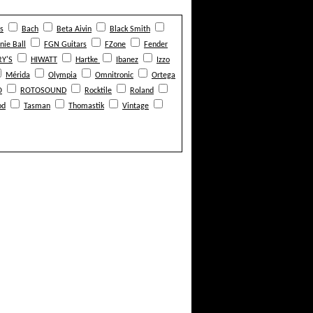
s
Bach
Beta Aivin
Black Smith
nie Ball
FGN Guitars
FZone
Fender
Y'S
HIWATT
Hartke
Ibanez
Izzo
Mérida
Olympia
Omnitronic
Ortega
O
ROTOSOUND
Rocktile
Roland
od
Tasman
Thomastik
Vintage