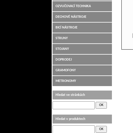
OZVUČOVACÍ TECHNIKA
DECHOVÉ NÁSTROJE
BICÍ NÁSTROJE
STRUNY
STOJANY
DOPRODEJ
GRAMOFONY
METRONOMY
Hledat ve stránkách
Hledat v produktech