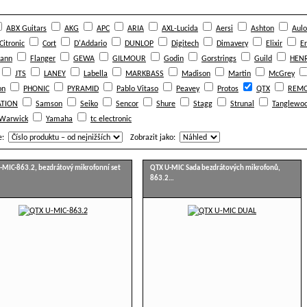
ABX Guitars
AKG
APC
ARIA
AXL-Lucida
Aersi
Ashton
Aulo
Citronic
Cort
D'Addario
DUNLOP
Digitech
Dimavery
Elixir
Er
ann
Flanger
GEWA
GILMOUR
Godin
Gorstrings
Guild
HENR
JTS
LANEY
Labella
MARKBASS
Madison
Martin
McGrey
on
PHONIC
PYRAMID
Pablo Vitaso
Peavey
Protos
QTX
REM
TION
Samson
Seiko
Sencor
Shure
Stagg
Strunal
Tanglewo
Warwick
Yamaha
tc electronic
e:
Zobrazit jako:
-MIC-863.2, bezdrátový mikrofonní set
QTX U-MIC Sada bezdrátových mikrofonů,
863.2…