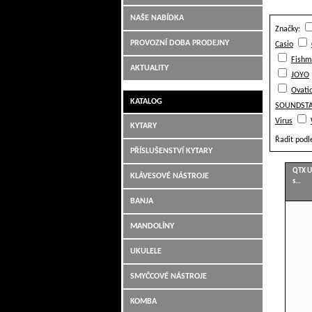
NAŠE NABÍDKA
Značky:
PROVOZNÍ DOBA PRODEJNY
Casio
Fishm
AKTUALITY
JOYO
Ovati
KATALOG
SOUNDSTA
Virus
KYTARY
Řadit podl
PŘÍSLUŠENSTVÍ KYTARY
QTX U
KLÁVESOVÉ NÁSTROJE
s…
BANJA
MANDOLÍNY
UKULELE
SMYČCOVÉ NÁSTROJE
KOMBA