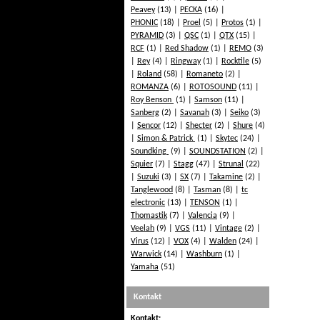
Peavey
(13)
PECKA
(16)
PHONIC
(18)
Proel
(5)
Protos
(1)
PYRAMID
(3)
QSC
(1)
QTX
(15)
RCF
(1)
Red Shadow
(1)
REMO
(3)
Rey
(4)
Ringway
(1)
Rocktile
(5)
Roland
(58)
Romaneto
(2)
ROMANZA
(6)
ROTOSOUND
(11)
Roy Benson
(1)
Samson
(11)
Sanberg
(2)
Savanah
(3)
Seiko
(3)
Sencor
(12)
Shecter
(2)
Shure
(4)
Simon & Patrick
(1)
Skytec
(24)
Soundking
(9)
SOUNDSTATION
(2)
Squier
(7)
Stagg
(47)
Strunal
(22)
Suzuki
(3)
SX
(7)
Takamine
(2)
Tanglewood
(8)
Tasman
(8)
tc
electronic
(13)
TENSON
(1)
Thomastik
(7)
Valencia
(9)
Veelah
(9)
VGS
(11)
Vintage
(2)
Virus
(12)
VOX
(4)
Walden
(24)
Warwick
(14)
Washburn
(1)
Yamaha
(51)
Kontakt
Kontakt: