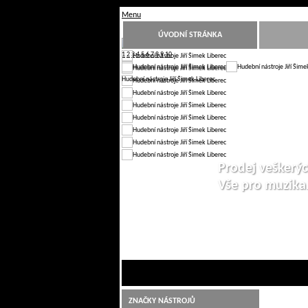
Menu
ÚVODNÍ STRÁNKA
1
2
3
4
5
6
7
8
9
10
Hudební nástroje Jiří Šimek Liberec
Prodej veškerýc
Vše pro muzik
ZNAČKY NÁSTROJŮ