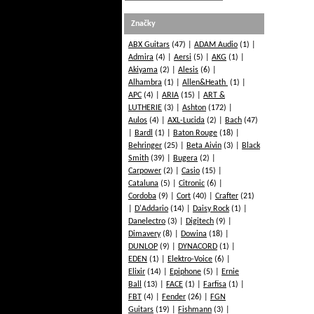
Značky
ABX Guitars
(47)
ADAM Audio
(1)
Admira
(4)
Aersi
(5)
AKG
(1)
Akiyama
(2)
Alesis
(6)
Alhambra
(1)
Allen&Heath
(1)
APC
(4)
ARIA
(15)
ART &
LUTHERIE
(3)
Ashton
(172)
Aulos
(4)
AXL-Lucida
(2)
Bach
(47)
Bardl
(1)
Baton Rouge
(18)
Behringer
(25)
Beta Aivin
(3)
Black
Smith
(39)
Bugera
(2)
Carpower
(2)
Casio
(15)
Cataluna
(5)
Citronic
(6)
Cordoba
(9)
Cort
(40)
Crafter
(21)
D'Addario
(14)
Daisy Rock
(1)
Danelectro
(3)
Digitech
(9)
Dimavery
(8)
Dowina
(18)
DUNLOP
(9)
DYNACORD
(1)
EDEN
(1)
Elektro-Voice
(6)
Elixir
(14)
Epiphone
(5)
Ernie
Ball
(13)
FACE
(1)
Farfisa
(1)
FBT
(4)
Fender
(26)
FGN
Guitars
(19)
Fishmann
(3)