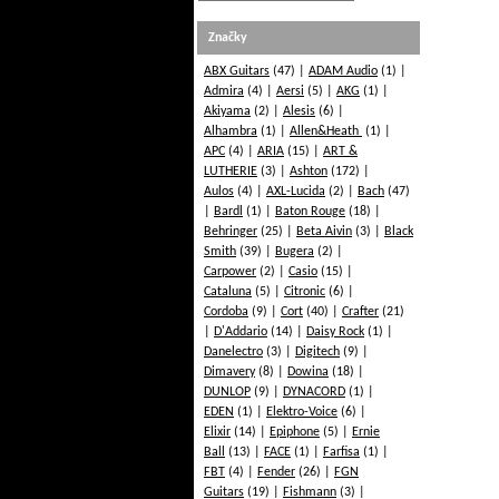
Značky
ABX Guitars
(47)
ADAM Audio
(1)
Admira
(4)
Aersi
(5)
AKG
(1)
Akiyama
(2)
Alesis
(6)
Alhambra
(1)
Allen&Heath
(1)
APC
(4)
ARIA
(15)
ART &
LUTHERIE
(3)
Ashton
(172)
Aulos
(4)
AXL-Lucida
(2)
Bach
(47)
Bardl
(1)
Baton Rouge
(18)
Behringer
(25)
Beta Aivin
(3)
Black
Smith
(39)
Bugera
(2)
Carpower
(2)
Casio
(15)
Cataluna
(5)
Citronic
(6)
Cordoba
(9)
Cort
(40)
Crafter
(21)
D'Addario
(14)
Daisy Rock
(1)
Danelectro
(3)
Digitech
(9)
Dimavery
(8)
Dowina
(18)
DUNLOP
(9)
DYNACORD
(1)
EDEN
(1)
Elektro-Voice
(6)
Elixir
(14)
Epiphone
(5)
Ernie
Ball
(13)
FACE
(1)
Farfisa
(1)
FBT
(4)
Fender
(26)
FGN
Guitars
(19)
Fishmann
(3)