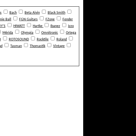
s
Bach
Beta Aivin
Black Smith
nie Ball
FGN Guitars
FZone
Fender
Y'S
HIWATT
Hartke
Ibanez
Izzo
Mérida
Olympia
Omnitronic
Ortega
O
ROTOSOUND
Rocktile
Roland
od
Tasman
Thomastik
Vintage