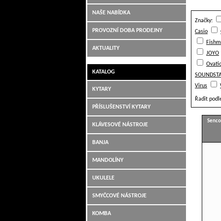
NAŠE NABÍDKA
Značky:
Hudební nástroje Jiří Šimek Liberec
PROVOZNÍ DOBA PRODEJNY
Casio
Fishm
AKTUALITY
JOYO
Ovati
KATALOG
SOUNDSTA
Virus
KYTARY
Řadit podl
PŘÍSLUŠENSTVÍ KYTARY
Senco
KLÁVESOVÉ NÁSTROJE
BANJA
MANDOLÍNY
UKULELE
SMYČCOVÉ NÁSTROJE
KOMBA