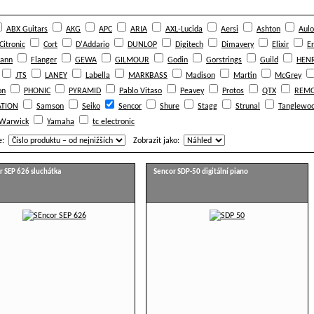
ABX Guitars
AKG
APC
ARIA
AXL-Lucida
Aersi
Ashton
Aulo
Citronic
Cort
D'Addario
DUNLOP
Digitech
Dimavery
Elixir
Er
ann
Flanger
GEWA
GILMOUR
Godin
Gorstrings
Guild
HENR
JTS
LANEY
Labella
MARKBASS
Madison
Martin
McGrey
on
PHONIC
PYRAMID
Pablo Vitaso
Peavey
Protos
QTX
REM
TION
Samson
Seiko
Sencor
Shure
Stagg
Strunal
Tanglewo
Warwick
Yamaha
tc electronic
e:
Zobrazit jako:
r SEP 626 sluchátka
Sencor SDP-50 digitální piano