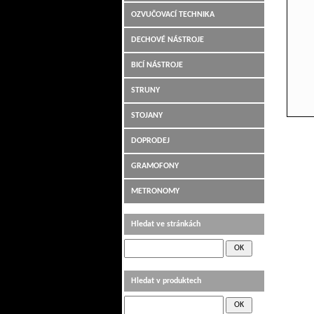
OZVUČOVACÍ TECHNIKA
DECHOVÉ NÁSTROJE
BICÍ NÁSTROJE
STRUNY
STOJANY
DOPRODEJ
GRAMOFONY
METRONOMY
Hledat ve stránkách
Hledat v produktech