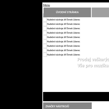
Menu
ÚVODNÍ STRÁNKA
Prodej veškerýc
Vše pro muzik
1
2
3
4
5
6
7
8
9
10
ZNAČKY NÁSTROJŮ