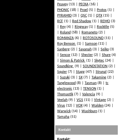
Peavey
(13)
PECKA
(16)
PHONIC
(18)
Proel
(5)
Protos
(1)
PYRAMID
(3)
QSC
(1)
QTX
(15)
RCF
(1)
Red Shadow
(1)
REMO
(3)
Rey
(4)
Ringway
(1)
Rocktile
(5)
Roland
(58)
Romaneto
(2)
ROMANZA
(6)
ROTOSOUND
(11)
Roy Benson
(1)
Samson
(11)
Sanberg
(2)
Savanah
(3)
Seiko
(3)
Sencor
(12)
Shecter
(2)
Shure
(4)
Simon & Patrick
(1)
Skytec
(24)
Soundking
(9)
SOUNDSTATION
(2)
Squier
(7)
Stagg
(47)
Strunal
(22)
Suzuki
(3)
SX
(7)
Takamine
(2)
Tanglewood
(8)
Tasman
(8)
tc
electronic
(13)
TENSON
(1)
Thomastik
(7)
Valencia
(9)
Veelah
(9)
VGS
(11)
Vintage
(2)
Virus
(12)
VOX
(4)
Walden
(24)
Warwick
(14)
Washburn
(1)
Yamaha
(51)
Kontakt
Kontakt: