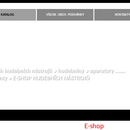
KATALOG
VŠEOB. OBCH. PODMÍNKY
KONTAKT
h hudebních nástrojů • hudebniny • aparatury .......
anty • E-SHOP HUDEBNÍCH NÁSTROJŮ
E-shop