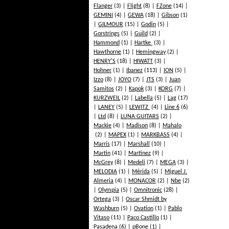
Flanger
(3)
Flight
(8)
FZone
(14)
GEMINI
(4)
GEWA
(18)
Gibson
(1)
GILMOUR
(15)
Godin
(5)
Gorstrings
(5)
Guild
(2)
Hammond
(1)
Hartke
(3)
Hawthorne
(1)
Hemingway
(2)
HENRY'S
(18)
HIWATT
(3)
Hohner
(1)
Ibanez
(113)
ION
(5)
Izzo
(8)
JOYO
(7)
JTS
(3)
Juan
Samitos
(2)
Kapok
(3)
KORG
(7)
KURZWEIL
(2)
Labella
(5)
Lag
(17)
LANEY
(5)
LEWITZ
(4)
Line 6
(6)
Ltd
(8)
LUNA GUITARS
(2)
Mackie
(4)
Madison
(8)
Mahalo
(2)
MAPEX
(1)
MARKBASS
(4)
Marris
(17)
Marshall
(10)
Martin
(41)
Martinez
(9)
McGrey
(8)
Medeli
(7)
MEGA
(3)
MELODIA
(1)
Mérida
(5)
Miguel J.
Almeria
(4)
MONACOR
(2)
Nbe
(2)
Olympia
(5)
Omnitronic
(28)
Ortega
(3)
Oscar Shmidt by
Washburn
(5)
Ovation
(1)
Pablo
Vitaso
(11)
Paco Castillo
(1)
Pasadena
(6)
pBone
(1)