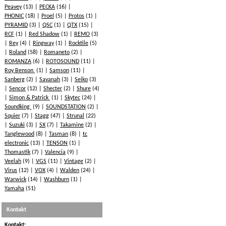
Peavey
(13)
PECKA
(16)
PHONIC
(18)
Proel
(5)
Protos
(1)
PYRAMID
(3)
QSC
(1)
QTX
(15)
RCF
(1)
Red Shadow
(1)
REMO
(3)
Rey
(4)
Ringway
(1)
Rocktile
(5)
Roland
(58)
Romaneto
(2)
ROMANZA
(6)
ROTOSOUND
(11)
Roy Benson
(1)
Samson
(11)
Sanberg
(2)
Savanah
(3)
Seiko
(3)
Sencor
(12)
Shecter
(2)
Shure
(4)
Simon & Patrick
(1)
Skytec
(24)
Soundking
(9)
SOUNDSTATION
(2)
Squier
(7)
Stagg
(47)
Strunal
(22)
Suzuki
(3)
SX
(7)
Takamine
(2)
Tanglewood
(8)
Tasman
(8)
tc
electronic
(13)
TENSON
(1)
Thomastik
(7)
Valencia
(9)
Veelah
(9)
VGS
(11)
Vintage
(2)
Virus
(12)
VOX
(4)
Walden
(24)
Warwick
(14)
Washburn
(1)
Yamaha
(51)
Kontakt
Kontakt: