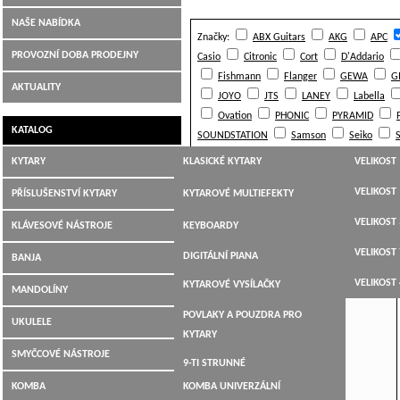
NAŠE NABÍDKA
Značky:
ABX Guitars
AKG
APC
PROVOZNÍ DOBA PRODEJNY
Casio
Citronic
Cort
D'Addario
Fishmann
Flanger
GEWA
G
AKTUALITY
JOYO
JTS
LANEY
Labella
Ovation
PHONIC
PYRAMID
KATALOG
SOUNDSTATION
Samson
Seiko
Virus
Warwick
Yamaha
tc electr
KYTARY
KLASICKÉ KYTARY
VELIKOST 
Řadit podle:
JUMBO,
VELIKOST 
PŘÍSLUŠENSTVÍ KYTARY
KYTAROVÉ MULTIEFEKTY
DREADNOUGHT,WESTERN
VELIKOST 
LADIČKY
ARIA STB-JB - basová kytara
KLÁVESOVÉ NÁSTROJE
KEYBOARDY
ELEKTROAKUSTICKÉ
VELIKOST 
KYTAROVÉ KABELY
DIGITÁLNÍ PIANA
BANJA
ELEKTRICKÉ KYTARY
VELIKOST 
KYTAROVÉ VYSÍLAČKY
MANDOLÍNY
BASOVÉ KYTARY
POVLAKY A POUZDRA PRO
UKULELE
12-TI STRUNNÉ
KYTARY
SMYČCOVÉ NÁSTROJE
9-TI STRUNNÉ
KOMBA
KOMBA UNIVERZÁLNÍ
KYTARY PRO LEVÁKY