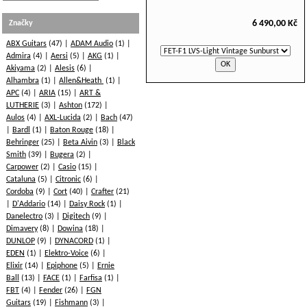
6 490,00 Kč
Značky
ABX Guitars
(47)
ADAM Audio
(1)
Admira
(4)
Aersi
(5)
AKG
(1)
Akiyama
(2)
Alesis
(6)
Alhambra
(1)
Allen&Heath
(1)
APC
(4)
ARIA
(15)
ART &
LUTHERIE
(3)
Ashton
(172)
Aulos
(4)
AXL-Lucida
(2)
Bach
(47)
Bardl
(1)
Baton Rouge
(18)
Behringer
(25)
Beta Aivin
(3)
Black
Smith
(39)
Bugera
(2)
Carpower
(2)
Casio
(15)
Cataluna
(5)
Citronic
(6)
Cordoba
(9)
Cort
(40)
Crafter
(21)
D'Addario
(14)
Daisy Rock
(1)
Danelectro
(3)
Digitech
(9)
Dimavery
(8)
Dowina
(18)
DUNLOP
(9)
DYNACORD
(1)
EDEN
(1)
Elektro-Voice
(6)
Elixir
(14)
Epiphone
(5)
Ernie
Ball
(13)
FACE
(1)
Farfisa
(1)
FBT
(4)
Fender
(26)
FGN
Guitars
(19)
Fishmann
(3)