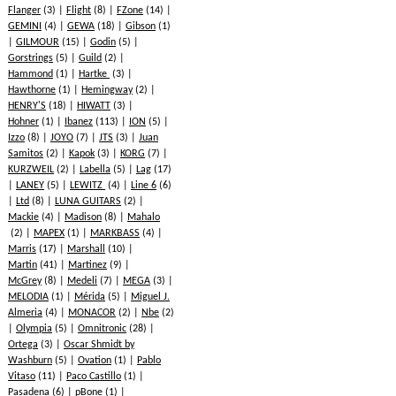
Flanger
(3)
Flight
(8)
FZone
(14)
GEMINI
(4)
GEWA
(18)
Gibson
(1)
GILMOUR
(15)
Godin
(5)
Gorstrings
(5)
Guild
(2)
Hammond
(1)
Hartke
(3)
Hawthorne
(1)
Hemingway
(2)
HENRY'S
(18)
HIWATT
(3)
Hohner
(1)
Ibanez
(113)
ION
(5)
Izzo
(8)
JOYO
(7)
JTS
(3)
Juan
Samitos
(2)
Kapok
(3)
KORG
(7)
KURZWEIL
(2)
Labella
(5)
Lag
(17)
LANEY
(5)
LEWITZ
(4)
Line 6
(6)
Ltd
(8)
LUNA GUITARS
(2)
Mackie
(4)
Madison
(8)
Mahalo
(2)
MAPEX
(1)
MARKBASS
(4)
Marris
(17)
Marshall
(10)
Martin
(41)
Martinez
(9)
McGrey
(8)
Medeli
(7)
MEGA
(3)
MELODIA
(1)
Mérida
(5)
Miguel J.
Almeria
(4)
MONACOR
(2)
Nbe
(2)
Olympia
(5)
Omnitronic
(28)
Ortega
(3)
Oscar Shmidt by
Washburn
(5)
Ovation
(1)
Pablo
Vitaso
(11)
Paco Castillo
(1)
Pasadena
(6)
pBone
(1)