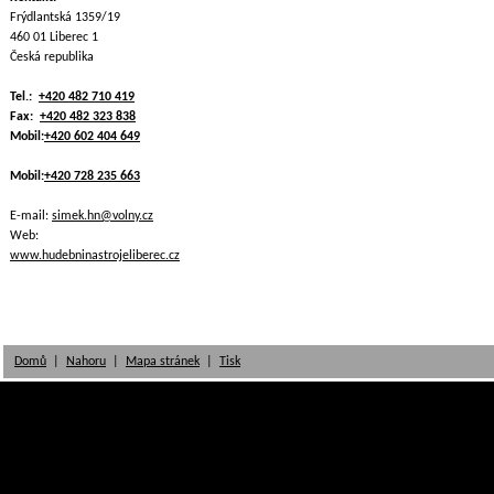
Frýdlantská 1359/19
460 01 Liberec 1
Česká republika
Tel.:
+420 482 710 419
Fax:
+420 482 323 838
Mobil:
+420 602 404 649
Mobil:
+420 728 235 663
E-mail:
simek.hn@volny.cz
Web:
www.hudebninastrojeliberec.cz
Domů
|
Nahoru
|
Mapa stránek
|
Tisk