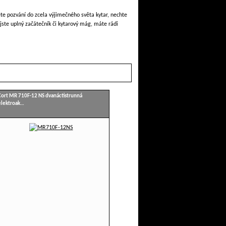
měte pozvání do zcela výjimečného světa kytar, nechte
jste uplný začátečník či kytarový mág, máte rádi
Cort MR 710F-12 NS dvanáctistrunná
elektroak…