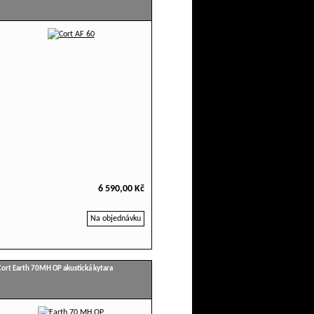
6 590,00 Kč
Na objednávku
Cort Earth 70MH OP akustická kytara