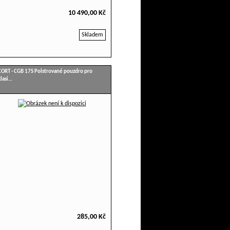
10 490,00 Kč
Skladem
CORT - CGB 17S Polstrované pouzdro pro
klasi…
285,00 Kč