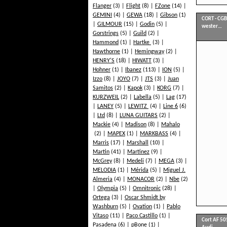
Flanger
(3)
Flight
(8)
FZone
(14)
GEMINI
(4)
GEWA
(18)
Gibson
(1)
CORT - CGB
GILMOUR
(15)
Godin
(5)
wester…
Gorstrings
(5)
Guild
(2)
Hammond
(1)
Hartke
(3)
Hawthorne
(1)
Hemingway
(2)
HENRY'S
(18)
HIWATT
(3)
Hohner
(1)
Ibanez
(113)
ION
(5)
Izzo
(8)
JOYO
(7)
JTS
(3)
Juan
Samitos
(2)
Kapok
(3)
KORG
(7)
KURZWEIL
(2)
Labella
(5)
Lag
(17)
LANEY
(5)
LEWITZ
(4)
Line 6
(6)
Ltd
(8)
LUNA GUITARS
(2)
Mackie
(4)
Madison
(8)
Mahalo
(2)
MAPEX
(1)
MARKBASS
(4)
Marris
(17)
Marshall
(10)
Martin
(41)
Martinez
(9)
McGrey
(8)
Medeli
(7)
MEGA
(3)
MELODIA
(1)
Mérida
(5)
Miguel J.
Almeria
(4)
MONACOR
(2)
Nbe
(2)
Olympia
(5)
Omnitronic
(28)
Ortega
(3)
Oscar Shmidt by
Washburn
(5)
Ovation
(1)
Pablo
Vitaso
(11)
Paco Castillo
(1)
Cort AF 50
Pasadena
(6)
pBone
(1)