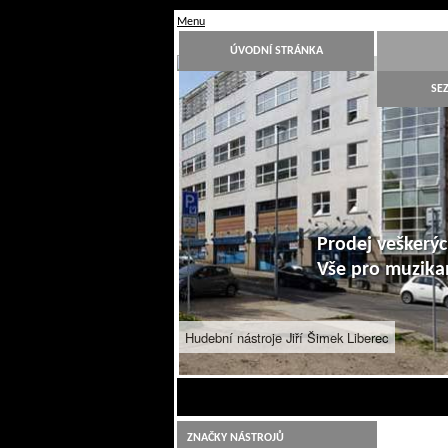
Menu
ÚVODNÍ STRÁNKA
SE
Prodej veškerýc
Vše pro muzik
Hudební nástroje Jiří Šimek Liberec
ZNAČKY NÁSTROJŮ