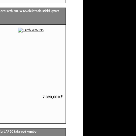
Cort Earth 70E-W NS elektroakustická kytara
7 390,00 Kč
Cort AF 60 kytarové kombo