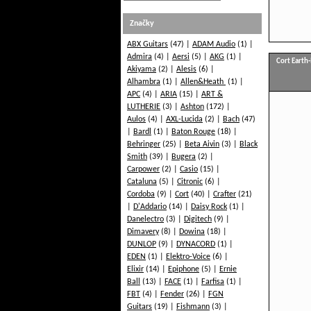
Značky
ABX Guitars
(47)
ADAM Audio
(1)
Admira
(4)
Aersi
(5)
AKG
(1)
Cort Earth
Akiyama
(2)
Alesis
(6)
Alhambra
(1)
Allen&Heath
(1)
APC
(4)
ARIA
(15)
ART &
LUTHERIE
(3)
Ashton
(172)
Aulos
(4)
AXL-Lucida
(2)
Bach
(47)
Bardl
(1)
Baton Rouge
(18)
Behringer
(25)
Beta Aivin
(3)
Black
Smith
(39)
Bugera
(2)
Carpower
(2)
Casio
(15)
Cataluna
(5)
Citronic
(6)
Cordoba
(9)
Cort
(40)
Crafter
(21)
D'Addario
(14)
Daisy Rock
(1)
Danelectro
(3)
Digitech
(9)
Dimavery
(8)
Dowina
(18)
DUNLOP
(9)
DYNACORD
(1)
EDEN
(1)
Elektro-Voice
(6)
Elixir
(14)
Epiphone
(5)
Ernie
Ball
(13)
FACE
(1)
Farfisa
(1)
FBT
(4)
Fender
(26)
FGN
Guitars
(19)
Fishmann
(3)