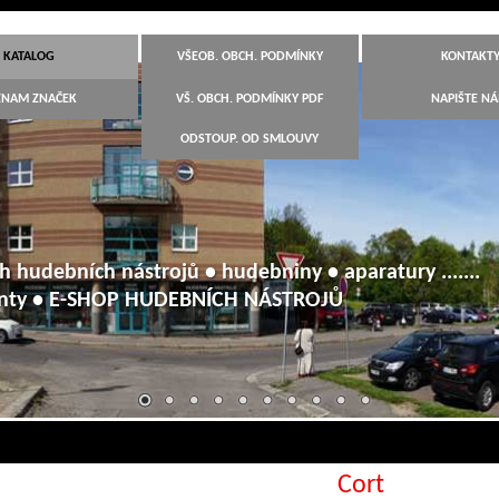
KATALOG
VŠEOB. OBCH. PODMÍNKY
KONTAKT
ZNAM ZNAČEK
VŠ. OBCH. PODMÍNKY PDF
NAPIŠTE N
ODSTOUP. OD SMLOUVY
h hudebních nástrojů • hudebniny • aparatury .......
anty • E-SHOP HUDEBNÍCH NÁSTROJŮ
Cort