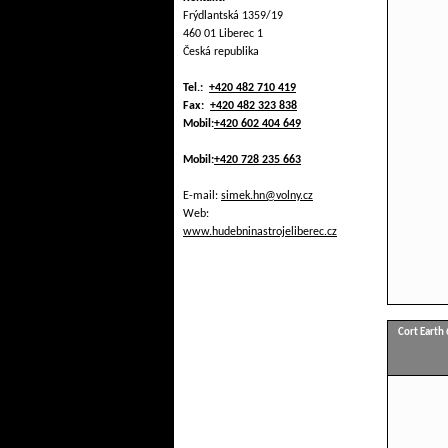
Frýdlantská 1359/19
460 01 Liberec 1
Česká republika
Tel.:
+420 482 710 419
Fax:
+420 482 323 838
Mobil:
+420 602 404 649
Mobil:
+420 728 235 663
E-mail:
simek.hn@volny.cz
Web:
www.hudebninastrojeliberec.cz
Cort Earth