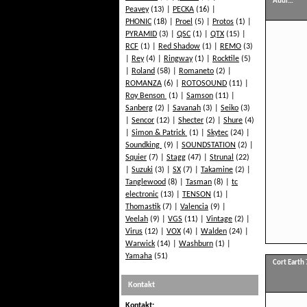
Audi…
Peavey
(13)
PECKA
(16)
PHONIC
(18)
Proel
(5)
Protos
(1)
PYRAMID
(3)
QSC
(1)
QTX
(15)
RCF
(1)
Red Shadow
(1)
REMO
(3)
Rey
(4)
Ringway
(1)
Rocktile
(5)
Roland
(58)
Romaneto
(2)
ROMANZA
(6)
ROTOSOUND
(11)
Roy Benson
(1)
Samson
(11)
Sanberg
(2)
Savanah
(3)
Seiko
(3)
Sencor
(12)
Shecter
(2)
Shure
(4)
Simon & Patrick
(1)
Skytec
(24)
Soundking
(9)
SOUNDSTATION
(2)
Squier
(7)
Stagg
(47)
Strunal
(22)
Suzuki
(3)
SX
(7)
Takamine
(2)
Tanglewood
(8)
Tasman
(8)
tc
electronic
(13)
TENSON
(1)
Thomastik
(7)
Valencia
(9)
Veelah
(9)
VGS
(11)
Vintage
(2)
Virus
(12)
VOX
(4)
Walden
(24)
Warwick
(14)
Washburn
(1)
Yamaha
(51)
Cort Earth 
Kontakt
Kontakt: