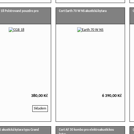
 18 Polstrované pouzdro pro
Cort Earth 70 W NS akustická kytara
380,00 Kč
6 390,00 Kč
Skladem
5 akustická kytara typu Grand
Cort AF 30 kombo pro elektroakustickou