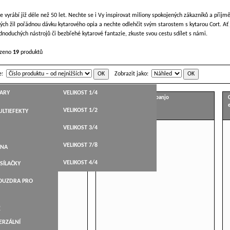
se vyrábí již déle než 50 let. Nechte se i Vy inspirovat miliony spokojených zákazníků a přij
vých žil pořádnou dávku kytarového opia a nechte odlehčit svým starostem s kytarou Cort. Ať 
dnoduchých nástrojů či bezbřehé kytarové fantazie, zkuste svou cestu sdílet s námi.
ezeno
19
produktů
e:
Zobrazit jako:
TARY
VELIKOST 1/4
C NS akustická kytara
Cort CB 35 pětistrunné banjo
VELIKOST 1/2
LTIEFEKTY
HT,WESTERN
VELIKOST 3/4
STICKÉ
VELIKOST 7/8
BELY
ANA
KYTARY
VELIKOST 4/4
SÍLAČKY
ARY
POUZDRA PRO
NÉ
É
ERZÁLNÍ
LEVÁKY