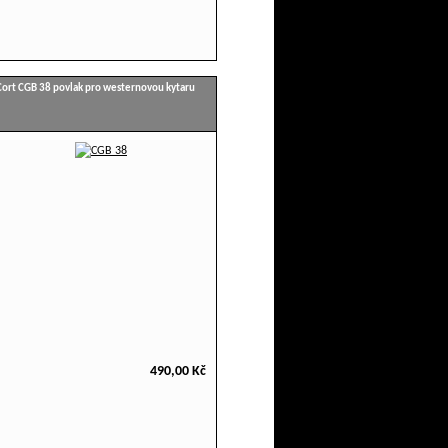
Cort CGB 38 povlak pro westernovou kytaru
490,00 Kč