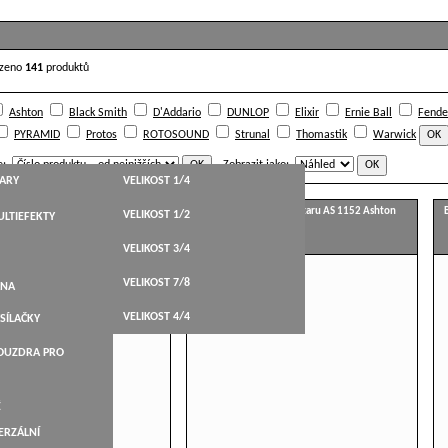
ezeno
141
produktů
Ashton
Black Smith
D'Addario
DUNLOP
Elixir
Ernie Ball
Fende
PYRAMID
Protos
ROTOSOUND
Strunal
Thomastik
Warwick
e:
Zobrazit jako:
TARY
VELIKOST 1/4
klasickou kytaru CSNT Ashton
Struny na akustickou kytaru AS 1152 Ashton
VELIKOST 1/2
LTIEFEKTY
HT,WESTERN
VELIKOST 3/4
STICKÉ
VELIKOST 7/8
BELY
ANA
KYTARY
VELIKOST 4/4
SÍLAČKY
ARY
POUZDRA PRO
NÉ
É
ERZÁLNÍ
LEVÁKY