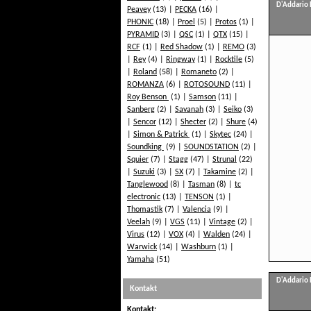
D'Addario 
Peavey
(13)
PECKA
(16)
PHONIC
(18)
Proel
(5)
Protos
(1)
PYRAMID
(3)
QSC
(1)
QTX
(15)
RCF
(1)
Red Shadow
(1)
REMO
(3)
Rey
(4)
Ringway
(1)
Rocktile
(5)
Roland
(58)
Romaneto
(2)
ROMANZA
(6)
ROTOSOUND
(11)
Roy Benson
(1)
Samson
(11)
Sanberg
(2)
Savanah
(3)
Seiko
(3)
Sencor
(12)
Shecter
(2)
Shure
(4)
Simon & Patrick
(1)
Skytec
(24)
Soundking
(9)
SOUNDSTATION
(2)
Squier
(7)
Stagg
(47)
Strunal
(22)
Suzuki
(3)
SX
(7)
Takamine
(2)
Tanglewood
(8)
Tasman
(8)
tc
electronic
(13)
TENSON
(1)
Thomastik
(7)
Valencia
(9)
Veelah
(9)
VGS
(11)
Vintage
(2)
Virus
(12)
VOX
(4)
Walden
(24)
Warwick
(14)
Washburn
(1)
Yamaha
(51)
D'Addario 
Kontakt
Kontakt: