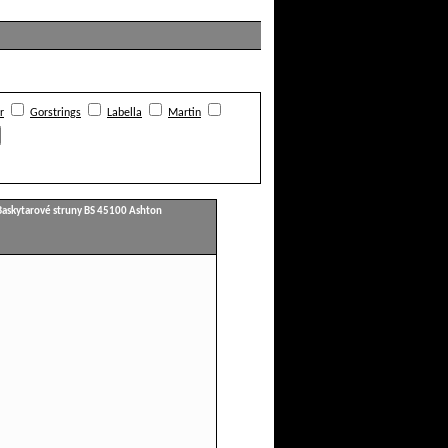
r
Gorstrings
Labella
Martin
Baskytarové struny BS 45100 Ashton