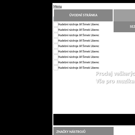
Menu
ÚVODNÍ STRÁNKA
SE
Prodej veškerýc
Vše pro muzik
1
2
3
4
5
6
7
8
9
10
ZNAČKY NÁSTROJŮ