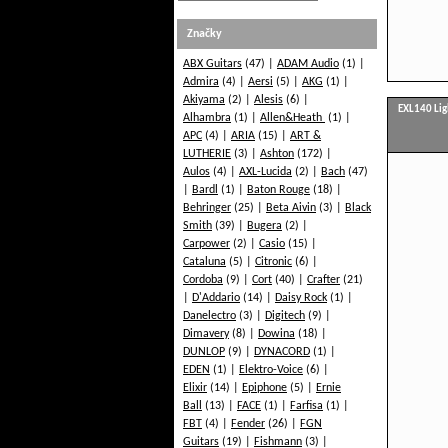
Značky
ABX Guitars
(47)
ADAM Audio
(1)
Admira
(4)
Aersi
(5)
AKG
(1)
Akiyama
(2)
Alesis
(6)
EXL140 Lig
Alhambra
(1)
Allen&Heath
(1)
APC
(4)
ARIA
(15)
ART &
LUTHERIE
(3)
Ashton
(172)
Aulos
(4)
AXL-Lucida
(2)
Bach
(47)
Bardl
(1)
Baton Rouge
(18)
Behringer
(25)
Beta Aivin
(3)
Black
Smith
(39)
Bugera
(2)
Carpower
(2)
Casio
(15)
Cataluna
(5)
Citronic
(6)
Cordoba
(9)
Cort
(40)
Crafter
(21)
D'Addario
(14)
Daisy Rock
(1)
Danelectro
(3)
Digitech
(9)
Dimavery
(8)
Dowina
(18)
DUNLOP
(9)
DYNACORD
(1)
EDEN
(1)
Elektro-Voice
(6)
Elixir
(14)
Epiphone
(5)
Ernie
Ball
(13)
FACE
(1)
Farfisa
(1)
FBT
(4)
Fender
(26)
FGN
Guitars
(19)
Fishmann
(3)