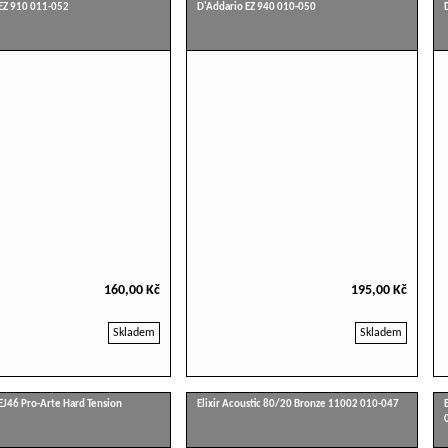
EZ 910 011-052
D'Addario EZ 940 010-050
160,00 Kč
195,00 Kč
Skladem
Skladem
EJ46 Pro-Arte Hard Tension
Elixir Acoustic 80/20 Bronze 11002 010-047