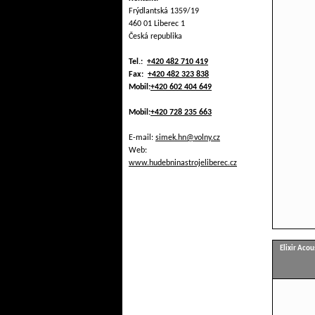
Frýdlantská 1359/19
460 01 Liberec 1
Česká republika
Tel.:
+420 482 710 419
Fax:
+420 482 323 838
Mobil:
+420 602 404 649
Mobil:
+420 728 235 663
E-mail:
simek.hn@volny.cz
Web:
www.hudebninastrojeliberec.cz
Elixir Aco