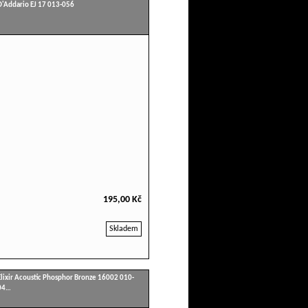
D'Addario EJ 17 013-056
195,00 Kč
Skladem
Elixir Acoustic Phosphor Bronze 16002 010-
04…