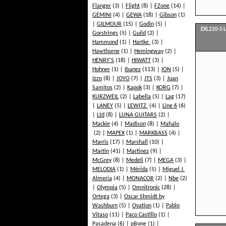
Flanger
(3)
Flight
(8)
FZone
(14)
GEMINI
(4)
GEWA
(18)
Gibson
(1)
GILMOUR
(15)
Godin
(5)
EXL220-5 L
Gorstrings
(5)
Guild
(2)
Hammond
(1)
Hartke
(3)
Hawthorne
(1)
Hemingway
(2)
HENRY'S
(18)
HIWATT
(3)
Hohner
(1)
Ibanez
(113)
ION
(5)
Izzo
(8)
JOYO
(7)
JTS
(3)
Juan
Samitos
(2)
Kapok
(3)
KORG
(7)
KURZWEIL
(2)
Labella
(5)
Lag
(17)
LANEY
(5)
LEWITZ
(4)
Line 6
(6)
Ltd
(8)
LUNA GUITARS
(2)
Mackie
(4)
Madison
(8)
Mahalo
(2)
MAPEX
(1)
MARKBASS
(4)
Marris
(17)
Marshall
(10)
Martin
(41)
Martinez
(9)
McGrey
(8)
Medeli
(7)
MEGA
(3)
MELODIA
(1)
Mérida
(5)
Miguel J.
Almeria
(4)
MONACOR
(2)
Nbe
(2)
Olympia
(5)
Omnitronic
(28)
Ortega
(3)
Oscar Shmidt by
Washburn
(5)
Ovation
(1)
Pablo
Vitaso
(11)
Paco Castillo
(1)
Pasadena
(6)
pBone
(1)