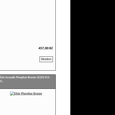
457,00 Kč
Skladem
Elixir Acoustic Phosphor Bronze 16102 013-
05…