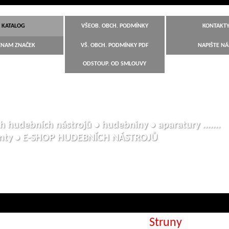
KATALOG
VŠEOB. OBCH. PODMÍNKY
KONTAKT
ZNAM ZNAČEK
VŠ. OBCH. PODMÍNKY PDF
NAPIŠTE N
ODSTOUP. OD SMLOUVY
h hudebních nástrojů • hudebniny • aparatury .......
anty • E-SHOP HUDEBNÍCH NÁSTROJŮ
Struny