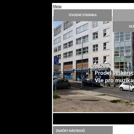
Menu
ÚVODNÍ STRÁNKA
SE
Prodej veškerýc
Vše pro muzik
1
2
3
4
5
6
7
8
9
10
ZNAČKY NÁSTROJŮ