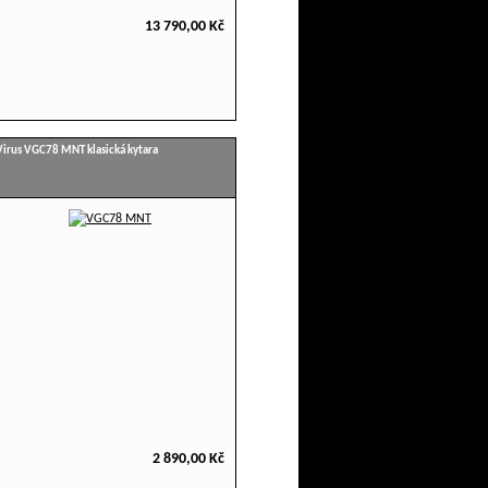
13 790,00 Kč
Virus VGC78 MNT klasická kytara
2 890,00 Kč