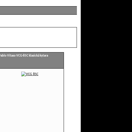
Pablo Vitaso VCG-85C klasická kytara