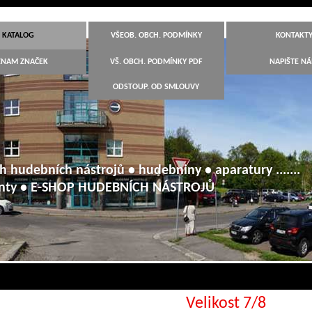
KATALOG
VŠEOB. OBCH. PODMÍNKY
KONTAKT
ZNAM ZNAČEK
VŠ. OBCH. PODMÍNKY PDF
NAPIŠTE N
ODSTOUP. OD SMLOUVY
h hudebních nástrojů • hudebniny • aparatury .......
anty • E-SHOP HUDEBNÍCH NÁSTROJŮ
Velikost 7/8