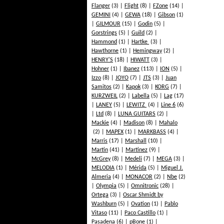
Flanger
(3)
Flight
(8)
FZone
(14)
GEMINI
(4)
GEWA
(18)
Gibson
(1)
GILMOUR
(15)
Godin
(5)
Gorstrings
(5)
Guild
(2)
Hammond
(1)
Hartke
(3)
Hawthorne
(1)
Hemingway
(2)
HENRY'S
(18)
HIWATT
(3)
Hohner
(1)
Ibanez
(113)
ION
(5)
Izzo
(8)
JOYO
(7)
JTS
(3)
Juan
Samitos
(2)
Kapok
(3)
KORG
(7)
KURZWEIL
(2)
Labella
(5)
Lag
(17)
LANEY
(5)
LEWITZ
(4)
Line 6
(6)
Ltd
(8)
LUNA GUITARS
(2)
Mackie
(4)
Madison
(8)
Mahalo
(2)
MAPEX
(1)
MARKBASS
(4)
Marris
(17)
Marshall
(10)
Martin
(41)
Martinez
(9)
McGrey
(8)
Medeli
(7)
MEGA
(3)
MELODIA
(1)
Mérida
(5)
Miguel J.
Almeria
(4)
MONACOR
(2)
Nbe
(2)
Olympia
(5)
Omnitronic
(28)
Ortega
(3)
Oscar Shmidt by
Washburn
(5)
Ovation
(1)
Pablo
Vitaso
(11)
Paco Castillo
(1)
Pasadena
(6)
pBone
(1)