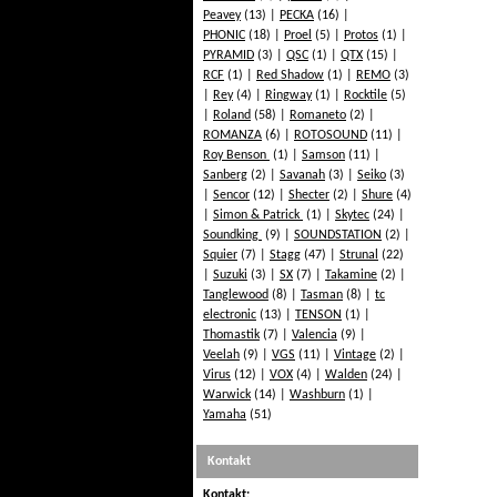
Peavey
(13)
PECKA
(16)
PHONIC
(18)
Proel
(5)
Protos
(1)
PYRAMID
(3)
QSC
(1)
QTX
(15)
RCF
(1)
Red Shadow
(1)
REMO
(3)
Rey
(4)
Ringway
(1)
Rocktile
(5)
Roland
(58)
Romaneto
(2)
ROMANZA
(6)
ROTOSOUND
(11)
Roy Benson
(1)
Samson
(11)
Sanberg
(2)
Savanah
(3)
Seiko
(3)
Sencor
(12)
Shecter
(2)
Shure
(4)
Simon & Patrick
(1)
Skytec
(24)
Soundking
(9)
SOUNDSTATION
(2)
Squier
(7)
Stagg
(47)
Strunal
(22)
Suzuki
(3)
SX
(7)
Takamine
(2)
Tanglewood
(8)
Tasman
(8)
tc
electronic
(13)
TENSON
(1)
Thomastik
(7)
Valencia
(9)
Veelah
(9)
VGS
(11)
Vintage
(2)
Virus
(12)
VOX
(4)
Walden
(24)
Warwick
(14)
Washburn
(1)
Yamaha
(51)
Kontakt
Kontakt: