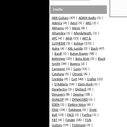
Značky
ABX Guitars
(47)
ADAM Audio
(1)
Admira
(4)
Aersi
(5)
AKG
(1)
Akiyama
(2)
Alesis
(6)
Alhambra
(1)
Allen&Heath
(1)
APC
(4)
ARIA
(15)
ART &
LUTHERIE
(3)
Ashton
(172)
Aulos
(4)
AXL-Lucida
(2)
Bach
(47)
Bardl
(1)
Baton Rouge
(18)
Behringer
(25)
Beta Aivin
(3)
Black
Smith
(39)
Bugera
(2)
Carpower
(2)
Casio
(15)
Cataluna
(5)
Citronic
(6)
Cordoba
(9)
Cort
(40)
Crafter
(21)
D'Addario
(14)
Daisy Rock
(1)
Danelectro
(3)
Digitech
(9)
Dimavery
(8)
Dowina
(18)
DUNLOP
(9)
DYNACORD
(1)
EDEN
(1)
Elektro-Voice
(6)
Elixir
(14)
Epiphone
(5)
Ernie
Ball
(13)
FACE
(1)
Farfisa
(1)
FBT
(4)
Fender
(26)
FGN
Guitars
(19)
Fishmann
(3)