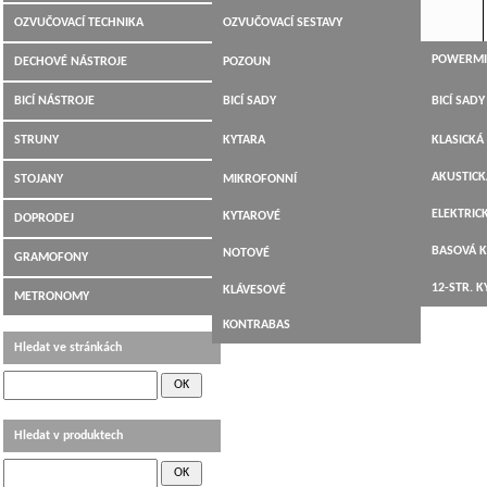
KOMBA KYTAROVÁ
OZVUČOVACÍ TECHNIKA
OZVUČOVACÍ SESTAVY
RESOFONICKÉ A LAP STEEL
KYTARY,DOBRA
KOMBA BASKYTAROVÁ
MIXÁŽNÍ PULTY
POWERMI
DECHOVÉ NÁSTROJE
POZOUN
CESTOVNÍ KYTARY-TRAVELER
4 490,00 Kč
KOMBA AKUSTICKÁ
REPROBOXY
MIXY BEZ
REPROBOX
FLÉTNY
ZOBCOVÉ
BICÍ NÁSTROJE
BICÍ SADY
BICÍ SAD
VÝHODNÉ SETY
MIKROFONY
DJ MIXY
REPROBOX
MIKROFO
SAXOFONY
PŘÍČNÉ
PERKUSE,OSTATNÍ RYTMIKA
BICÍ SADY
STRUNY
KYTARA
KLASICKÁ
KABELY
MIKROFO
TRUBKY
BICÍ AUTOMATY, METRONOMY
BANJO
AKUSTICK
STOJANY
MIKROFONNÍ
PŘEHRAVAČE, NAHRÁVÁNÍ
MANDOLÍNA
ELEKTRIC
KYTAROVÉ
DOPRODEJ
EFEKTY PRO ZPĚV A VOKÁLNÍ
UKULELE
BASOVÁ 
NOTOVÉ
GRAMOFONY
HARMONIZERY
HOUSLE
12-STR. 
KLÁVESOVÉ
METRONOMY
SLUCHÁTKA
KONTRABAS
Hledat ve stránkách
Hledat v produktech