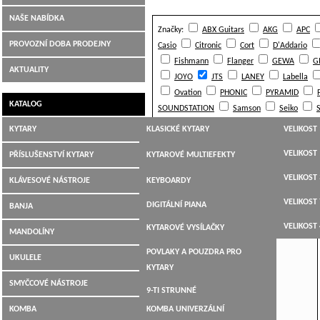
NAŠE NABÍDKA
Značky:
ABX Guitars
AKG
APC
Hudební nástroje Jiří Šimek Liberec
PROVOZNÍ DOBA PRODEJNY
Casio
Citronic
Cort
D'Addario
Fishmann
Flanger
GEWA
G
AKTUALITY
JOYO
JTS
LANEY
Labella
Ovation
PHONIC
PYRAMID
KATALOG
SOUNDSTATION
Samson
Seiko
Virus
Warwick
Yamaha
tc electr
KYTARY
KLASICKÉ KYTARY
VELIKOST 
Řadit podle:
JUMBO,
VELIKOST 
PŘÍSLUŠENSTVÍ KYTARY
KYTAROVÉ MULTIEFEKTY
DREADNOUGHT,WESTERN
VELIKOST 
LADIČKY
JTS Miniature Music Instrument Wireless
KLÁVESOVÉ NÁSTROJE
KEYBOARDY
Syst…
ELEKTROAKUSTICKÉ
VELIKOST 
KYTAROVÉ KABELY
DIGITÁLNÍ PIANA
BANJA
ELEKTRICKÉ KYTARY
VELIKOST 
KYTAROVÉ VYSÍLAČKY
MANDOLÍNY
BASOVÉ KYTARY
POVLAKY A POUZDRA PRO
UKULELE
12-TI STRUNNÉ
KYTARY
SMYČCOVÉ NÁSTROJE
9-TI STRUNNÉ
KOMBA
KOMBA UNIVERZÁLNÍ
KYTARY PRO LEVÁKY