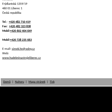
Frýdlantská 1359/19
460 01 Liberec 1
Česká republika
Tel.:
+420 482 710 419
Fax:
+420 482 323 838
Mobil:
+420 602 404 649
Mobil:
+420 728 235 663
E-mail:
simek.hn@volny.cz
Web:
www.hudebninastrojeliberec.cz
Domů
|
Nahoru
|
Mapa stránek
|
Tisk