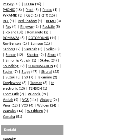
Peavey
(13)
PECKA
(16)
PHONIC
(18)
Proel
(5)
Protos
(1)
PYRAMID
(3)
QSC
(1)
QTX
(15)
RCF
(1)
Red Shadow
(1)
REMO
(3)
Rey
(4)
Ringway
(1)
Rocktile
(5)
Roland
(58)
Romaneto
(2)
ROMANZA
(6)
ROTOSOUND
(11)
Roy Benson
(1)
Samson
(11)
Sanberg
(2)
Savanah
(3)
Seiko
(3)
Sencor
(12)
Shecter
(2)
Shure
(4)
Simon & Patrick
(1)
Skytec
(24)
Soundking
(9)
SOUNDSTATION
(2)
Squier
(7)
Stagg
(47)
Strunal
(22)
Suzuki
(3)
SX
(7)
Takamine
(2)
Tanglewood
(8)
Tasman
(8)
tc
electronic
(13)
TENSON
(1)
Thomastik
(7)
Valencia
(9)
Veelah
(9)
VGS
(11)
Vintage
(2)
Virus
(12)
VOX
(4)
Walden
(24)
Warwick
(14)
Washburn
(1)
Yamaha
(51)
Kontakt
Kontakt: