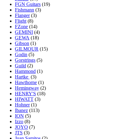
FGN Guitars
(19)
Fishmann
(3)
Flanger
(3)
Flight
(8)
FZone
(14)
GEMINI
(4)
GEWA
(18)
Gibson
(1)
GILMOUR
(15)
Godin
(5)
Gorstrings
(5)
Guild
(2)
Hammond
(1)
Hartke
(3)
Hawthorne
(1)
Hemingway
(2)
HENRY'S
(18)
HIWATT
(3)
Hohner
(1)
Ibanez
(113)
ION
(5)
Izzo
(8)
JOYO
(7)
JTS
(3)
Juan Samitos
(2)