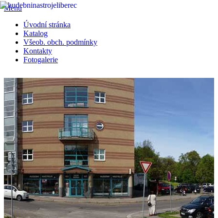
Menu
Úvodní stránka
Katalog
Všeob. obch. podmínky
Kontakty
Fotogalerie
Prodej veškerých hudebních nástrojů • hudebniny • aparatury .......
Vše pro muzikanty • E-SHOP HUDEBNÍCH NÁSTROJŮ
E-shop
Značky:
ABX Guitars
AKG
APC
ARIA
AXL-Lucida
Aersi
Ashton
Aulos
Bach
Beta Aivin
Black Smith
Casio
Citronic
Cort
D'Addario
DUNLOP
Digitech
Dimavery
Elixir
Ernie Ball
FGN Guitars
FZone
Fender
Fishmann
Flanger
GEWA
GILMOUR
Godin
Gorstrings
Guild
HENRY'S
HIWATT
Hartke
Ibanez
Izzo
JOYO
JTS
LANEY
Labella
MARKBASS
Madison
Martin
McGrey