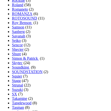
Rocktile
(5)
Roland
(58)
Romaneto
(2)
ROMANZA
(6)
ROTOSOUND
(11)
Roy Benson
(1)
Samson
(11)
Sanberg
(2)
Savanah
(3)
Seiko
(3)
Sencor
(12)
Shecter
(2)
Shure
(4)
Simon & Patrick
(1)
Skytec
(24)
Soundking
(9)
SOUNDSTATION
(2)
Squier
(7)
Stagg
(47)
Strunal
(22)
Suzuki
(3)
SX
(7)
Takamine
(2)
Tanglewood
(8)
Tasman
(8)