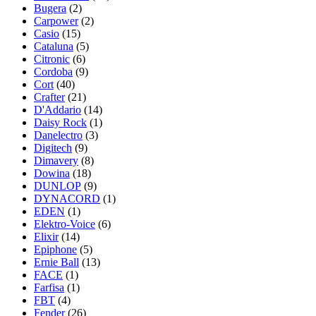
Bugera
(2)
Carpower
(2)
Casio
(15)
Cataluna
(5)
Citronic
(6)
Cordoba
(9)
Cort
(40)
Crafter
(21)
D'Addario
(14)
Daisy Rock
(1)
Danelectro
(3)
Digitech
(9)
Dimavery
(8)
Dowina
(18)
DUNLOP
(9)
DYNACORD
(1)
EDEN
(1)
Elektro-Voice
(6)
Elixir
(14)
Epiphone
(5)
Ernie Ball
(13)
FACE
(1)
Farfisa
(1)
FBT
(4)
Fender
(26)