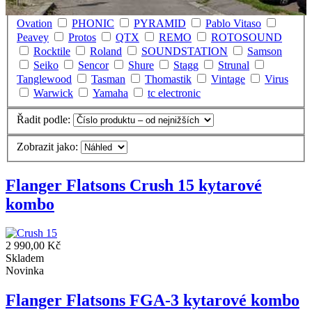
Mérida
Olympia
Omnitronic
Ortega
Ovation
PHONIC
PYRAMID
Pablo Vitaso
Peavey
Protos
QTX
REMO
ROTOSOUND
Rocktile
Roland
SOUNDSTATION
Samson
Seiko
Sencor
Shure
Stagg
Strunal
Tanglewood
Tasman
Thomastik
Vintage
Virus
Warwick
Yamaha
tc electronic
Řadit podle:
Zobrazit jako:
Flanger Flatsons Crush 15 kytarové
kombo
2 990,00 Kč
Skladem
Novinka
Flanger Flatsons FGA-3 kytarové kombo