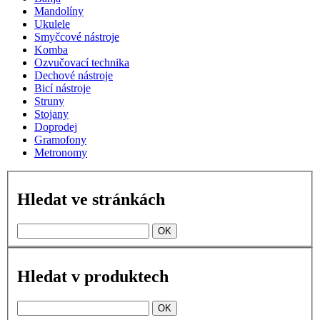
Mandolíny
Ukulele
Smyčcové nástroje
Komba
Ozvučovací technika
Dechové nástroje
Bicí nástroje
Struny
Stojany
Doprodej
Gramofony
Metronomy
Hledat ve stránkách
Hledat v produktech