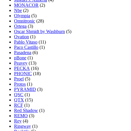
MONACOR
(2)
Nbe
(2)
Olympia
(5)
Omnitronic
(28)
Ortega
(3)
Oscar Shmidt by Washburn
(5)
Ovation
(1)
Pablo Vitaso
(11)
Paco Castillo
(1)
Pasadena
(6)
pBone
(1)
Peavey
(13)
PECKA
(16)
PHONIC
(18)
Proel
(5)
Protos
(1)
PYRAMID
(3)
QSC
(1)
QTX
(15)
RCF
(1)
Red Shadow
(1)
REMO
(3)
Rey
(4)
Ringway
(1)