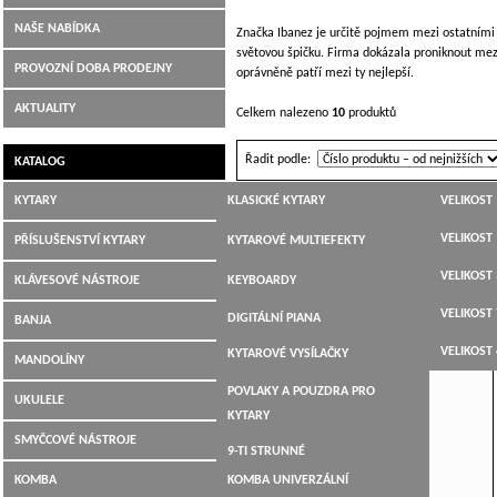
NAŠE NABÍDKA
Značka Ibanez je určitě pojmem mezi ostatními e
světovou špičku. Firma dokázala proniknout mez
PROVOZNÍ DOBA PRODEJNY
oprávněně patří mezi ty nejlepší.
AKTUALITY
Celkem nalezeno
10
produktů
Řadit podle:
KATALOG
KYTARY
KLASICKÉ KYTARY
VELIKOST 
Ibanez-SERIES DS
JUMBO,
VELIKOST 
PŘÍSLUŠENSTVÍ KYTARY
KYTAROVÉ MULTIEFEKTY
DREADNOUGHT,WESTERN
VELIKOST 
LADIČKY
KLÁVESOVÉ NÁSTROJE
KEYBOARDY
ELEKTROAKUSTICKÉ
VELIKOST 
KYTAROVÉ KABELY
DIGITÁLNÍ PIANA
BANJA
ELEKTRICKÉ KYTARY
VELIKOST 
KYTAROVÉ VYSÍLAČKY
MANDOLÍNY
BASOVÉ KYTARY
POVLAKY A POUZDRA PRO
UKULELE
12-TI STRUNNÉ
KYTARY
SMYČCOVÉ NÁSTROJE
9-TI STRUNNÉ
KOMBA
KOMBA UNIVERZÁLNÍ
KYTARY PRO LEVÁKY