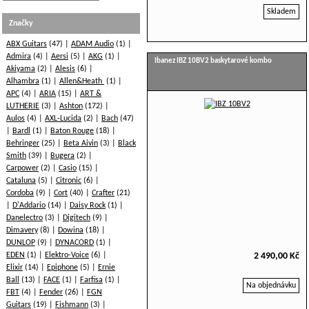
Skladem
Značky
ABX Guitars
(47)
ADAM Audio
(1)
Admira
(4)
Aersi
(5)
AKG
(1)
Ibanez IBZ 10BV2 baskytarové kombo
Akiyama
(2)
Alesis
(6)
Alhambra
(1)
Allen&Heath
(1)
APC
(4)
ARIA
(15)
ART &
LUTHERIE
(3)
Ashton
(172)
Aulos
(4)
AXL-Lucida
(2)
Bach
(47)
Bardl
(1)
Baton Rouge
(18)
Behringer
(25)
Beta Aivin
(3)
Black
Smith
(39)
Bugera
(2)
Carpower
(2)
Casio
(15)
Cataluna
(5)
Citronic
(6)
Cordoba
(9)
Cort
(40)
Crafter
(21)
D'Addario
(14)
Daisy Rock
(1)
Danelectro
(3)
Digitech
(9)
Dimavery
(8)
Dowina
(18)
DUNLOP
(9)
DYNACORD
(1)
EDEN
(1)
Elektro-Voice
(6)
2 490,00 Kč
Elixir
(14)
Epiphone
(5)
Ernie
Ball
(13)
FACE
(1)
Farfisa
(1)
Na objednávku
FBT
(4)
Fender
(26)
FGN
Guitars
(19)
Fishmann
(3)