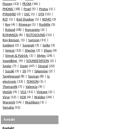
Peavey
(13)
PECKA
(16)
PHONIC
(18)
Proel
(5)
Protos
(1)
PYRAMID
(3)
QSC
(1)
QTX
(15)
RCF
(1)
Red Shadow
(1)
REMO
(3)
Rey
(4)
Ringway
(1)
Rocktile
(5)
Roland
(58)
Romaneto
(2)
ROMANZA
(6)
ROTOSOUND
(11)
Roy Benson
(1)
Samson
(11)
Sanberg
(2)
Savanah
(3)
Seiko
(3)
Sencor
(12)
Shecter
(2)
Shure
(4)
Simon & Patrick
(1)
Skytec
(24)
Soundking
(9)
SOUNDSTATION
(2)
Squier
(7)
Stagg
(47)
Strunal
(22)
Suzuki
(3)
SX
(7)
Takamine
(2)
Tanglewood
(8)
Tasman
(8)
tc
electronic
(13)
TENSON
(1)
Thomastik
(7)
Valencia
(9)
Veelah
(9)
VGS
(11)
Vintage
(2)
Virus
(12)
VOX
(4)
Walden
(24)
Warwick
(14)
Washburn
(1)
Yamaha
(51)
Kontakt
Kontakt: