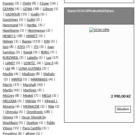
Flanger
(3)
Flight
(8)
FZone
(14)
GEMINI
(4)
GEWA
(18)
Gibson
(1)
Ibanez VC44-OPN akustická kytara
GILMOUR
(15)
Godin
(5)
Gorstrings
(5)
Guild
(2)
Hammond
(1)
Hartke
(3)
Hawthorne
(1)
Hemingway
(2)
HENRY'S
(18)
HIWATT
(3)
Hohner
(1)
Ibanez
(113)
ION
(5)
Izzo
(8)
JOYO
(7)
JTS
(3)
Juan
Samitos
(2)
Kapok
(3)
KORG
(7)
KURZWEIL
(2)
Labella
(5)
Lag
(17)
LANEY
(5)
LEWITZ
(4)
Line 6
(6)
Ltd
(8)
LUNA GUITARS
(2)
Mackie
(4)
Madison
(8)
Mahalo
(2)
MAPEX
(1)
MARKBASS
(4)
Marris
(17)
Marshall
(10)
Martin
(41)
Martinez
(9)
McGrey
(8)
Medeli
(7)
MEGA
(3)
2 990,00 Kč
MELODIA
(1)
Mérida
(5)
Miguel J.
Almeria
(4)
MONACOR
(2)
Nbe
(2)
Skladem
Olympia
(5)
Omnitronic
(28)
Ortega
(3)
Oscar Shmidt by
Washburn
(5)
Ovation
(1)
Pablo
Vitaso
(11)
Paco Castillo
(1)
Pasadena
(6)
pBone
(1)