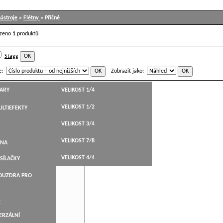
ástroje
»
Flétny
» Příčné
ezeno
1
produktů
Stagg
e:
Zobrazit jako:
TARY
VELIKOST 1/4
/SC příčná flétna
VELIKOST 1/2
LTIEFEKTY
HT,WESTERN
VELIKOST 3/4
STICKÉ
VELIKOST 7/8
BELY
ANA
KYTARY
VELIKOST 4/4
SÍLAČKY
ARY
POUZDRA PRO
NÉ
É
ERZÁLNÍ
LEVÁKY