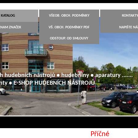
KATALOG
VŠEOB. OBCH. PODMÍNKY
KONTAKT
ZNAM ZNAČEK
VŠ. OBCH. PODMÍNKY PDF
NAPIŠTE N
ODSTOUP. OD SMLOUVY
h hudebních nástrojů • hudebniny • aparatury .......
anty • E-SHOP HUDEBNÍCH NÁSTROJŮ
Příčné