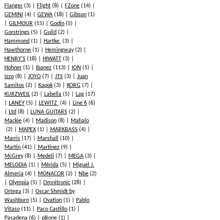
Flanger
(3)
Flight
(8)
FZone
(14)
GEMINI
(4)
GEWA
(18)
Gibson
(1)
GILMOUR
(15)
Godin
(5)
Gorstrings
(5)
Guild
(2)
Hammond
(1)
Hartke
(3)
Hawthorne
(1)
Hemingway
(2)
HENRY'S
(18)
HIWATT
(3)
Hohner
(1)
Ibanez
(113)
ION
(5)
Izzo
(8)
JOYO
(7)
JTS
(3)
Juan
Samitos
(2)
Kapok
(3)
KORG
(7)
KURZWEIL
(2)
Labella
(5)
Lag
(17)
LANEY
(5)
LEWITZ
(4)
Line 6
(6)
Ltd
(8)
LUNA GUITARS
(2)
Mackie
(4)
Madison
(8)
Mahalo
(2)
MAPEX
(1)
MARKBASS
(4)
Marris
(17)
Marshall
(10)
Martin
(41)
Martinez
(9)
McGrey
(8)
Medeli
(7)
MEGA
(3)
MELODIA
(1)
Mérida
(5)
Miguel J.
Almeria
(4)
MONACOR
(2)
Nbe
(2)
Olympia
(5)
Omnitronic
(28)
Ortega
(3)
Oscar Shmidt by
Washburn
(5)
Ovation
(1)
Pablo
Vitaso
(11)
Paco Castillo
(1)
Pasadena
(6)
pBone
(1)