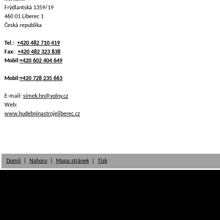
Frýdlantská 1359/19
460 01 Liberec 1
Česká republika
Tel.:
+420 482 710 419
Fax:
+420 482 323 838
Mobil:
+420 602 404 649
Mobil:
+420 728 235 663
E-mail:
simek.hn@volny.cz
Web:
www.hudebninastrojeliberec.cz
Domů
|
Nahoru
|
Mapa stránek
|
Tisk