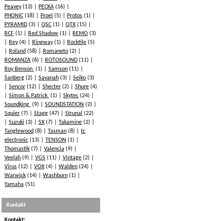
Peavey
(13)
PECKA
(16)
PHONIC
(18)
Proel
(5)
Protos
(1)
PYRAMID
(3)
QSC
(1)
QTX
(15)
RCF
(1)
Red Shadow
(1)
REMO
(3)
Rey
(4)
Ringway
(1)
Rocktile
(5)
Roland
(58)
Romaneto
(2)
ROMANZA
(6)
ROTOSOUND
(11)
Roy Benson
(1)
Samson
(11)
Sanberg
(2)
Savanah
(3)
Seiko
(3)
Sencor
(12)
Shecter
(2)
Shure
(4)
Simon & Patrick
(1)
Skytec
(24)
Soundking
(9)
SOUNDSTATION
(2)
Squier
(7)
Stagg
(47)
Strunal
(22)
Suzuki
(3)
SX
(7)
Takamine
(2)
Tanglewood
(8)
Tasman
(8)
tc
electronic
(13)
TENSON
(1)
Thomastik
(7)
Valencia
(9)
Veelah
(9)
VGS
(11)
Vintage
(2)
Virus
(12)
VOX
(4)
Walden
(24)
Warwick
(14)
Washburn
(1)
Yamaha
(51)
Kontakt
Kontakt: