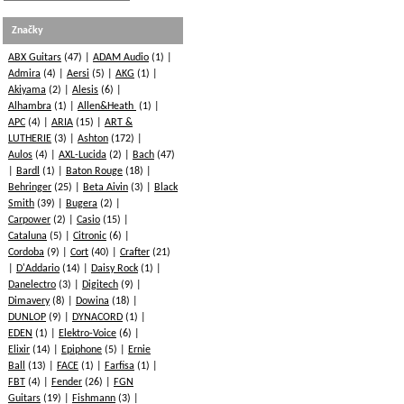
Značky
ABX Guitars
(47)
ADAM Audio
(1)
Admira
(4)
Aersi
(5)
AKG
(1)
Akiyama
(2)
Alesis
(6)
Alhambra
(1)
Allen&Heath
(1)
APC
(4)
ARIA
(15)
ART &
LUTHERIE
(3)
Ashton
(172)
Aulos
(4)
AXL-Lucida
(2)
Bach
(47)
Bardl
(1)
Baton Rouge
(18)
Behringer
(25)
Beta Aivin
(3)
Black
Smith
(39)
Bugera
(2)
Carpower
(2)
Casio
(15)
Cataluna
(5)
Citronic
(6)
Cordoba
(9)
Cort
(40)
Crafter
(21)
D'Addario
(14)
Daisy Rock
(1)
Danelectro
(3)
Digitech
(9)
Dimavery
(8)
Dowina
(18)
DUNLOP
(9)
DYNACORD
(1)
EDEN
(1)
Elektro-Voice
(6)
Elixir
(14)
Epiphone
(5)
Ernie
Ball
(13)
FACE
(1)
Farfisa
(1)
FBT
(4)
Fender
(26)
FGN
Guitars
(19)
Fishmann
(3)