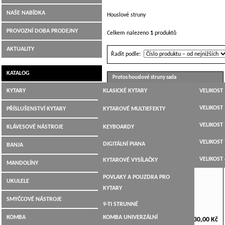
NAŠE NABÍDKA
Houslové struny
PROVOZNÍ DOBA PRODEJNY
Celkem nalezeno
1
produktů
AKTUALITY
Řadit podle:
KATALOG
Protos houslové struny sada
KYTARY
KLASICKÉ KYTARY
VELIKOST 
JUMBO,
VELIKOST 
PŘÍSLUŠENSTVÍ KYTARY
KYTAROVÉ MULTIEFEKTY
DREADNOUGHT,WESTERN
VELIKOST 
LADIČKY
KLÁVESOVÉ NÁSTROJE
KEYBOARDY
ELEKTROAKUSTICKÉ
VELIKOST 
KYTAROVÉ KABELY
DIGITÁLNÍ PIANA
BANJA
ELEKTRICKÉ KYTARY
VELIKOST 
KYTAROVÉ VYSÍLAČKY
MANDOLÍNY
BASOVÉ KYTARY
POVLAKY A POUZDRA PRO
UKULELE
12-TI STRUNNÉ
KYTARY
SMYČCOVÉ NÁSTROJE
9-TI STRUNNÉ
KOMBA
KOMBA UNIVERZÁLNÍ
430,00 Kč
KYTARY PRO LEVÁKY