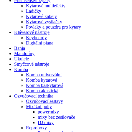
Příslušenství kytary
Kytarové multiefekty
Ladičky
Kytarové kabely
Kytarové vysílačky
Povlaky a pouzdra pro kytary
Klávesové nástroje
Keyboardy
Digitální piana
Banja
Mandolíny
Ukulele
Smyčcové nástroje
Komba
Komba univerzální
Komba kytarová
Komba baskytarová
Komba akustická
Ozvučovací technika
Ozvučovací sestavy
Mixážní pulty
powermixy
mixy bez zesilovače
DJ mixy
Reproboxy