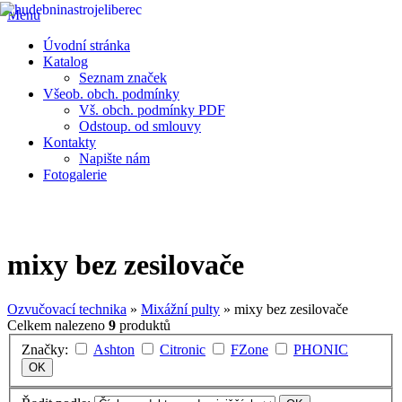
Menu
Úvodní stránka
Katalog
Seznam značek
Všeob. obch. podmínky
Vš. obch. podmínky PDF
Odstoup. od smlouvy
Kontakty
Napište nám
Fotogalerie
Prodej veškerých hudebních nástrojů • hudebniny • aparatury .......
Vše pro muzikanty • E-SHOP HUDEBNÍCH NÁSTROJŮ
mixy bez zesilovače
Ozvučovací technika
»
Mixážní pulty
» mixy bez zesilovače
Celkem nalezeno
9
produktů
Značky:
Ashton
Citronic
FZone
PHONIC