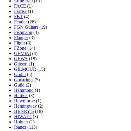
Ernie Ball
(13)
FACE
(1)
Farfisa
(1)
FBT
(4)
Fender
(26)
FGN Guitars
(19)
Fishmann
(3)
Flanger
(3)
Flight
(8)
FZone
(14)
GEMINI
(4)
GEWA
(18)
Gibson
(1)
GILMOUR
(15)
Godin
(5)
Gorstrings
(5)
Guild
(2)
Hammond
(1)
Hartke
(3)
Hawthorne
(1)
Hemingway
(2)
HENRY'S
(18)
HIWATT
(3)
Hohner
(1)
Ibanez
(113)