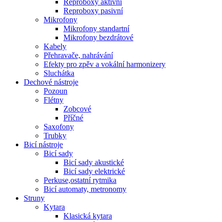
Reproboxy aktivní
Reproboxy pasivní
Mikrofony
Mikrofony standartní
Mikrofony bezdrátové
Kabely
Přehravače, nahrávání
Efekty pro zpěv a vokální harmonizery
Sluchátka
Dechové nástroje
Pozoun
Flétny
Zobcové
Příčné
Saxofony
Trubky
Bicí nástroje
Bicí sady
Bicí sady akustické
Bicí sady elektrické
Perkuse,ostatní rytmika
Bicí automaty, metronomy
Struny
Kytara
Klasická kytara