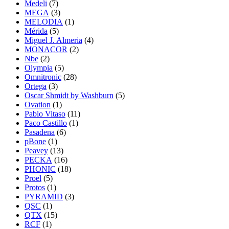
Medeli
(7)
MEGA
(3)
MELODIA
(1)
Mérida
(5)
Miguel J. Almeria
(4)
MONACOR
(2)
Nbe
(2)
Olympia
(5)
Omnitronic
(28)
Ortega
(3)
Oscar Shmidt by Washburn
(5)
Ovation
(1)
Pablo Vitaso
(11)
Paco Castillo
(1)
Pasadena
(6)
pBone
(1)
Peavey
(13)
PECKA
(16)
PHONIC
(18)
Proel
(5)
Protos
(1)
PYRAMID
(3)
QSC
(1)
QTX
(15)
RCF
(1)