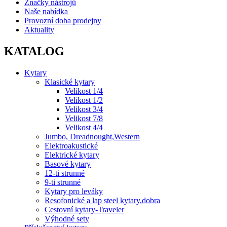
Značky nástrojů
Naše nabídka
Provozní doba prodejny
Aktuality
KATALOG
Kytary
Klasické kytary
Velikost 1/4
Velikost 1/2
Velikost 3/4
Velikost 7/8
Velikost 4/4
Jumbo, Dreadnought,Western
Elektroakustické
Elektrické kytary
Basové kytary
12-ti strunné
9-ti strunné
Kytary pro leváky
Resofonické a lap steel kytary,dobra
Cestovní kytary-Traveler
Výhodné sety