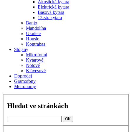
Akustická kytara
Elektrická kytara
Basová kytara
12-str. kytara
Banjo
Mandolína
Ukulele
Housle
Kontrabas
Stojany
Mikrofonní
Kytarové
Notové
Klávesové
Doprodej
Gramofony
Metronomy
Hledat ve stránkách