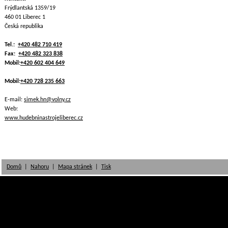
Frýdlantská 1359/19
460 01 Liberec 1
Česká republika
Tel.:
+420 482 710 419
Fax:
+420 482 323 838
Mobil:
+420 602 404 649
Mobil:
+420 728 235 663
E-mail:
simek.hn@volny.cz
Web:
www.hudebninastrojeliberec.cz
Domů
|
Nahoru
|
Mapa stránek
|
Tisk