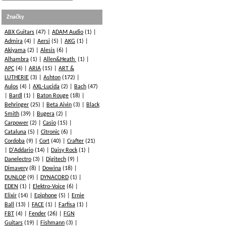
Značky
ABX Guitars
(47)
ADAM Audio
(1)
Admira
(4)
Aersi
(5)
AKG
(1)
Akiyama
(2)
Alesis
(6)
Alhambra
(1)
Allen&Heath
(1)
APC
(4)
ARIA
(15)
ART &
LUTHERIE
(3)
Ashton
(172)
Aulos
(4)
AXL-Lucida
(2)
Bach
(47)
Bardl
(1)
Baton Rouge
(18)
Behringer
(25)
Beta Aivin
(3)
Black
Smith
(39)
Bugera
(2)
Carpower
(2)
Casio
(15)
Cataluna
(5)
Citronic
(6)
Cordoba
(9)
Cort
(40)
Crafter
(21)
D'Addario
(14)
Daisy Rock
(1)
Danelectro
(3)
Digitech
(9)
Dimavery
(8)
Dowina
(18)
DUNLOP
(9)
DYNACORD
(1)
EDEN
(1)
Elektro-Voice
(6)
Elixir
(14)
Epiphone
(5)
Ernie
Ball
(13)
FACE
(1)
Farfisa
(1)
FBT
(4)
Fender
(26)
FGN
Guitars
(19)
Fishmann
(3)