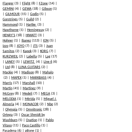
Flanger
(3)
Flight
(8)
FZone
(14)
GEMINI
(4)
GEWA
(18)
Gibson
(1)
GILMOUR
(15)
Godin
(5)
Gorstrings
(5)
Guild
(2)
Hammond
(1)
Hartke
(3)
Hawthorne
(1)
Hemingway
(2)
HENRY'S
(18)
HIWATT
(3)
Hohner
(1)
Ibanez
(113)
ION
(5)
Izzo
(8)
JOYO
(7)
JTS
(3)
Juan
Samitos
(2)
Kapok
(3)
KORG
(7)
KURZWEIL
(2)
Labella
(5)
Lag
(17)
LANEY
(5)
LEWITZ
(4)
Line 6
(6)
Ltd
(8)
LUNA GUITARS
(2)
Mackie
(4)
Madison
(8)
Mahalo
(2)
MAPEX
(1)
MARKBASS
(4)
Marris
(17)
Marshall
(10)
Martin
(41)
Martinez
(9)
McGrey
(8)
Medeli
(7)
MEGA
(3)
MELODIA
(1)
Mérida
(5)
Miguel J.
Almeria
(4)
MONACOR
(2)
Nbe
(2)
Olympia
(5)
Omnitronic
(28)
Ortega
(3)
Oscar Shmidt by
Washburn
(5)
Ovation
(1)
Pablo
Vitaso
(11)
Paco Castillo
(1)
Pasadena
(6)
pBone
(1)