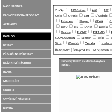
NAŠE NABÍDKA
Značky:
ABX Guitars
AKG
APC
Hudební nástroje Jiří Šimek Liberec
PROVOZNÍ DOBA PRODEJNY
Casio
Citronic
Cort
D'Addario
Fishmann
Flanger
GEWA
G
AKTUALITY
JOYO
JTS
LANEY
Labella
Ovation
PHONIC
PYRAMID
KATALOG
SOUNDSTATION
Samson
Seiko
Virus
Warwick
Yamaha
tc electr
KYTARY
Řadit podle:
PŘÍSLUŠENSTVÍ KYTARY
Dimavery JB-302, elektrická baskytara,
KLÁVESOVÉ NÁSTROJE
sunbu…
BANJA
MANDOLÍNY
UKULELE
SMYČCOVÉ NÁSTROJE
KOMBA