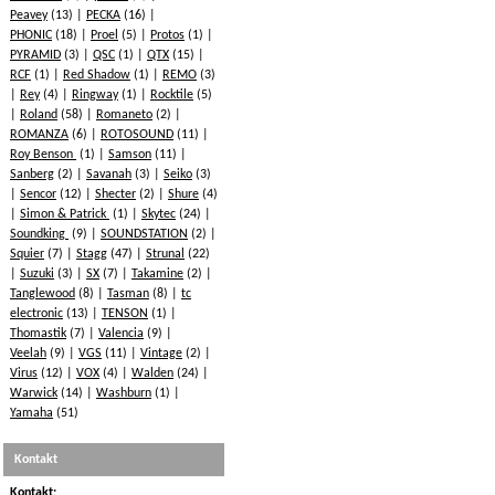
Peavey
(13)
PECKA
(16)
PHONIC
(18)
Proel
(5)
Protos
(1)
PYRAMID
(3)
QSC
(1)
QTX
(15)
RCF
(1)
Red Shadow
(1)
REMO
(3)
Rey
(4)
Ringway
(1)
Rocktile
(5)
Roland
(58)
Romaneto
(2)
ROMANZA
(6)
ROTOSOUND
(11)
Roy Benson
(1)
Samson
(11)
Sanberg
(2)
Savanah
(3)
Seiko
(3)
Sencor
(12)
Shecter
(2)
Shure
(4)
Simon & Patrick
(1)
Skytec
(24)
Soundking
(9)
SOUNDSTATION
(2)
Squier
(7)
Stagg
(47)
Strunal
(22)
Suzuki
(3)
SX
(7)
Takamine
(2)
Tanglewood
(8)
Tasman
(8)
tc
electronic
(13)
TENSON
(1)
Thomastik
(7)
Valencia
(9)
Veelah
(9)
VGS
(11)
Vintage
(2)
Virus
(12)
VOX
(4)
Walden
(24)
Warwick
(14)
Washburn
(1)
Yamaha
(51)
Kontakt
Kontakt: