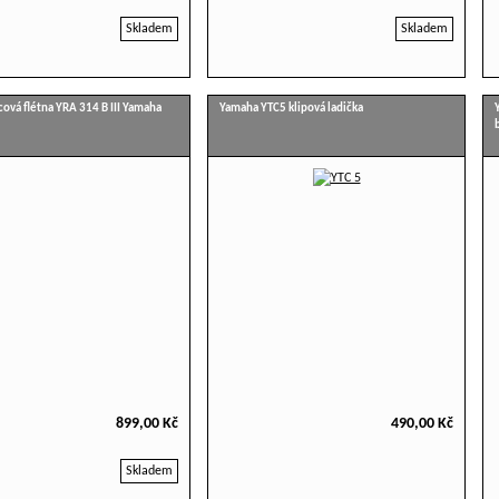
Skladem
Skladem
cová flétna YRA 314 B III Yamaha
Yamaha YTC5 klipová ladička
899,00 Kč
490,00 Kč
Skladem