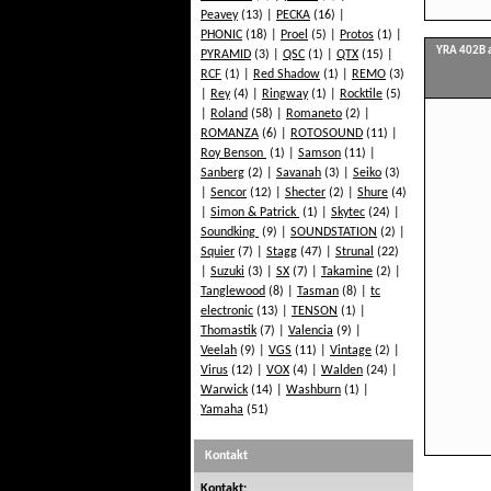
Peavey
(13)
PECKA
(16)
PHONIC
(18)
Proel
(5)
Protos
(1)
YRA 402B a
PYRAMID
(3)
QSC
(1)
QTX
(15)
RCF
(1)
Red Shadow
(1)
REMO
(3)
Rey
(4)
Ringway
(1)
Rocktile
(5)
Roland
(58)
Romaneto
(2)
ROMANZA
(6)
ROTOSOUND
(11)
Roy Benson
(1)
Samson
(11)
Sanberg
(2)
Savanah
(3)
Seiko
(3)
Sencor
(12)
Shecter
(2)
Shure
(4)
Simon & Patrick
(1)
Skytec
(24)
Soundking
(9)
SOUNDSTATION
(2)
Squier
(7)
Stagg
(47)
Strunal
(22)
Suzuki
(3)
SX
(7)
Takamine
(2)
Tanglewood
(8)
Tasman
(8)
tc
electronic
(13)
TENSON
(1)
Thomastik
(7)
Valencia
(9)
Veelah
(9)
VGS
(11)
Vintage
(2)
Virus
(12)
VOX
(4)
Walden
(24)
Warwick
(14)
Washburn
(1)
Yamaha
(51)
Kontakt
Kontakt: