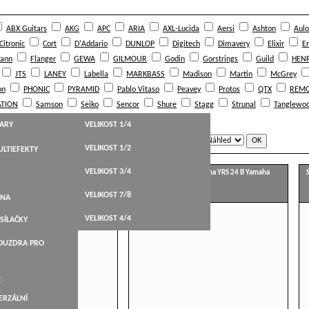
ABX Guitars
AKG
APC
ARIA
AXL-Lucida
Aersi
Ashton
Aulo
Citronic
Cort
D'Addario
DUNLOP
Digitech
Dimavery
Elixir
Er
ann
Flanger
GEWA
GILMOUR
Godin
Gorstrings
Guild
HENR
JTS
LANEY
Labella
MARKBASS
Madison
Martin
McGrey
on
PHONIC
PYRAMID
Pablo Vitaso
Peavey
Protos
QTX
REM
TION
Samson
Seiko
Sencor
Shure
Stagg
Strunal
Tanglewo
Warwick
Yamaha
tc electronic
TARY
VELIKOST 1/4
e:
Zobrazit jako:
VELIKOST 1/2
LTIEFEKTY
HT,WESTERN
VELIKOST 3/4
zobcová flétna YRS 20 Yamaha,
Sopránová zobcová flétna YRS 24 B Yamaha
STICKÉ
VELIKOST 7/8
BELY
ANA
KYTARY
VELIKOST 4/4
SÍLAČKY
ARY
POUZDRA PRO
NÉ
É
ERZÁLNÍ
LEVÁKY