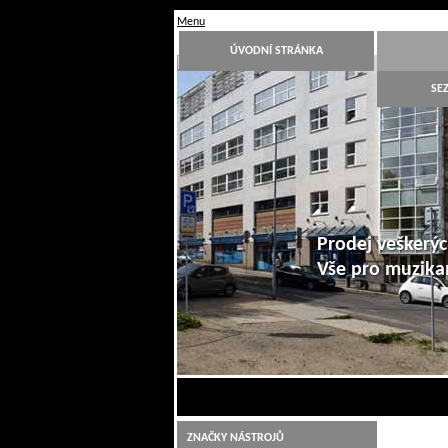
Menu
ÚVODNÍ STRÁNKA
SE
Prodej veškerýc
Vše pro muzik
1
2
3
4
5
6
7
8
9
10
Hudební nástroje Jiří Šimek Liberec
ZNAČKY NÁSTROJŮ