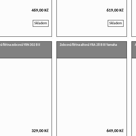
469,00 Kč
619,00 Kč
Skladem
Skladem
á flétna zobcová YRN 302 B II
Zobcová flétna altová YRA 28 B III Yamaha
329,00 Kč
649,00 Kč