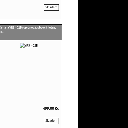
Skladem
Yamaha YRS 402B sopránová zobcová flétna,
ba…
499,00 Kč
Skladem