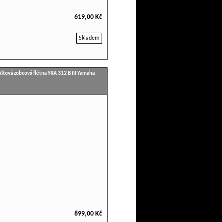
619,00 Kč
Skladem
Altová zobcová flétna YRA 312 B III Yamaha
899,00 Kč