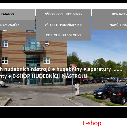
KATALOG
VŠEOB. OBCH. PODMÍNKY
KONTAKT
ZNAM ZNAČEK
VŠ. OBCH. PODMÍNKY PDF
NAPIŠTE N
ODSTOUP. OD SMLOUVY
h hudebních nástrojů • hudebniny • aparatury .......
anty • E-SHOP HUDEBNÍCH NÁSTROJŮ
E-shop