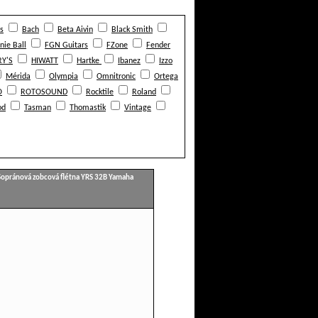
s
Bach
Beta Aivin
Black Smith
nie Ball
FGN Guitars
FZone
Fender
Y'S
HIWATT
Hartke
Ibanez
Izzo
Mérida
Olympia
Omnitronic
Ortega
O
ROTOSOUND
Rocktile
Roland
od
Tasman
Thomastik
Vintage
Sopránová zobcová flétna YRS 32B Yamaha