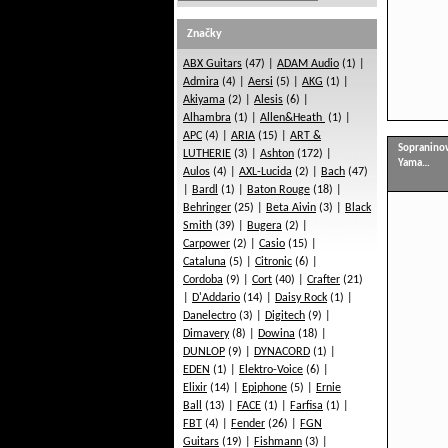
Značky
ABX Guitars
(47)
ADAM Audio
(1)
Admira
(4)
Aersi
(5)
AKG
(1)
Akiyama
(2)
Alesis
(6)
Alhambra
(1)
Allen&Heath
(1)
APC
(4)
ARIA
(15)
ART &
Sopraninov
LUTHERIE
(3)
Ashton
(172)
Yama…
Aulos
(4)
AXL-Lucida
(2)
Bach
(47)
Bardl
(1)
Baton Rouge
(18)
Behringer
(25)
Beta Aivin
(3)
Black
Smith
(39)
Bugera
(2)
Carpower
(2)
Casio
(15)
Cataluna
(5)
Citronic
(6)
Cordoba
(9)
Cort
(40)
Crafter
(21)
D'Addario
(14)
Daisy Rock
(1)
Danelectro
(3)
Digitech
(9)
Dimavery
(8)
Dowina
(18)
DUNLOP
(9)
DYNACORD
(1)
EDEN
(1)
Elektro-Voice
(6)
Elixir
(14)
Epiphone
(5)
Ernie
Ball
(13)
FACE
(1)
Farfisa
(1)
FBT
(4)
Fender
(26)
FGN
Guitars
(19)
Fishmann
(3)