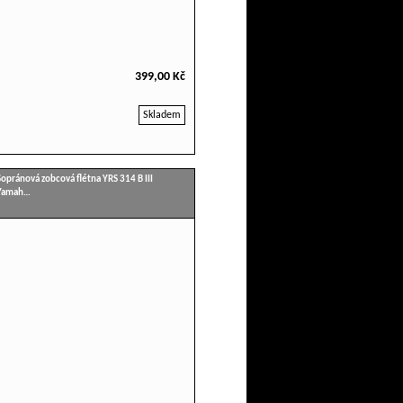
399,00 Kč
Skladem
Sopránová zobcová flétna YRS 314 B III
Yamah…