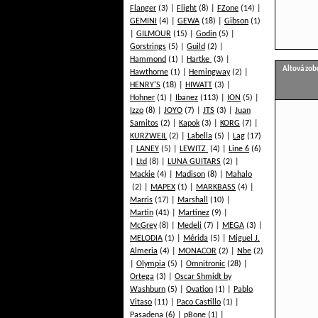
Flanger
(3)
Flight
(8)
FZone
(14)
GEMINI
(4)
GEWA
(18)
Gibson
(1)
GILMOUR
(15)
Godin
(5)
Gorstrings
(5)
Guild
(2)
Hammond
(1)
Hartke
(3)
Altová zob
Hawthorne
(1)
Hemingway
(2)
HENRY'S
(18)
HIWATT
(3)
Hohner
(1)
Ibanez
(113)
ION
(5)
Izzo
(8)
JOYO
(7)
JTS
(3)
Juan
Samitos
(2)
Kapok
(3)
KORG
(7)
KURZWEIL
(2)
Labella
(5)
Lag
(17)
LANEY
(5)
LEWITZ
(4)
Line 6
(6)
Ltd
(8)
LUNA GUITARS
(2)
Mackie
(4)
Madison
(8)
Mahalo
(2)
MAPEX
(1)
MARKBASS
(4)
Marris
(17)
Marshall
(10)
Martin
(41)
Martinez
(9)
McGrey
(8)
Medeli
(7)
MEGA
(3)
MELODIA
(1)
Mérida
(5)
Miguel J.
Almeria
(4)
MONACOR
(2)
Nbe
(2)
Olympia
(5)
Omnitronic
(28)
Ortega
(3)
Oscar Shmidt by
Washburn
(5)
Ovation
(1)
Pablo
Vitaso
(11)
Paco Castillo
(1)
Pasadena
(6)
pBone
(1)