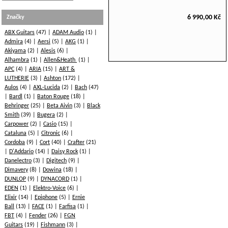
6 990,00 Kč
Značky
ABX Guitars
(47)
ADAM Audio
(1)
Admira
(4)
Aersi
(5)
AKG
(1)
Akiyama
(2)
Alesis
(6)
Alhambra
(1)
Allen&Heath
(1)
APC
(4)
ARIA
(15)
ART &
LUTHERIE
(3)
Ashton
(172)
Aulos
(4)
AXL-Lucida
(2)
Bach
(47)
Bardl
(1)
Baton Rouge
(18)
Behringer
(25)
Beta Aivin
(3)
Black
Smith
(39)
Bugera
(2)
Carpower
(2)
Casio
(15)
Cataluna
(5)
Citronic
(6)
Cordoba
(9)
Cort
(40)
Crafter
(21)
D'Addario
(14)
Daisy Rock
(1)
Danelectro
(3)
Digitech
(9)
Dimavery
(8)
Dowina
(18)
DUNLOP
(9)
DYNACORD
(1)
EDEN
(1)
Elektro-Voice
(6)
Elixir
(14)
Epiphone
(5)
Ernie
Ball
(13)
FACE
(1)
Farfisa
(1)
FBT
(4)
Fender
(26)
FGN
Guitars
(19)
Fishmann
(3)