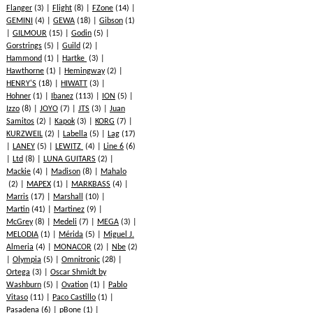
Flanger
(3)
Flight
(8)
FZone
(14)
GEMINI
(4)
GEWA
(18)
Gibson
(1)
GILMOUR
(15)
Godin
(5)
Gorstrings
(5)
Guild
(2)
Hammond
(1)
Hartke
(3)
Hawthorne
(1)
Hemingway
(2)
HENRY'S
(18)
HIWATT
(3)
Hohner
(1)
Ibanez
(113)
ION
(5)
Izzo
(8)
JOYO
(7)
JTS
(3)
Juan
Samitos
(2)
Kapok
(3)
KORG
(7)
KURZWEIL
(2)
Labella
(5)
Lag
(17)
LANEY
(5)
LEWITZ
(4)
Line 6
(6)
Ltd
(8)
LUNA GUITARS
(2)
Mackie
(4)
Madison
(8)
Mahalo
(2)
MAPEX
(1)
MARKBASS
(4)
Marris
(17)
Marshall
(10)
Martin
(41)
Martinez
(9)
McGrey
(8)
Medeli
(7)
MEGA
(3)
MELODIA
(1)
Mérida
(5)
Miguel J.
Almeria
(4)
MONACOR
(2)
Nbe
(2)
Olympia
(5)
Omnitronic
(28)
Ortega
(3)
Oscar Shmidt by
Washburn
(5)
Ovation
(1)
Pablo
Vitaso
(11)
Paco Castillo
(1)
Pasadena
(6)
pBone
(1)