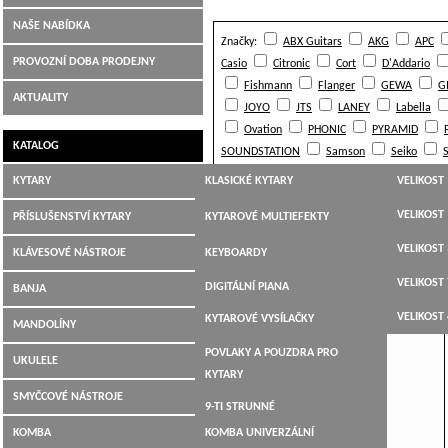
NAŠE NABÍDKA
Značky:
ABX Guitars
AKG
APC
Hudební nástroje Jiří Šimek Liberec
PROVOZNÍ DOBA PRODEJNY
Casio
Citronic
Cort
D'Addario
Fishmann
Flanger
GEWA
G
AKTUALITY
JOYO
JTS
LANEY
Labella
Ovation
PHONIC
PYRAMID
KATALOG
SOUNDSTATION
Samson
Seiko
Virus
Warwick
Yamaha
tc electr
KYTARY
KLASICKÉ KYTARY
VELIKOST 
Řadit podle:
JUMBO,
VELIKOST 
PŘÍSLUŠENSTVÍ KYTARY
KYTAROVÉ MULTIEFEKTY
DREADNOUGHT,WESTERN
VELIKOST 
LADIČKY
Tanglewood TW 28 CLN akustická kytara
KLÁVESOVÉ NÁSTROJE
KEYBOARDY
ELEKTROAKUSTICKÉ
VELIKOST 
KYTAROVÉ KABELY
DIGITÁLNÍ PIANA
BANJA
ELEKTRICKÉ KYTARY
VELIKOST 
KYTAROVÉ VYSÍLAČKY
MANDOLÍNY
BASOVÉ KYTARY
POVLAKY A POUZDRA PRO
UKULELE
12-TI STRUNNÉ
KYTARY
SMYČCOVÉ NÁSTROJE
9-TI STRUNNÉ
KOMBA
KOMBA UNIVERZÁLNÍ
KYTARY PRO LEVÁKY