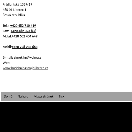
Frýdlantská 1359/19
460 01 Liberec 1
Česká republika
Tel.:
+420 482 710 419
Fax:
+420 482 323 838
Mobil:
+420 602 404 649
Mobil:
+420 728 235 663
E-mail:
simek.hn@volny.cz
Web:
www.hudebninastrojeliberec.cz
Domů
|
Nahoru
|
Mapa stránek
|
Tisk