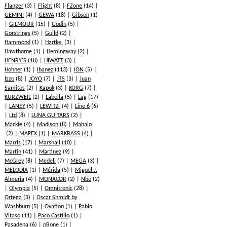
Flanger
(3)
Flight
(8)
FZone
(14)
GEMINI
(4)
GEWA
(18)
Gibson
(1)
GILMOUR
(15)
Godin
(5)
Gorstrings
(5)
Guild
(2)
Hammond
(1)
Hartke
(3)
Hawthorne
(1)
Hemingway
(2)
HENRY'S
(18)
HIWATT
(3)
Hohner
(1)
Ibanez
(113)
ION
(5)
Izzo
(8)
JOYO
(7)
JTS
(3)
Juan
Samitos
(2)
Kapok
(3)
KORG
(7)
KURZWEIL
(2)
Labella
(5)
Lag
(17)
LANEY
(5)
LEWITZ
(4)
Line 6
(6)
Ltd
(8)
LUNA GUITARS
(2)
Mackie
(4)
Madison
(8)
Mahalo
(2)
MAPEX
(1)
MARKBASS
(4)
Marris
(17)
Marshall
(10)
Martin
(41)
Martinez
(9)
McGrey
(8)
Medeli
(7)
MEGA
(3)
MELODIA
(1)
Mérida
(5)
Miguel J.
Almeria
(4)
MONACOR
(2)
Nbe
(2)
Olympia
(5)
Omnitronic
(28)
Ortega
(3)
Oscar Shmidt by
Washburn
(5)
Ovation
(1)
Pablo
Vitaso
(11)
Paco Castillo
(1)
Pasadena
(6)
pBone
(1)