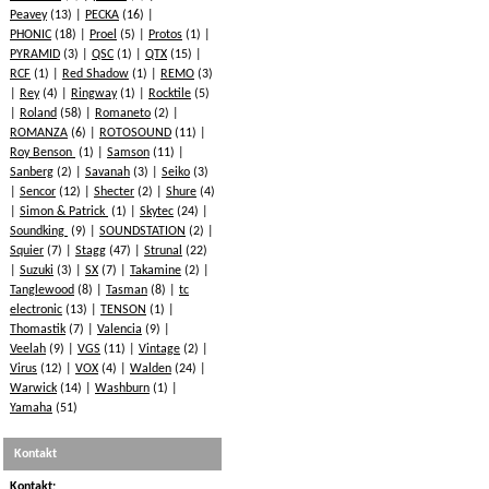
Peavey
(13)
PECKA
(16)
PHONIC
(18)
Proel
(5)
Protos
(1)
PYRAMID
(3)
QSC
(1)
QTX
(15)
RCF
(1)
Red Shadow
(1)
REMO
(3)
Rey
(4)
Ringway
(1)
Rocktile
(5)
Roland
(58)
Romaneto
(2)
ROMANZA
(6)
ROTOSOUND
(11)
Roy Benson
(1)
Samson
(11)
Sanberg
(2)
Savanah
(3)
Seiko
(3)
Sencor
(12)
Shecter
(2)
Shure
(4)
Simon & Patrick
(1)
Skytec
(24)
Soundking
(9)
SOUNDSTATION
(2)
Squier
(7)
Stagg
(47)
Strunal
(22)
Suzuki
(3)
SX
(7)
Takamine
(2)
Tanglewood
(8)
Tasman
(8)
tc
electronic
(13)
TENSON
(1)
Thomastik
(7)
Valencia
(9)
Veelah
(9)
VGS
(11)
Vintage
(2)
Virus
(12)
VOX
(4)
Walden
(24)
Warwick
(14)
Washburn
(1)
Yamaha
(51)
Kontakt
Kontakt: