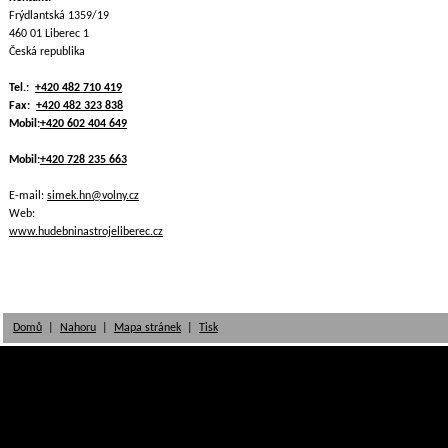
Frýdlantská 1359/19
460 01 Liberec 1
Česká republika
Tel.:
+420 482 710 419
Fax:
+420 482 323 838
Mobil:
+420 602 404 649
Mobil:
+420 728 235 663
E-mail:
simek.hn@volny.cz
Web:
www.hudebninastrojeliberec.cz
Domů
|
Nahoru
|
Mapa stránek
|
Tisk