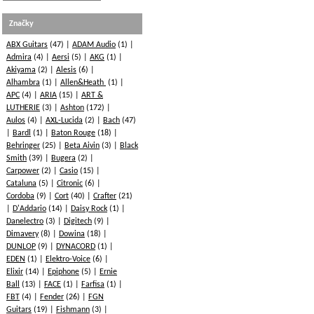
Značky
ABX Guitars
(47)
ADAM Audio
(1)
Admira
(4)
Aersi
(5)
AKG
(1)
Akiyama
(2)
Alesis
(6)
Alhambra
(1)
Allen&Heath
(1)
APC
(4)
ARIA
(15)
ART &
LUTHERIE
(3)
Ashton
(172)
Aulos
(4)
AXL-Lucida
(2)
Bach
(47)
Bardl
(1)
Baton Rouge
(18)
Behringer
(25)
Beta Aivin
(3)
Black
Smith
(39)
Bugera
(2)
Carpower
(2)
Casio
(15)
Cataluna
(5)
Citronic
(6)
Cordoba
(9)
Cort
(40)
Crafter
(21)
D'Addario
(14)
Daisy Rock
(1)
Danelectro
(3)
Digitech
(9)
Dimavery
(8)
Dowina
(18)
DUNLOP
(9)
DYNACORD
(1)
EDEN
(1)
Elektro-Voice
(6)
Elixir
(14)
Epiphone
(5)
Ernie
Ball
(13)
FACE
(1)
Farfisa
(1)
FBT
(4)
Fender
(26)
FGN
Guitars
(19)
Fishmann
(3)