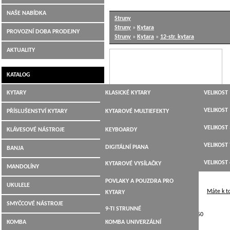
NAŠE NABÍDKA
Struny
Struny
»
Kytara
PROVOZNÍ DOBA PRODEJNY
Struny
»
Kytara
»
12-str. kytara
AKTUALITY
KATALOG
KYTARY
KLASICKÉ KYTARY
VELIKOST 
JUMBO,
VELIKOST 
PŘÍSLUŠENSTVÍ KYTARY
KYTAROVÉ MULTIEFEKTY
DREADNOUGHT,WESTERN
VELIKOST 
LADIČKY
KLÁVESOVÉ NÁSTROJE
KEYBOARDY
ELEKTROAKUSTICKÉ
VELIKOST 
KYTAROVÉ KABELY
DIGITÁLNÍ PIANA
BANJA
ELEKTRICKÉ KYTARY
VELIKOST 
KYTAROVÉ VYSÍLAČKY
MANDOLÍNY
BASOVÉ KYTARY
POVLAKY A POUZDRA PRO
UKULELE
12-TI STRUNNÉ
Máte k t
KYTARY
SMYČCOVÉ NÁSTROJE
9-TI STRUNNÉ
American bronze 85/15,light 010-050
KOMBA
KOMBA UNIVERZÁLNÍ
KYTARY PRO LEVÁKY