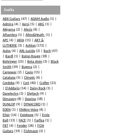
Značky
ABX Guitars
(47)
ADAM Audio
(1)
Admira
(4)
Aersi
(5)
AKG
(1)
Akiyama
(2)
Alesis
(6)
Alhambra
(1)
Allen&Heath
(1)
APC
(4)
ARIA
(15)
ART &
LUTHERIE
(3)
Ashton
(172)
Aulos
(4)
AXL-Lucida
(2)
Bach
(47)
Bardl
(1)
Baton Rouge
(18)
Behringer
(25)
Beta Aivin
(3)
Black
Smith
(39)
Bugera
(2)
Carpower
(2)
Casio
(15)
Cataluna
(5)
Citronic
(6)
Cordoba
(9)
Cort
(40)
Crafter
(21)
D'Addario
(14)
Daisy Rock
(1)
Danelectro
(3)
Digitech
(9)
Dimavery
(8)
Dowina
(18)
DUNLOP
(9)
DYNACORD
(1)
EDEN
(1)
Elektro-Voice
(6)
Elixir
(14)
Epiphone
(5)
Ernie
Ball
(13)
FACE
(1)
Farfisa
(1)
FBT
(4)
Fender
(26)
FGN
Guitars
(19)
Fishmann
(3)