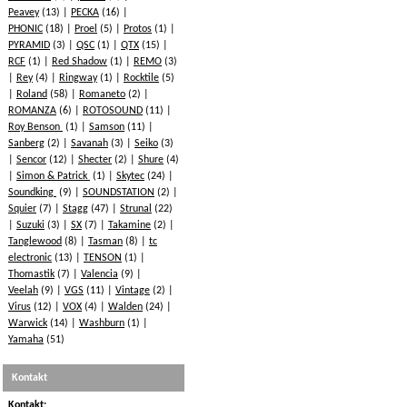
Peavey
(13)
PECKA
(16)
PHONIC
(18)
Proel
(5)
Protos
(1)
PYRAMID
(3)
QSC
(1)
QTX
(15)
RCF
(1)
Red Shadow
(1)
REMO
(3)
Rey
(4)
Ringway
(1)
Rocktile
(5)
Roland
(58)
Romaneto
(2)
ROMANZA
(6)
ROTOSOUND
(11)
Roy Benson
(1)
Samson
(11)
Sanberg
(2)
Savanah
(3)
Seiko
(3)
Sencor
(12)
Shecter
(2)
Shure
(4)
Simon & Patrick
(1)
Skytec
(24)
Soundking
(9)
SOUNDSTATION
(2)
Squier
(7)
Stagg
(47)
Strunal
(22)
Suzuki
(3)
SX
(7)
Takamine
(2)
Tanglewood
(8)
Tasman
(8)
tc
electronic
(13)
TENSON
(1)
Thomastik
(7)
Valencia
(9)
Veelah
(9)
VGS
(11)
Vintage
(2)
Virus
(12)
VOX
(4)
Walden
(24)
Warwick
(14)
Washburn
(1)
Yamaha
(51)
Kontakt
Kontakt: