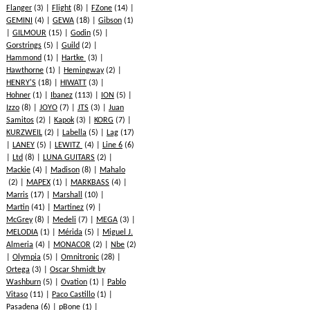
Flanger
(3)
Flight
(8)
FZone
(14)
GEMINI
(4)
GEWA
(18)
Gibson
(1)
GILMOUR
(15)
Godin
(5)
Gorstrings
(5)
Guild
(2)
Hammond
(1)
Hartke
(3)
Hawthorne
(1)
Hemingway
(2)
HENRY'S
(18)
HIWATT
(3)
Hohner
(1)
Ibanez
(113)
ION
(5)
Izzo
(8)
JOYO
(7)
JTS
(3)
Juan
Samitos
(2)
Kapok
(3)
KORG
(7)
KURZWEIL
(2)
Labella
(5)
Lag
(17)
LANEY
(5)
LEWITZ
(4)
Line 6
(6)
Ltd
(8)
LUNA GUITARS
(2)
Mackie
(4)
Madison
(8)
Mahalo
(2)
MAPEX
(1)
MARKBASS
(4)
Marris
(17)
Marshall
(10)
Martin
(41)
Martinez
(9)
McGrey
(8)
Medeli
(7)
MEGA
(3)
MELODIA
(1)
Mérida
(5)
Miguel J.
Almeria
(4)
MONACOR
(2)
Nbe
(2)
Olympia
(5)
Omnitronic
(28)
Ortega
(3)
Oscar Shmidt by
Washburn
(5)
Ovation
(1)
Pablo
Vitaso
(11)
Paco Castillo
(1)
Pasadena
(6)
pBone
(1)