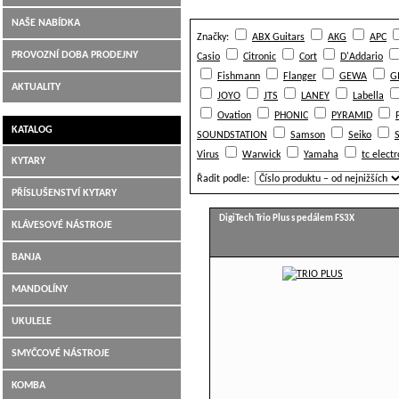
NAŠE NABÍDKA
Značky:
ABX Guitars
AKG
APC
Hudební nástroje Jiří Šimek Liberec
PROVOZNÍ DOBA PRODEJNY
Casio
Citronic
Cort
D'Addario
Fishmann
Flanger
GEWA
G
AKTUALITY
JOYO
JTS
LANEY
Labella
Ovation
PHONIC
PYRAMID
KATALOG
SOUNDSTATION
Samson
Seiko
Virus
Warwick
Yamaha
tc electr
KYTARY
Řadit podle:
PŘÍSLUŠENSTVÍ KYTARY
DigiTech Trio Plus s pedálem FS3X
KLÁVESOVÉ NÁSTROJE
BANJA
MANDOLÍNY
UKULELE
SMYČCOVÉ NÁSTROJE
KOMBA