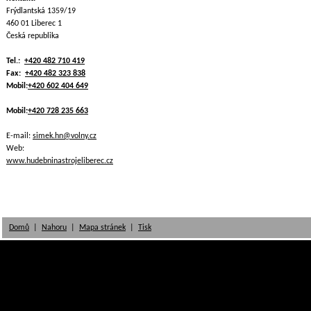
Frýdlantská 1359/19
460 01 Liberec 1
Česká republika
Tel.:
+420 482 710 419
Fax:
+420 482 323 838
Mobil:
+420 602 404 649
Mobil:
+420 728 235 663
E-mail:
simek.hn@volny.cz
Web:
www.hudebninastrojeliberec.cz
Domů
|
Nahoru
|
Mapa stránek
|
Tisk