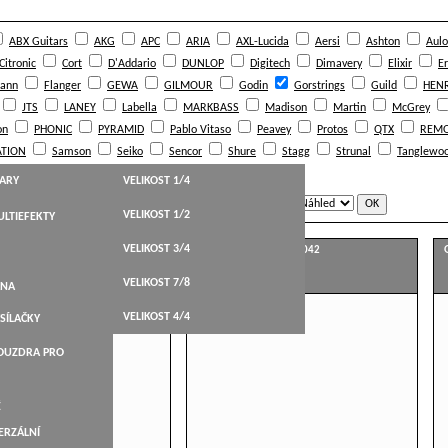
ABX Guitars
AKG
APC
ARIA
AXL-Lucida
Aersi
Ashton
Aulo
Citronic
Cort
D'Addario
DUNLOP
Digitech
Dimavery
Elixir
Er
ann
Flanger
GEWA
GILMOUR
Godin
Gorstrings
Guild
HENR
JTS
LANEY
Labella
MARKBASS
Madison
Martin
McGrey
on
PHONIC
PYRAMID
Pablo Vitaso
Peavey
Protos
QTX
REM
TION
Samson
Seiko
Sencor
Shure
Stagg
Strunal
Tanglewo
Warwick
Yamaha
tc electronic
TARY
VELIKOST 1/4
e:
Zobrazit jako:
VELIKOST 1/2
LTIEFEKTY
HT,WESTERN
VELIKOST 3/4
40 095-042
Gorstrings 0B6-93 009-042
STICKÉ
VELIKOST 7/8
BELY
ANA
KYTARY
VELIKOST 4/4
SÍLAČKY
ARY
POUZDRA PRO
NÉ
É
ERZÁLNÍ
LEVÁKY