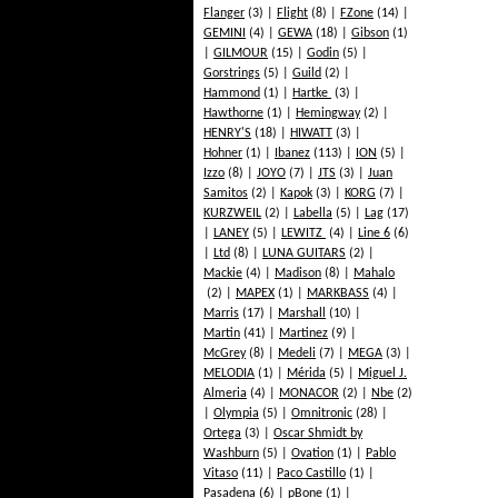
Flanger
(3)
Flight
(8)
FZone
(14)
GEMINI
(4)
GEWA
(18)
Gibson
(1)
GILMOUR
(15)
Godin
(5)
Gorstrings
(5)
Guild
(2)
Hammond
(1)
Hartke
(3)
Hawthorne
(1)
Hemingway
(2)
HENRY'S
(18)
HIWATT
(3)
Hohner
(1)
Ibanez
(113)
ION
(5)
Izzo
(8)
JOYO
(7)
JTS
(3)
Juan
Samitos
(2)
Kapok
(3)
KORG
(7)
KURZWEIL
(2)
Labella
(5)
Lag
(17)
LANEY
(5)
LEWITZ
(4)
Line 6
(6)
Ltd
(8)
LUNA GUITARS
(2)
Mackie
(4)
Madison
(8)
Mahalo
(2)
MAPEX
(1)
MARKBASS
(4)
Marris
(17)
Marshall
(10)
Martin
(41)
Martinez
(9)
McGrey
(8)
Medeli
(7)
MEGA
(3)
MELODIA
(1)
Mérida
(5)
Miguel J.
Almeria
(4)
MONACOR
(2)
Nbe
(2)
Olympia
(5)
Omnitronic
(28)
Ortega
(3)
Oscar Shmidt by
Washburn
(5)
Ovation
(1)
Pablo
Vitaso
(11)
Paco Castillo
(1)
Pasadena
(6)
pBone
(1)