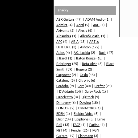
Značky
ABX Guitars
(47)
ADAM Audio
(1)
Admira
(4)
Aersi
(5)
AKG
(1)
Akiyama
(2)
Alesis
(6)
Alhambra
(1)
Allen&Heath
(1)
APC
(4)
ARIA
(15)
ART &
LUTHERIE
(3)
Ashton
(172)
Aulos
(4)
AXL-Lucida
(2)
Bach
(47)
Bardl
(1)
Baton Rouge
(18)
Behringer
(25)
Beta Aivin
(3)
Black
Smith
(39)
Bugera
(2)
Carpower
(2)
Casio
(15)
Cataluna
(5)
Citronic
(6)
Cordoba
(9)
Cort
(40)
Crafter
(21)
D'Addario
(14)
Daisy Rock
(1)
Danelectro
(3)
Digitech
(9)
Dimavery
(8)
Dowina
(18)
DUNLOP
(9)
DYNACORD
(1)
EDEN
(1)
Elektro-Voice
(6)
Elixir
(14)
Epiphone
(5)
Ernie
Ball
(13)
FACE
(1)
Farfisa
(1)
FBT
(4)
Fender
(26)
FGN
Guitars
(19)
Fishmann
(3)