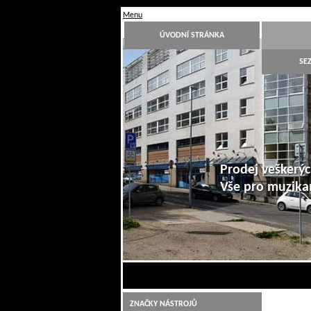
Menu
ÚVODNÍ STRÁNKA
SE
Prodej veškerýc
Vše pro muzik
1
2
3
4
5
6
7
8
9
10
ZNAČKY NÁSTROJŮ