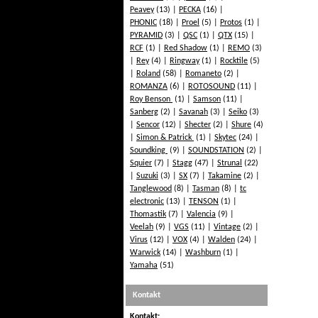
Peavey
(13)
PECKA
(16)
PHONIC
(18)
Proel
(5)
Protos
(1)
PYRAMID
(3)
QSC
(1)
QTX
(15)
RCF
(1)
Red Shadow
(1)
REMO
(3)
Rey
(4)
Ringway
(1)
Rocktile
(5)
Roland
(58)
Romaneto
(2)
ROMANZA
(6)
ROTOSOUND
(11)
Roy Benson
(1)
Samson
(11)
Sanberg
(2)
Savanah
(3)
Seiko
(3)
Sencor
(12)
Shecter
(2)
Shure
(4)
Simon & Patrick
(1)
Skytec
(24)
Soundking
(9)
SOUNDSTATION
(2)
Squier
(7)
Stagg
(47)
Strunal
(22)
Suzuki
(3)
SX
(7)
Takamine
(2)
Tanglewood
(8)
Tasman
(8)
tc
electronic
(13)
TENSON
(1)
Thomastik
(7)
Valencia
(9)
Veelah
(9)
VGS
(11)
Vintage
(2)
Virus
(12)
VOX
(4)
Walden
(24)
Warwick
(14)
Washburn
(1)
Yamaha
(51)
Kontakt
Kontakt: