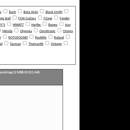
s
Bach
Beta Aivin
Black Smith
nie Ball
FGN Guitars
FZone
Fender
Y'S
HIWATT
Hartke
Ibanez
Izzo
Mérida
Olympia
Omnitronic
Ortega
O
ROTOSOUND
Rocktile
Roland
od
Tasman
Thomastik
Vintage
Gorstrings 12 MB8-92 011-040