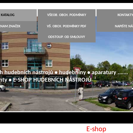
KATALOG
VŠEOB. OBCH. PODMÍNKY
KONTAKT
ZNAM ZNAČEK
VŠ. OBCH. PODMÍNKY PDF
NAPIŠTE N
ODSTOUP. OD SMLOUVY
h hudebních nástrojů • hudebniny • aparatury .......
anty • E-SHOP HUDEBNÍCH NÁSTROJŮ
E-shop