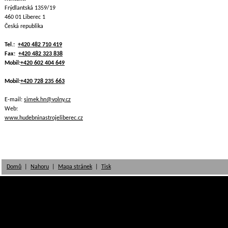
Frýdlantská 1359/19
460 01 Liberec 1
Česká republika
Tel.:
+420 482 710 419
Fax:
+420 482 323 838
Mobil:
+420 602 404 649
Mobil:
+420 728 235 663
E-mail:
simek.hn@volny.cz
Web:
www.hudebninastrojeliberec.cz
Domů
|
Nahoru
|
Mapa stránek
|
Tisk