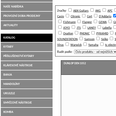
NAŠE NABÍDKA
Značky:
ABX Guitars
AKG
APC
PROVOZNÍ DOBA PRODEJNY
Casio
Citronic
Cort
D'Addario
Fishmann
Flanger
GEWA
G
AKTUALITY
JOYO
JTS
LANEY
Labella
Ovation
PHONIC
PYRAMID
KATALOG
SOUNDSTATION
Samson
Seiko
Virus
Warwick
Yamaha
tc electr
KYTARY
Řadit podle:
PŘÍSLUŠENSTVÍ KYTARY
DUNLOP DEN 1052
KLÁVESOVÉ NÁSTROJE
BANJA
MANDOLÍNY
UKULELE
SMYČCOVÉ NÁSTROJE
KOMBA