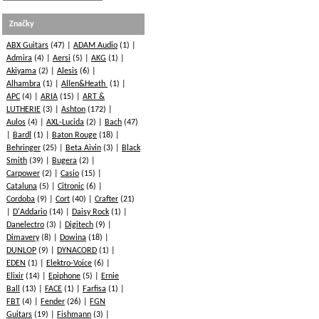
Značky
ABX Guitars
(47)
ADAM Audio
(1)
Admira
(4)
Aersi
(5)
AKG
(1)
Akiyama
(2)
Alesis
(6)
Alhambra
(1)
Allen&Heath
(1)
APC
(4)
ARIA
(15)
ART &
LUTHERIE
(3)
Ashton
(172)
Aulos
(4)
AXL-Lucida
(2)
Bach
(47)
Bardl
(1)
Baton Rouge
(18)
Behringer
(25)
Beta Aivin
(3)
Black
Smith
(39)
Bugera
(2)
Carpower
(2)
Casio
(15)
Cataluna
(5)
Citronic
(6)
Cordoba
(9)
Cort
(40)
Crafter
(21)
D'Addario
(14)
Daisy Rock
(1)
Danelectro
(3)
Digitech
(9)
Dimavery
(8)
Dowina
(18)
DUNLOP
(9)
DYNACORD
(1)
EDEN
(1)
Elektro-Voice
(6)
Elixir
(14)
Epiphone
(5)
Ernie
Ball
(13)
FACE
(1)
Farfisa
(1)
FBT
(4)
Fender
(26)
FGN
Guitars
(19)
Fishmann
(3)