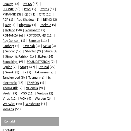
Peavey
(13)
PECKA
(16)
PHONIC
(18)
Proel
(5)
Protos
(1)
PYRAMID
(3)
QSC
(1)
QTX
(15)
RCF
(1)
Red Shadow
(1)
REMO
(3)
Rey
(4)
Ringway
(1)
Rocktile
(5)
Roland
(58)
Romaneto
(2)
ROMANZA
(6)
ROTOSOUND
(11)
Roy Benson
(1)
Samson
(11)
Sanberg
(2)
Savanah
(3)
Seiko
(3)
Sencor
(12)
Shecter
(2)
Shure
(4)
Simon & Patrick
(1)
Skytec
(24)
Soundking
(9)
SOUNDSTATION
(2)
Squier
(7)
Stagg
(47)
Strunal
(22)
Suzuki
(3)
SX
(7)
Takamine
(2)
Tanglewood
(8)
Tasman
(8)
tc
electronic
(13)
TENSON
(1)
Thomastik
(7)
Valencia
(9)
Veelah
(9)
VGS
(11)
Vintage
(2)
Virus
(12)
VOX
(4)
Walden
(24)
Warwick
(14)
Washburn
(1)
Yamaha
(51)
Kontakt
Kontakt: