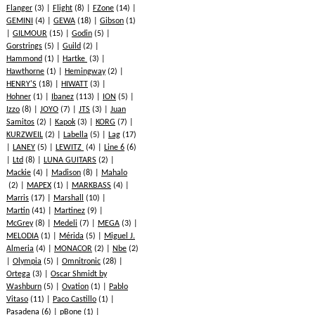
Flanger
(3)
Flight
(8)
FZone
(14)
GEMINI
(4)
GEWA
(18)
Gibson
(1)
GILMOUR
(15)
Godin
(5)
Gorstrings
(5)
Guild
(2)
Hammond
(1)
Hartke
(3)
Hawthorne
(1)
Hemingway
(2)
HENRY'S
(18)
HIWATT
(3)
Hohner
(1)
Ibanez
(113)
ION
(5)
Izzo
(8)
JOYO
(7)
JTS
(3)
Juan
Samitos
(2)
Kapok
(3)
KORG
(7)
KURZWEIL
(2)
Labella
(5)
Lag
(17)
LANEY
(5)
LEWITZ
(4)
Line 6
(6)
Ltd
(8)
LUNA GUITARS
(2)
Mackie
(4)
Madison
(8)
Mahalo
(2)
MAPEX
(1)
MARKBASS
(4)
Marris
(17)
Marshall
(10)
Martin
(41)
Martinez
(9)
McGrey
(8)
Medeli
(7)
MEGA
(3)
MELODIA
(1)
Mérida
(5)
Miguel J.
Almeria
(4)
MONACOR
(2)
Nbe
(2)
Olympia
(5)
Omnitronic
(28)
Ortega
(3)
Oscar Shmidt by
Washburn
(5)
Ovation
(1)
Pablo
Vitaso
(11)
Paco Castillo
(1)
Pasadena
(6)
pBone
(1)