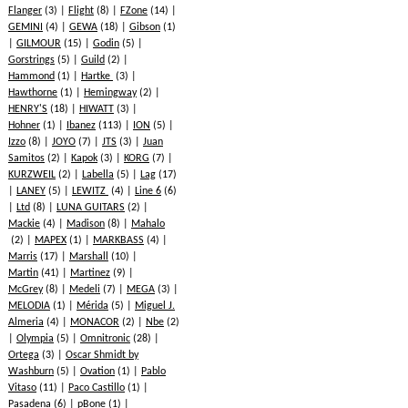
Flanger
(3)
Flight
(8)
FZone
(14)
GEMINI
(4)
GEWA
(18)
Gibson
(1)
GILMOUR
(15)
Godin
(5)
Gorstrings
(5)
Guild
(2)
Hammond
(1)
Hartke
(3)
Hawthorne
(1)
Hemingway
(2)
HENRY'S
(18)
HIWATT
(3)
Hohner
(1)
Ibanez
(113)
ION
(5)
Izzo
(8)
JOYO
(7)
JTS
(3)
Juan
Samitos
(2)
Kapok
(3)
KORG
(7)
KURZWEIL
(2)
Labella
(5)
Lag
(17)
LANEY
(5)
LEWITZ
(4)
Line 6
(6)
Ltd
(8)
LUNA GUITARS
(2)
Mackie
(4)
Madison
(8)
Mahalo
(2)
MAPEX
(1)
MARKBASS
(4)
Marris
(17)
Marshall
(10)
Martin
(41)
Martinez
(9)
McGrey
(8)
Medeli
(7)
MEGA
(3)
MELODIA
(1)
Mérida
(5)
Miguel J.
Almeria
(4)
MONACOR
(2)
Nbe
(2)
Olympia
(5)
Omnitronic
(28)
Ortega
(3)
Oscar Shmidt by
Washburn
(5)
Ovation
(1)
Pablo
Vitaso
(11)
Paco Castillo
(1)
Pasadena
(6)
pBone
(1)