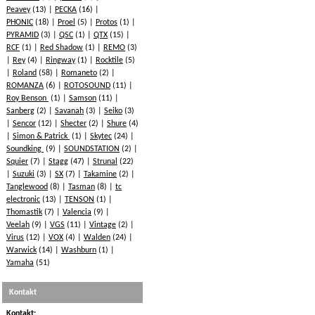
Peavey
(13)
PECKA
(16)
PHONIC
(18)
Proel
(5)
Protos
(1)
PYRAMID
(3)
QSC
(1)
QTX
(15)
RCF
(1)
Red Shadow
(1)
REMO
(3)
Rey
(4)
Ringway
(1)
Rocktile
(5)
Roland
(58)
Romaneto
(2)
ROMANZA
(6)
ROTOSOUND
(11)
Roy Benson
(1)
Samson
(11)
Sanberg
(2)
Savanah
(3)
Seiko
(3)
Sencor
(12)
Shecter
(2)
Shure
(4)
Simon & Patrick
(1)
Skytec
(24)
Soundking
(9)
SOUNDSTATION
(2)
Squier
(7)
Stagg
(47)
Strunal
(22)
Suzuki
(3)
SX
(7)
Takamine
(2)
Tanglewood
(8)
Tasman
(8)
tc
electronic
(13)
TENSON
(1)
Thomastik
(7)
Valencia
(9)
Veelah
(9)
VGS
(11)
Vintage
(2)
Virus
(12)
VOX
(4)
Walden
(24)
Warwick
(14)
Washburn
(1)
Yamaha
(51)
Kontakt
Kontakt: