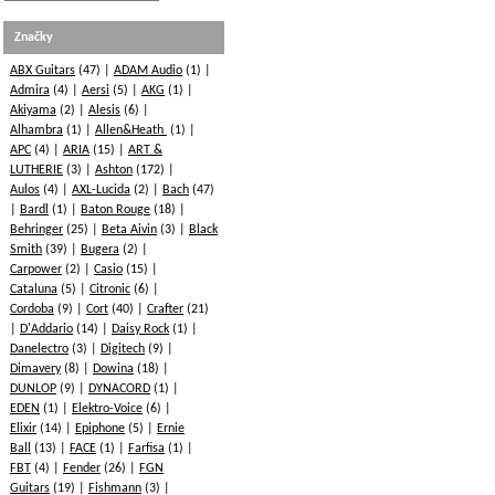
Značky
ABX Guitars
(47)
ADAM Audio
(1)
Admira
(4)
Aersi
(5)
AKG
(1)
Akiyama
(2)
Alesis
(6)
Alhambra
(1)
Allen&Heath
(1)
APC
(4)
ARIA
(15)
ART &
LUTHERIE
(3)
Ashton
(172)
Aulos
(4)
AXL-Lucida
(2)
Bach
(47)
Bardl
(1)
Baton Rouge
(18)
Behringer
(25)
Beta Aivin
(3)
Black
Smith
(39)
Bugera
(2)
Carpower
(2)
Casio
(15)
Cataluna
(5)
Citronic
(6)
Cordoba
(9)
Cort
(40)
Crafter
(21)
D'Addario
(14)
Daisy Rock
(1)
Danelectro
(3)
Digitech
(9)
Dimavery
(8)
Dowina
(18)
DUNLOP
(9)
DYNACORD
(1)
EDEN
(1)
Elektro-Voice
(6)
Elixir
(14)
Epiphone
(5)
Ernie
Ball
(13)
FACE
(1)
Farfisa
(1)
FBT
(4)
Fender
(26)
FGN
Guitars
(19)
Fishmann
(3)