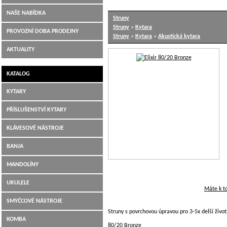
NAŠE NABÍDKA
Struny
Hudební nástroje Jiří Šimek Liberec
Struny
»
Kytara
PROVOZNÍ DOBA PRODEJNY
Struny
»
Kytara
»
Akustická kytara
AKTUALITY
KATALOG
KYTARY
PŘÍSLUŠENSTVÍ KYTARY
KLÁVESOVÉ NÁSTROJE
BANJA
MANDOLÍNY
UKULELE
Máte k t
SMYČCOVÉ NÁSTROJE
Struny s povrchovou úpravou pro 3-5x delší život
KOMBA
80/20 Bronze