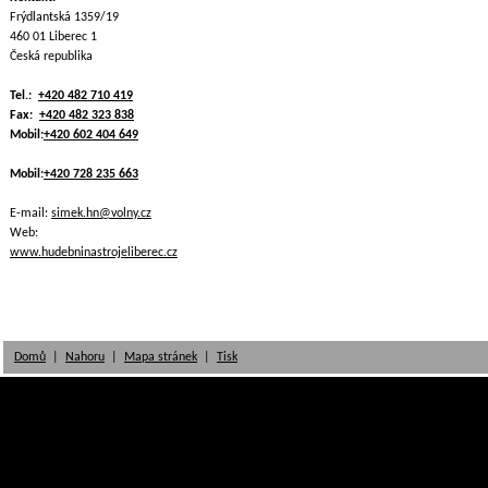
Frýdlantská 1359/19
460 01 Liberec 1
Česká republika
Tel.:
+420 482 710 419
Fax:
+420 482 323 838
Mobil:
+420 602 404 649
Mobil:
+420 728 235 663
E-mail:
simek.hn@volny.cz
Web:
www.hudebninastrojeliberec.cz
Domů
|
Nahoru
|
Mapa stránek
|
Tisk