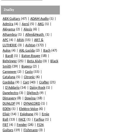
Značky
ABX Guitars
(47)
ADAM Audio
(1)
Admira
(4)
Aersi
(5)
AKG
(1)
Akiyama
(2)
Alesis
(6)
Alhambra
(1)
Allen&Heath
(1)
APC
(4)
ARIA
(15)
ART &
LUTHERIE
(3)
Ashton
(172)
Aulos
(4)
AXL-Lucida
(2)
Bach
(47)
Bardl
(1)
Baton Rouge
(18)
Behringer
(25)
Beta Aivin
(3)
Black
Smith
(39)
Bugera
(2)
Carpower
(2)
Casio
(15)
Cataluna
(5)
Citronic
(6)
Cordoba
(9)
Cort
(40)
Crafter
(21)
D'Addario
(14)
Daisy Rock
(1)
Danelectro
(3)
Digitech
(9)
Dimavery
(8)
Dowina
(18)
DUNLOP
(9)
DYNACORD
(1)
EDEN
(1)
Elektro-Voice
(6)
Elixir
(14)
Epiphone
(5)
Ernie
Ball
(13)
FACE
(1)
Farfisa
(1)
FBT
(4)
Fender
(26)
FGN
Guitars
(19)
Fishmann
(3)