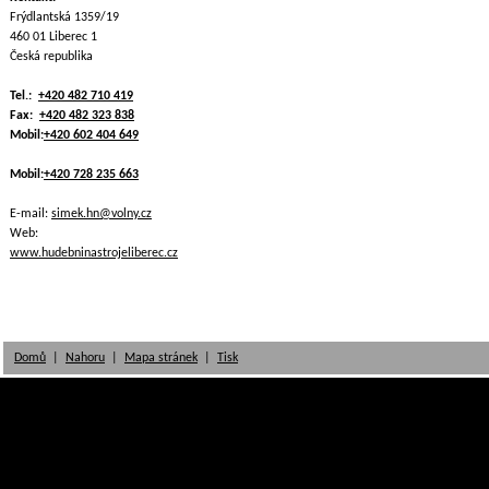
Frýdlantská 1359/19
460 01 Liberec 1
Česká republika
Tel.:
+420 482 710 419
Fax:
+420 482 323 838
Mobil:
+420 602 404 649
Mobil:
+420 728 235 663
E-mail:
simek.hn@volny.cz
Web:
www.hudebninastrojeliberec.cz
Domů
|
Nahoru
|
Mapa stránek
|
Tisk