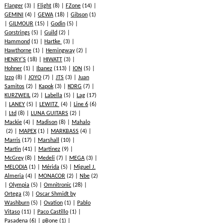
Flanger
(3)
Flight
(8)
FZone
(14)
GEMINI
(4)
GEWA
(18)
Gibson
(1)
GILMOUR
(15)
Godin
(5)
Gorstrings
(5)
Guild
(2)
Hammond
(1)
Hartke
(3)
Hawthorne
(1)
Hemingway
(2)
HENRY'S
(18)
HIWATT
(3)
Hohner
(1)
Ibanez
(113)
ION
(5)
Izzo
(8)
JOYO
(7)
JTS
(3)
Juan
Samitos
(2)
Kapok
(3)
KORG
(7)
KURZWEIL
(2)
Labella
(5)
Lag
(17)
LANEY
(5)
LEWITZ
(4)
Line 6
(6)
Ltd
(8)
LUNA GUITARS
(2)
Mackie
(4)
Madison
(8)
Mahalo
(2)
MAPEX
(1)
MARKBASS
(4)
Marris
(17)
Marshall
(10)
Martin
(41)
Martinez
(9)
McGrey
(8)
Medeli
(7)
MEGA
(3)
MELODIA
(1)
Mérida
(5)
Miguel J.
Almeria
(4)
MONACOR
(2)
Nbe
(2)
Olympia
(5)
Omnitronic
(28)
Ortega
(3)
Oscar Shmidt by
Washburn
(5)
Ovation
(1)
Pablo
Vitaso
(11)
Paco Castillo
(1)
Pasadena
(6)
pBone
(1)