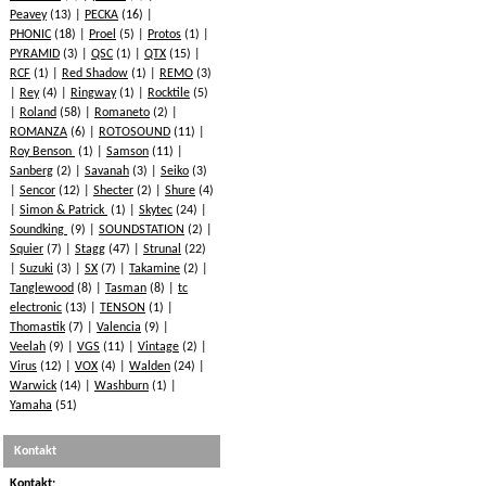
Peavey
(13)
PECKA
(16)
PHONIC
(18)
Proel
(5)
Protos
(1)
PYRAMID
(3)
QSC
(1)
QTX
(15)
RCF
(1)
Red Shadow
(1)
REMO
(3)
Rey
(4)
Ringway
(1)
Rocktile
(5)
Roland
(58)
Romaneto
(2)
ROMANZA
(6)
ROTOSOUND
(11)
Roy Benson
(1)
Samson
(11)
Sanberg
(2)
Savanah
(3)
Seiko
(3)
Sencor
(12)
Shecter
(2)
Shure
(4)
Simon & Patrick
(1)
Skytec
(24)
Soundking
(9)
SOUNDSTATION
(2)
Squier
(7)
Stagg
(47)
Strunal
(22)
Suzuki
(3)
SX
(7)
Takamine
(2)
Tanglewood
(8)
Tasman
(8)
tc
electronic
(13)
TENSON
(1)
Thomastik
(7)
Valencia
(9)
Veelah
(9)
VGS
(11)
Vintage
(2)
Virus
(12)
VOX
(4)
Walden
(24)
Warwick
(14)
Washburn
(1)
Yamaha
(51)
Kontakt
Kontakt: