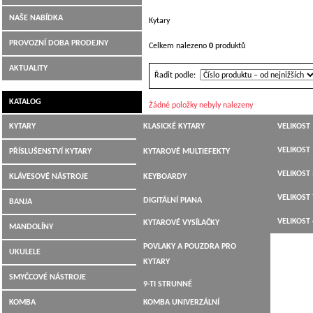
NAŠE NABÍDKA
Kytary
PROVOZNÍ DOBA PRODEJNY
Celkem nalezeno
0
produktů
AKTUALITY
Řadit podle:
KATALOG
Žádné položky nebyly nalezeny
KYTARY
KLASICKÉ KYTARY
VELIKOST 
JUMBO,
VELIKOST 
PŘÍSLUŠENSTVÍ KYTARY
KYTAROVÉ MULTIEFEKTY
DREADNOUGHT,WESTERN
VELIKOST 
LADIČKY
KLÁVESOVÉ NÁSTROJE
KEYBOARDY
ELEKTROAKUSTICKÉ
VELIKOST 
KYTAROVÉ KABELY
DIGITÁLNÍ PIANA
BANJA
ELEKTRICKÉ KYTARY
VELIKOST 
KYTAROVÉ VYSÍLAČKY
MANDOLÍNY
BASOVÉ KYTARY
POVLAKY A POUZDRA PRO
UKULELE
12-TI STRUNNÉ
KYTARY
SMYČCOVÉ NÁSTROJE
9-TI STRUNNÉ
KOMBA
KOMBA UNIVERZÁLNÍ
KYTARY PRO LEVÁKY