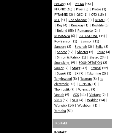
Peavey
(13)
PECKA
(16)
PHONIC
(18)
Proel
(5)
Protos
(1)
PYRAMID
(3)
QSC
(1)
QTX
(15)
RCF
(1)
Red Shadow
(1)
REMO
(3)
Rey
(4)
Ringway
(1)
Rocktile
(5)
Roland
(58)
Romaneto
(2)
ROMANZA
(6)
ROTOSOUND
(11)
Roy Benson
(1)
Samson
(11)
Sanberg
(2)
Savanah
(3)
Seiko
(3)
Sencor
(12)
Shecter
(2)
Shure
(4)
Simon & Patrick
(1)
Skytec
(24)
Soundking
(9)
SOUNDSTATION
(2)
Squier
(7)
Stagg
(47)
Strunal
(22)
Suzuki
(3)
SX
(7)
Takamine
(2)
Tanglewood
(8)
Tasman
(8)
tc
electronic
(13)
TENSON
(1)
Thomastik
(7)
Valencia
(9)
Veelah
(9)
VGS
(11)
Vintage
(2)
Virus
(12)
VOX
(4)
Walden
(24)
Warwick
(14)
Washburn
(1)
Yamaha
(51)
Kontakt
Kontakt: