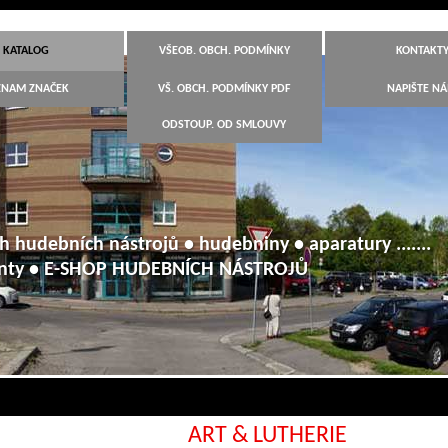
KATALOG
VŠEOB. OBCH. PODMÍNKY
KONTAKT
ZNAM ZNAČEK
VŠ. OBCH. PODMÍNKY PDF
NAPIŠTE N
ODSTOUP. OD SMLOUVY
h hudebních nástrojů • hudebniny • aparatury .......
anty • E-SHOP HUDEBNÍCH NÁSTROJŮ
ART & LUTHERIE