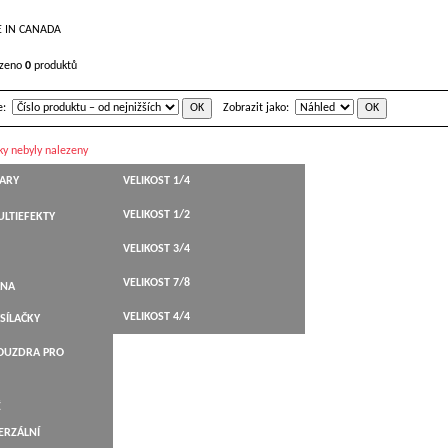
E IN CANADA
ezeno
0
produktů
e:
Zobrazit jako:
ky nebyly nalezeny
TARY
VELIKOST 1/4
VELIKOST 1/2
LTIEFEKTY
HT,WESTERN
VELIKOST 3/4
STICKÉ
VELIKOST 7/8
BELY
ANA
KYTARY
VELIKOST 4/4
SÍLAČKY
ARY
POUZDRA PRO
NÉ
É
ERZÁLNÍ
LEVÁKY