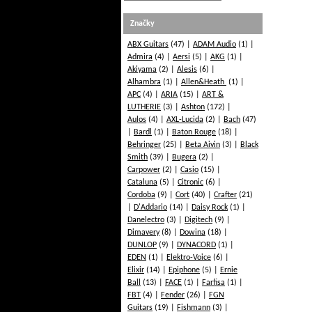
Značky
ABX Guitars
(47)
ADAM Audio
(1)
Admira
(4)
Aersi
(5)
AKG
(1)
Akiyama
(2)
Alesis
(6)
Alhambra
(1)
Allen&Heath
(1)
APC
(4)
ARIA
(15)
ART &
LUTHERIE
(3)
Ashton
(172)
Aulos
(4)
AXL-Lucida
(2)
Bach
(47)
Bardl
(1)
Baton Rouge
(18)
Behringer
(25)
Beta Aivin
(3)
Black
Smith
(39)
Bugera
(2)
Carpower
(2)
Casio
(15)
Cataluna
(5)
Citronic
(6)
Cordoba
(9)
Cort
(40)
Crafter
(21)
D'Addario
(14)
Daisy Rock
(1)
Danelectro
(3)
Digitech
(9)
Dimavery
(8)
Dowina
(18)
DUNLOP
(9)
DYNACORD
(1)
EDEN
(1)
Elektro-Voice
(6)
Elixir
(14)
Epiphone
(5)
Ernie
Ball
(13)
FACE
(1)
Farfisa
(1)
FBT
(4)
Fender
(26)
FGN
Guitars
(19)
Fishmann
(3)