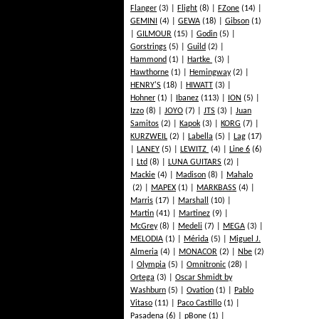
Flanger
(3)
Flight
(8)
FZone
(14)
GEMINI
(4)
GEWA
(18)
Gibson
(1)
GILMOUR
(15)
Godin
(5)
Gorstrings
(5)
Guild
(2)
Hammond
(1)
Hartke
(3)
Hawthorne
(1)
Hemingway
(2)
HENRY'S
(18)
HIWATT
(3)
Hohner
(1)
Ibanez
(113)
ION
(5)
Izzo
(8)
JOYO
(7)
JTS
(3)
Juan
Samitos
(2)
Kapok
(3)
KORG
(7)
KURZWEIL
(2)
Labella
(5)
Lag
(17)
LANEY
(5)
LEWITZ
(4)
Line 6
(6)
Ltd
(8)
LUNA GUITARS
(2)
Mackie
(4)
Madison
(8)
Mahalo
(2)
MAPEX
(1)
MARKBASS
(4)
Marris
(17)
Marshall
(10)
Martin
(41)
Martinez
(9)
McGrey
(8)
Medeli
(7)
MEGA
(3)
MELODIA
(1)
Mérida
(5)
Miguel J.
Almeria
(4)
MONACOR
(2)
Nbe
(2)
Olympia
(5)
Omnitronic
(28)
Ortega
(3)
Oscar Shmidt by
Washburn
(5)
Ovation
(1)
Pablo
Vitaso
(11)
Paco Castillo
(1)
Pasadena
(6)
pBone
(1)