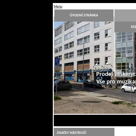
Menu
ÚVODNÍ STRÁNKA
SE
Prodej veškerýc
Vše pro muzik
1
2
3
4
5
6
7
8
9
10
ZNAČKY NÁSTROJŮ