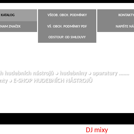
KATALOG
VŠEOB. OBCH. PODMÍNKY
KONTAKT
ZNAM ZNAČEK
VŠ. OBCH. PODMÍNKY PDF
NAPIŠTE N
ODSTOUP. OD SMLOUVY
h hudebních nástrojů • hudebniny • aparatury .......
anty • E-SHOP HUDEBNÍCH NÁSTROJŮ
DJ mixy