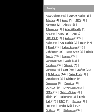
Značky
ABX Guitars
(47)
ADAM Audio
(1)
Admira
(4)
Aersi
(5)
AKG
(1)
Akiyama
(2)
Alesis
(6)
Alhambra
(1)
Allen&Heath
(1)
APC
(4)
ARIA
(15)
ART &
LUTHERIE
(3)
Ashton
(172)
Aulos
(4)
AXL-Lucida
(2)
Bach
(47)
Bardl
(1)
Baton Rouge
(18)
Behringer
(25)
Beta Aivin
(3)
Black
Smith
(39)
Bugera
(2)
Carpower
(2)
Casio
(15)
Cataluna
(5)
Citronic
(6)
Cordoba
(9)
Cort
(40)
Crafter
(21)
D'Addario
(14)
Daisy Rock
(1)
Danelectro
(3)
Digitech
(9)
Dimavery
(8)
Dowina
(18)
DUNLOP
(9)
DYNACORD
(1)
EDEN
(1)
Elektro-Voice
(6)
Elixir
(14)
Epiphone
(5)
Ernie
Ball
(13)
FACE
(1)
Farfisa
(1)
FBT
(4)
Fender
(26)
FGN
Guitars
(19)
Fishmann
(3)