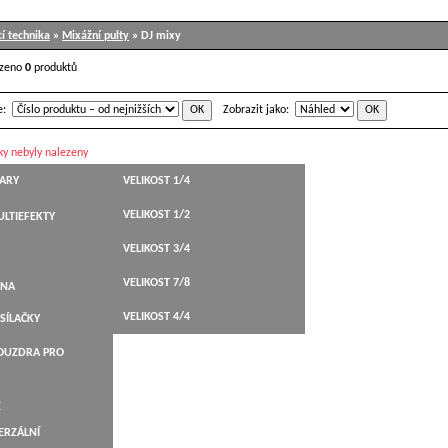
í technika
»
Mixážní pulty
» DJ mixy
ezeno
0
produktů
e:
Zobrazit jako:
ky nebyly nalezeny
TARY
VELIKOST 1/4
VELIKOST 1/2
LTIEFEKTY
HT,WESTERN
VELIKOST 3/4
STICKÉ
VELIKOST 7/8
BELY
ANA
KYTARY
VELIKOST 4/4
SÍLAČKY
ARY
POUZDRA PRO
NÉ
É
ERZÁLNÍ
LEVÁKY