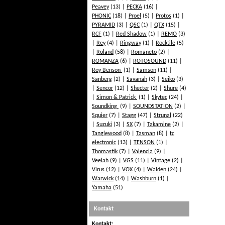
Peavey
(13)
PECKA
(16)
PHONIC
(18)
Proel
(5)
Protos
(1)
PYRAMID
(3)
QSC
(1)
QTX
(15)
RCF
(1)
Red Shadow
(1)
REMO
(3)
Rey
(4)
Ringway
(1)
Rocktile
(5)
Roland
(58)
Romaneto
(2)
ROMANZA
(6)
ROTOSOUND
(11)
Roy Benson
(1)
Samson
(11)
Sanberg
(2)
Savanah
(3)
Seiko
(3)
Sencor
(12)
Shecter
(2)
Shure
(4)
Simon & Patrick
(1)
Skytec
(24)
Soundking
(9)
SOUNDSTATION
(2)
Squier
(7)
Stagg
(47)
Strunal
(22)
Suzuki
(3)
SX
(7)
Takamine
(2)
Tanglewood
(8)
Tasman
(8)
tc
electronic
(13)
TENSON
(1)
Thomastik
(7)
Valencia
(9)
Veelah
(9)
VGS
(11)
Vintage
(2)
Virus
(12)
VOX
(4)
Walden
(24)
Warwick
(14)
Washburn
(1)
Yamaha
(51)
Kontakt
Kontakt: