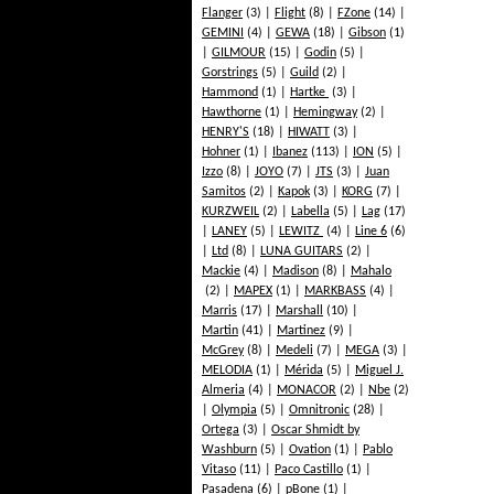
Flanger
(3)
Flight
(8)
FZone
(14)
GEMINI
(4)
GEWA
(18)
Gibson
(1)
GILMOUR
(15)
Godin
(5)
Gorstrings
(5)
Guild
(2)
Hammond
(1)
Hartke
(3)
Hawthorne
(1)
Hemingway
(2)
HENRY'S
(18)
HIWATT
(3)
Hohner
(1)
Ibanez
(113)
ION
(5)
Izzo
(8)
JOYO
(7)
JTS
(3)
Juan
Samitos
(2)
Kapok
(3)
KORG
(7)
KURZWEIL
(2)
Labella
(5)
Lag
(17)
LANEY
(5)
LEWITZ
(4)
Line 6
(6)
Ltd
(8)
LUNA GUITARS
(2)
Mackie
(4)
Madison
(8)
Mahalo
(2)
MAPEX
(1)
MARKBASS
(4)
Marris
(17)
Marshall
(10)
Martin
(41)
Martinez
(9)
McGrey
(8)
Medeli
(7)
MEGA
(3)
MELODIA
(1)
Mérida
(5)
Miguel J.
Almeria
(4)
MONACOR
(2)
Nbe
(2)
Olympia
(5)
Omnitronic
(28)
Ortega
(3)
Oscar Shmidt by
Washburn
(5)
Ovation
(1)
Pablo
Vitaso
(11)
Paco Castillo
(1)
Pasadena
(6)
pBone
(1)