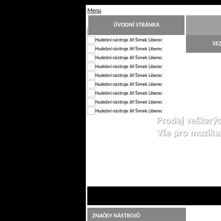
Menu
ÚVODNÍ STRÁNKA
SE
Prodej veškerýc
Vše pro muzik
1
2
3
4
5
6
7
8
9
10
ZNAČKY NÁSTROJŮ