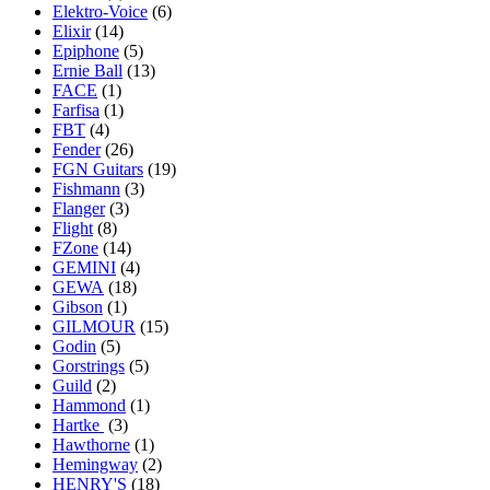
Elektro-Voice
(6)
Elixir
(14)
Epiphone
(5)
Ernie Ball
(13)
FACE
(1)
Farfisa
(1)
FBT
(4)
Fender
(26)
FGN Guitars
(19)
Fishmann
(3)
Flanger
(3)
Flight
(8)
FZone
(14)
GEMINI
(4)
GEWA
(18)
Gibson
(1)
GILMOUR
(15)
Godin
(5)
Gorstrings
(5)
Guild
(2)
Hammond
(1)
Hartke
(3)
Hawthorne
(1)
Hemingway
(2)
HENRY'S
(18)