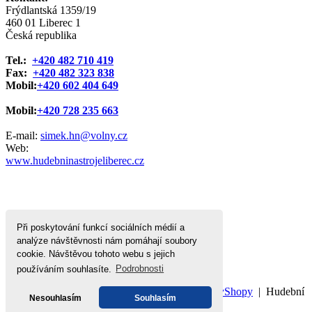
Frýdlantská 1359/19
460 01 Liberec 1
Česká republika
Tel.:
+420 482 710 419
Fax:
+420 482 323 838
Mobil:
+420 602 404 649
Mobil:
+420 728 235 663
E-mail:
simek.hn@volny.cz
Web:
www.hudebninastrojeliberec.cz
Při poskytování funkcí sociálních médií a
analýze návštěvnosti nám pomáhají soubory
cookie. Návštěvou tohoto webu s jejich
používáním souhlasíte.
Podrobnosti
Domů
|
Nahoru
|
Mapa stránek
|
Tisk
©
WebyShopy
| Hudební
Nesouhlasím
Souhlasím
nástroje Jiří Šimek Liberec