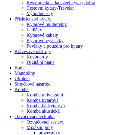
Resofonické a lap steel kytary,dobra
Cestovní kytary-Traveler
Výhodné sety
Příslušenství kytary
Kytarové multiefekty
Ladičky
Kytarové kabely
Kytarové vysílačky
Povlaky a pouzdra pro kytary
Klávesové nástroje
Keyboardy
Digitální piana
Banja
Mandolíny
Ukulele
Smyčcové nástroje
Komba
Komba univerzální
Komba kytarová
Komba baskytarová
Komba akustická
Ozvučovací technika
Ozvučovací sestavy
Mixážní pulty
powermixy