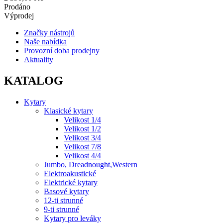
Prodáno
Výprodej
Značky nástrojů
Naše nabídka
Provozní doba prodejny
Aktuality
KATALOG
Kytary
Klasické kytary
Velikost 1/4
Velikost 1/2
Velikost 3/4
Velikost 7/8
Velikost 4/4
Jumbo, Dreadnought,Western
Elektroakustické
Elektrické kytary
Basové kytary
12-ti strunné
9-ti strunné
Kytary pro leváky