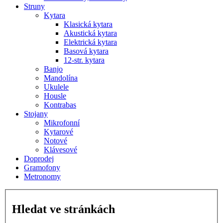
Struny
Kytara
Klasická kytara
Akustická kytara
Elektrická kytara
Basová kytara
12-str. kytara
Banjo
Mandolína
Ukulele
Housle
Kontrabas
Stojany
Mikrofonní
Kytarové
Notové
Klávesové
Doprodej
Gramofony
Metronomy
Hledat ve stránkách