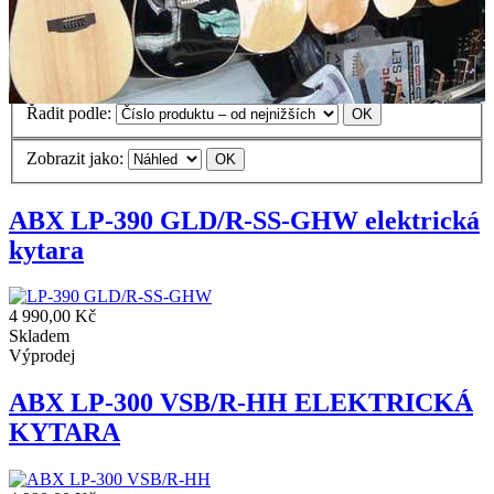
Godin
Guild
HENRY'S
Ibanez
MARKBASS
Madison
McGrey
Mérida
Ortega
Ovation
Pablo Vitaso
Rocktile
Tanglewood
Tasman
Vintage
Virus
Řadit podle:
Zobrazit jako:
ABX LP-390 GLD/R-SS-GHW elektrická
kytara
4 990,00 Kč
Skladem
Výprodej
ABX LP-300 VSB/R-HH ELEKTRICKÁ
KYTARA