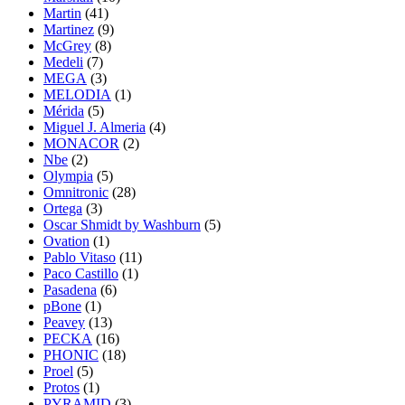
Martin
(41)
Martinez
(9)
McGrey
(8)
Medeli
(7)
MEGA
(3)
MELODIA
(1)
Mérida
(5)
Miguel J. Almeria
(4)
MONACOR
(2)
Nbe
(2)
Olympia
(5)
Omnitronic
(28)
Ortega
(3)
Oscar Shmidt by Washburn
(5)
Ovation
(1)
Pablo Vitaso
(11)
Paco Castillo
(1)
Pasadena
(6)
pBone
(1)
Peavey
(13)
PECKA
(16)
PHONIC
(18)
Proel
(5)
Protos
(1)
PYRAMID
(3)