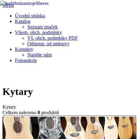
Menu
Úvodní stránka
Katalog
Seznam značek
Všeob. obch. podmínky
Vš. obch. podmínky PDF
Odstoup. od smlouvy
Kontakty
Napište nám
Fotogalerie
Prodej veškerých hudebních nástrojů • hudebniny • aparatury .......
Vše pro muzikanty • E-SHOP HUDEBNÍCH NÁSTROJŮ
Kytary
Kytary
Celkem nalezeno
8
produktů
Značky:
ABX Guitars
APC
ARIA
AXL-
Lucida
Aersi
Ashton
Bach
Cort
Dimavery
FGN Guitars
FZone
GEWA
GILMOUR