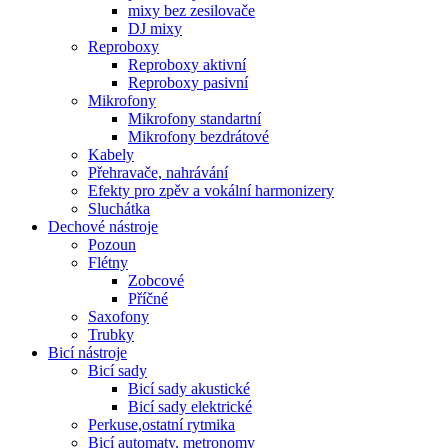
mixy bez zesilovače
DJ mixy
Reproboxy
Reproboxy aktivní
Reproboxy pasivní
Mikrofony
Mikrofony standartní
Mikrofony bezdrátové
Kabely
Přehravače, nahrávání
Efekty pro zpěv a vokální harmonizery
Sluchátka
Dechové nástroje
Pozoun
Flétny
Zobcové
Příčné
Saxofony
Trubky
Bicí nástroje
Bicí sady
Bicí sady akustické
Bicí sady elektrické
Perkuse,ostatní rytmika
Bicí automaty, metronomy