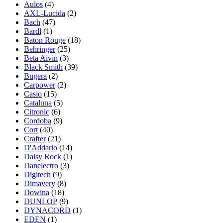
Aulos
(4)
AXL-Lucida
(2)
Bach
(47)
Bardl
(1)
Baton Rouge
(18)
Behringer
(25)
Beta Aivin
(3)
Black Smith
(39)
Bugera
(2)
Carpower
(2)
Casio
(15)
Cataluna
(5)
Citronic
(6)
Cordoba
(9)
Cort
(40)
Crafter
(21)
D'Addario
(14)
Daisy Rock
(1)
Danelectro
(3)
Digitech
(9)
Dimavery
(8)
Dowina
(18)
DUNLOP
(9)
DYNACORD
(1)
EDEN
(1)