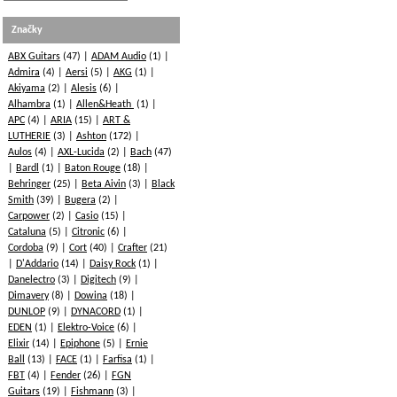
Značky
ABX Guitars
(47)
ADAM Audio
(1)
Admira
(4)
Aersi
(5)
AKG
(1)
Akiyama
(2)
Alesis
(6)
Alhambra
(1)
Allen&Heath
(1)
APC
(4)
ARIA
(15)
ART &
LUTHERIE
(3)
Ashton
(172)
Aulos
(4)
AXL-Lucida
(2)
Bach
(47)
Bardl
(1)
Baton Rouge
(18)
Behringer
(25)
Beta Aivin
(3)
Black
Smith
(39)
Bugera
(2)
Carpower
(2)
Casio
(15)
Cataluna
(5)
Citronic
(6)
Cordoba
(9)
Cort
(40)
Crafter
(21)
D'Addario
(14)
Daisy Rock
(1)
Danelectro
(3)
Digitech
(9)
Dimavery
(8)
Dowina
(18)
DUNLOP
(9)
DYNACORD
(1)
EDEN
(1)
Elektro-Voice
(6)
Elixir
(14)
Epiphone
(5)
Ernie
Ball
(13)
FACE
(1)
Farfisa
(1)
FBT
(4)
Fender
(26)
FGN
Guitars
(19)
Fishmann
(3)