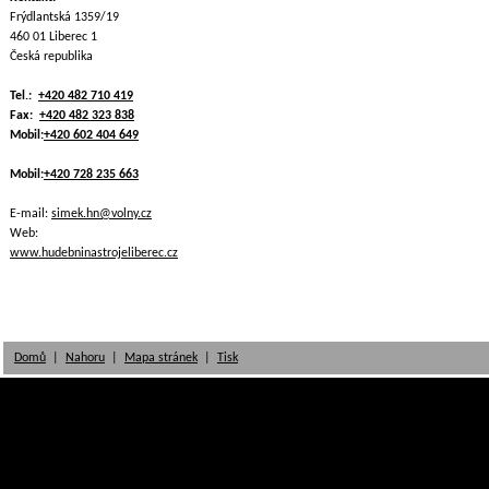
Frýdlantská 1359/19
460 01 Liberec 1
Česká republika
Tel.:
+420 482 710 419
Fax:
+420 482 323 838
Mobil:
+420 602 404 649
Mobil:
+420 728 235 663
E-mail:
simek.hn@volny.cz
Web:
www.hudebninastrojeliberec.cz
Domů
|
Nahoru
|
Mapa stránek
|
Tisk