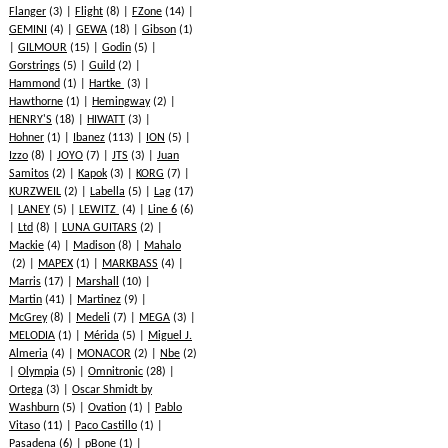
Flanger
(3)
Flight
(8)
FZone
(14)
GEMINI
(4)
GEWA
(18)
Gibson
(1)
GILMOUR
(15)
Godin
(5)
Gorstrings
(5)
Guild
(2)
Hammond
(1)
Hartke
(3)
Hawthorne
(1)
Hemingway
(2)
HENRY'S
(18)
HIWATT
(3)
Hohner
(1)
Ibanez
(113)
ION
(5)
Izzo
(8)
JOYO
(7)
JTS
(3)
Juan
Samitos
(2)
Kapok
(3)
KORG
(7)
KURZWEIL
(2)
Labella
(5)
Lag
(17)
LANEY
(5)
LEWITZ
(4)
Line 6
(6)
Ltd
(8)
LUNA GUITARS
(2)
Mackie
(4)
Madison
(8)
Mahalo
(2)
MAPEX
(1)
MARKBASS
(4)
Marris
(17)
Marshall
(10)
Martin
(41)
Martinez
(9)
McGrey
(8)
Medeli
(7)
MEGA
(3)
MELODIA
(1)
Mérida
(5)
Miguel J.
Almeria
(4)
MONACOR
(2)
Nbe
(2)
Olympia
(5)
Omnitronic
(28)
Ortega
(3)
Oscar Shmidt by
Washburn
(5)
Ovation
(1)
Pablo
Vitaso
(11)
Paco Castillo
(1)
Pasadena
(6)
pBone
(1)