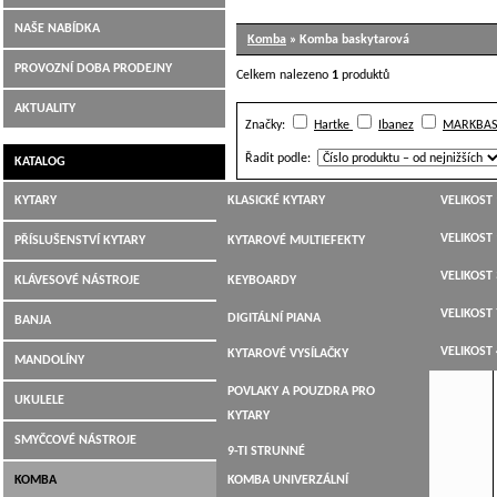
NAŠE NABÍDKA
Komba
» Komba baskytarová
PROVOZNÍ DOBA PRODEJNY
Celkem nalezeno
1
produktů
AKTUALITY
Značky:
Hartke
Ibanez
MARKBAS
Řadit podle:
KATALOG
KYTARY
KLASICKÉ KYTARY
VELIKOST 
SOUNDSATION Redspark 15 BASKYTAROVÉ
KOMBO
JUMBO,
VELIKOST 
PŘÍSLUŠENSTVÍ KYTARY
KYTAROVÉ MULTIEFEKTY
DREADNOUGHT,WESTERN
VELIKOST 
LADIČKY
KLÁVESOVÉ NÁSTROJE
KEYBOARDY
ELEKTROAKUSTICKÉ
VELIKOST 
KYTAROVÉ KABELY
DIGITÁLNÍ PIANA
BANJA
ELEKTRICKÉ KYTARY
VELIKOST 
KYTAROVÉ VYSÍLAČKY
MANDOLÍNY
BASOVÉ KYTARY
POVLAKY A POUZDRA PRO
UKULELE
12-TI STRUNNÉ
KYTARY
SMYČCOVÉ NÁSTROJE
9-TI STRUNNÉ
KOMBA
KOMBA UNIVERZÁLNÍ
KYTARY PRO LEVÁKY