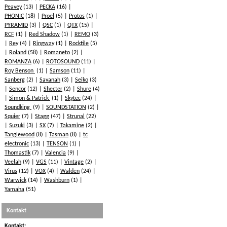
Peavey
(13)
PECKA
(16)
PHONIC
(18)
Proel
(5)
Protos
(1)
PYRAMID
(3)
QSC
(1)
QTX
(15)
RCF
(1)
Red Shadow
(1)
REMO
(3)
Rey
(4)
Ringway
(1)
Rocktile
(5)
Roland
(58)
Romaneto
(2)
ROMANZA
(6)
ROTOSOUND
(11)
Roy Benson
(1)
Samson
(11)
Sanberg
(2)
Savanah
(3)
Seiko
(3)
Sencor
(12)
Shecter
(2)
Shure
(4)
Simon & Patrick
(1)
Skytec
(24)
Soundking
(9)
SOUNDSTATION
(2)
Squier
(7)
Stagg
(47)
Strunal
(22)
Suzuki
(3)
SX
(7)
Takamine
(2)
Tanglewood
(8)
Tasman
(8)
tc
electronic
(13)
TENSON
(1)
Thomastik
(7)
Valencia
(9)
Veelah
(9)
VGS
(11)
Vintage
(2)
Virus
(12)
VOX
(4)
Walden
(24)
Warwick
(14)
Washburn
(1)
Yamaha
(51)
Kontakt
Kontakt: