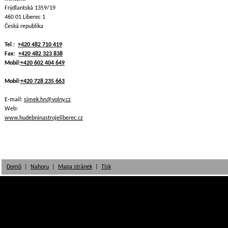
Frýdlantská 1359/19
460 01 Liberec 1
Česká republika
Tel.:
+420 482 710 419
Fax:
+420 482 323 838
Mobil:
+420 602 404 649
Mobil:
+420 728 235 663
E-mail:
simek.hn@volny.cz
Web:
www.hudebninastrojeliberec.cz
Domů
|
Nahoru
|
Mapa stránek
|
Tisk