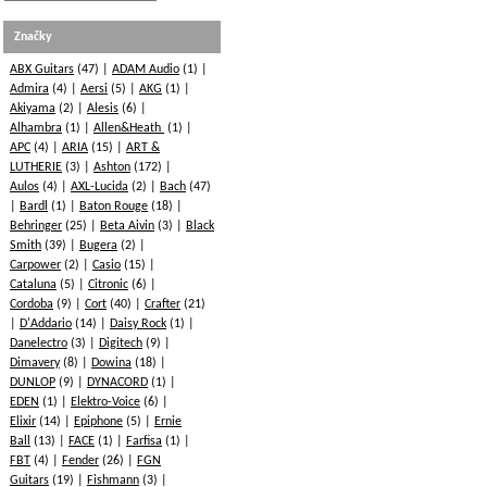
Značky
ABX Guitars
(47)
ADAM Audio
(1)
Admira
(4)
Aersi
(5)
AKG
(1)
Akiyama
(2)
Alesis
(6)
Alhambra
(1)
Allen&Heath
(1)
APC
(4)
ARIA
(15)
ART &
LUTHERIE
(3)
Ashton
(172)
Aulos
(4)
AXL-Lucida
(2)
Bach
(47)
Bardl
(1)
Baton Rouge
(18)
Behringer
(25)
Beta Aivin
(3)
Black
Smith
(39)
Bugera
(2)
Carpower
(2)
Casio
(15)
Cataluna
(5)
Citronic
(6)
Cordoba
(9)
Cort
(40)
Crafter
(21)
D'Addario
(14)
Daisy Rock
(1)
Danelectro
(3)
Digitech
(9)
Dimavery
(8)
Dowina
(18)
DUNLOP
(9)
DYNACORD
(1)
EDEN
(1)
Elektro-Voice
(6)
Elixir
(14)
Epiphone
(5)
Ernie
Ball
(13)
FACE
(1)
Farfisa
(1)
FBT
(4)
Fender
(26)
FGN
Guitars
(19)
Fishmann
(3)