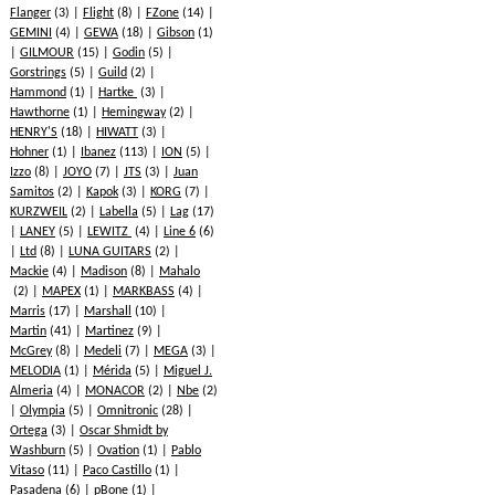
Flanger
(3)
Flight
(8)
FZone
(14)
GEMINI
(4)
GEWA
(18)
Gibson
(1)
GILMOUR
(15)
Godin
(5)
Gorstrings
(5)
Guild
(2)
Hammond
(1)
Hartke
(3)
Hawthorne
(1)
Hemingway
(2)
HENRY'S
(18)
HIWATT
(3)
Hohner
(1)
Ibanez
(113)
ION
(5)
Izzo
(8)
JOYO
(7)
JTS
(3)
Juan
Samitos
(2)
Kapok
(3)
KORG
(7)
KURZWEIL
(2)
Labella
(5)
Lag
(17)
LANEY
(5)
LEWITZ
(4)
Line 6
(6)
Ltd
(8)
LUNA GUITARS
(2)
Mackie
(4)
Madison
(8)
Mahalo
(2)
MAPEX
(1)
MARKBASS
(4)
Marris
(17)
Marshall
(10)
Martin
(41)
Martinez
(9)
McGrey
(8)
Medeli
(7)
MEGA
(3)
MELODIA
(1)
Mérida
(5)
Miguel J.
Almeria
(4)
MONACOR
(2)
Nbe
(2)
Olympia
(5)
Omnitronic
(28)
Ortega
(3)
Oscar Shmidt by
Washburn
(5)
Ovation
(1)
Pablo
Vitaso
(11)
Paco Castillo
(1)
Pasadena
(6)
pBone
(1)