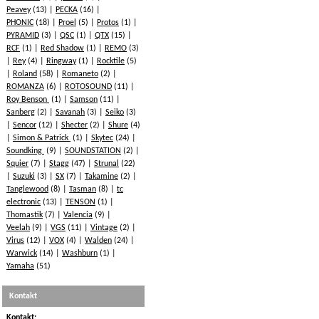
Peavey
(13)
PECKA
(16)
PHONIC
(18)
Proel
(5)
Protos
(1)
PYRAMID
(3)
QSC
(1)
QTX
(15)
RCF
(1)
Red Shadow
(1)
REMO
(3)
Rey
(4)
Ringway
(1)
Rocktile
(5)
Roland
(58)
Romaneto
(2)
ROMANZA
(6)
ROTOSOUND
(11)
Roy Benson
(1)
Samson
(11)
Sanberg
(2)
Savanah
(3)
Seiko
(3)
Sencor
(12)
Shecter
(2)
Shure
(4)
Simon & Patrick
(1)
Skytec
(24)
Soundking
(9)
SOUNDSTATION
(2)
Squier
(7)
Stagg
(47)
Strunal
(22)
Suzuki
(3)
SX
(7)
Takamine
(2)
Tanglewood
(8)
Tasman
(8)
tc
electronic
(13)
TENSON
(1)
Thomastik
(7)
Valencia
(9)
Veelah
(9)
VGS
(11)
Vintage
(2)
Virus
(12)
VOX
(4)
Walden
(24)
Warwick
(14)
Washburn
(1)
Yamaha
(51)
Kontakt
Kontakt: