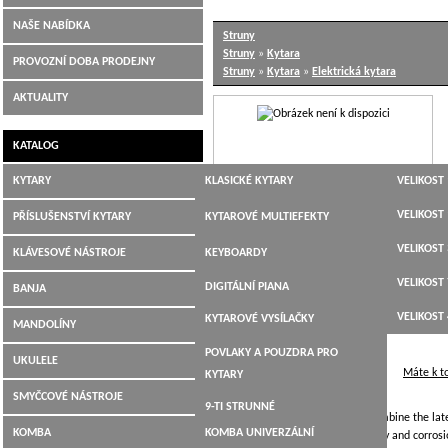
NAŠE NABÍDKA
Struny
Struny
»
Kytara
PROVOZNÍ DOBA PRODEJNY
Struny
»
Kytara
»
Elektrická kytara
AKTUALITY
KATALOG
KYTARY
KLASICKÉ KYTARY
VELIKOST 
JUMBO,
VELIKOST 
PŘÍSLUŠENSTVÍ KYTARY
KYTAROVÉ MULTIEFEKTY
DREADNOUGHT,WESTERN
VELIKOST 
LADIČKY
KLÁVESOVÉ NÁSTROJE
KEYBOARDY
ELEKTROAKUSTICKÉ
VELIKOST 
KYTAROVÉ KABELY
DIGITÁLNÍ PIANA
BANJA
ELEKTRICKÉ KYTARY
VELIKOST 
KYTAROVÉ VYSÍLAČKY
MANDOLÍNY
BASOVÉ KYTARY
POVLAKY A POUZDRA PRO
UKULELE
12-TI STRUNNÉ
Máte k t
KYTARY
SMYČCOVÉ NÁSTROJE
9-TI STRUNNÉ
Ernie Ball Coated Slinky Strings combine the la
KOMBA
KOMBA UNIVERZÁLNÍ
layer of enamel that prevents decay and corrosio
KYTARY PRO LEVÁKY