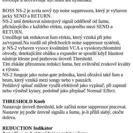
BOSS NS-2 je zcela nový typ noise suppressoru, který je vybaven
jacky SEND a RETURN.
NS-2 umí detekovat nástrojový signál odděleně od šumu,
přicházejícího z každého efektu, zapojeného mezi SEND a
RETURN.
Umožňuje tak redukovat šum efektu, který vzniká při jeho
za/vypnutí.Na rozdíl od předchozích noise suppressor systémů,
je NS-2 vybaven vysoce kvalitními VCA a vysokorychlostními
obvody, detekujícími obálku a expander se spouští když hlasitost
nástroje klesne pod prahovou úroveň Threshold.
Tím získáte přirozenou redukci šumu, bez ovlivnění zvukové kvality
a výrazu.
NS-2 funguje jako noise-gate jednotka, která ořezává také šum a
brum, který vzniká mezi songy nebo v pauzách.
Pedálový spínač můžete využít efektivně jako vypínač, při zapnutí
nebo výměně kytary, podobně jako přepínač Normal/ Effect.
THRESHOLD Knob
Nastavuje úroveň threshold, kde začíná noise suppressor pracovat.
Nastavte jej podle úrovně signálu a šumu, je-li příliš slabý, otočte
2
doleva.
5
8
REDUCTION
Indikátor