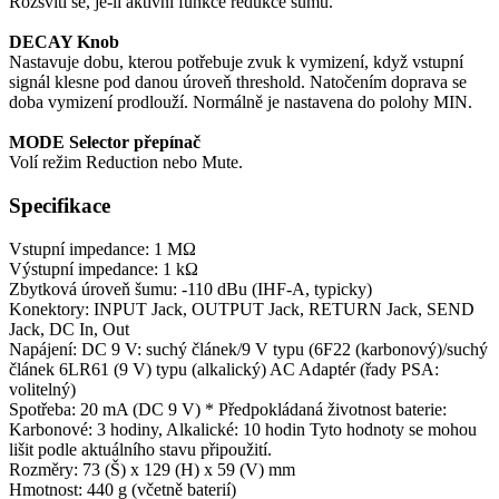
Rozsvítí se, je-li aktivní funkce redukce šumu.
DECAY Knob
Nastavuje dobu, kterou potřebuje zvuk k vymizení, když vstupní
signál klesne pod danou úroveň threshold. Natočením doprava se
doba vymizení prodlouží. Normálně je nastavena do polohy MIN.
MODE Selector
přepínač
Volí režim Reduction nebo Mute.
Specifikace
Vstupní impedance: 1 MΩ
Výstupní impedance: 1 kΩ
Zbytková úroveň šumu: -110 dBu (IHF-A, typicky)
Konektory: INPUT Jack, OUTPUT Jack, RETURN Jack, SEND
Jack, DC In, Out
Napájení: DC 9 V: suchý článek/9 V typu (6F22 (karbonový)/suchý
článek 6LR61 (9 V) typu (alkalický) AC Adaptér (řady PSA:
volitelný)
Spotřeba: 20 mA (DC 9 V) * Předpokládaná životnost baterie:
Karbonové: 3 hodiny, Alkalické: 10 hodin Tyto hodnoty se mohou
lišit podle aktuálního stavu připoužití.
Rozměry: 73 (Š) x 129 (H) x 59 (V) mm
Hmotnost: 440 g (včetně baterií)