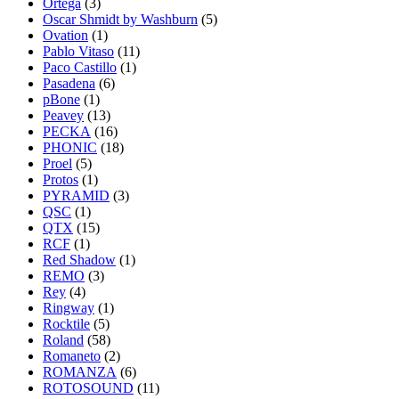
Ortega
(3)
Oscar Shmidt by Washburn
(5)
Ovation
(1)
Pablo Vitaso
(11)
Paco Castillo
(1)
Pasadena
(6)
pBone
(1)
Peavey
(13)
PECKA
(16)
PHONIC
(18)
Proel
(5)
Protos
(1)
PYRAMID
(3)
QSC
(1)
QTX
(15)
RCF
(1)
Red Shadow
(1)
REMO
(3)
Rey
(4)
Ringway
(1)
Rocktile
(5)
Roland
(58)
Romaneto
(2)
ROMANZA
(6)
ROTOSOUND
(11)