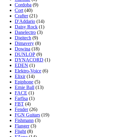
Cordoba
(9)
Cort
(40)
Crafter
(21)
D'Addario
(14)
Daisy Rock
(1)
Danelectro
(3)
Digitech
(9)
Dimavery
(8)
Dowina
(18)
DUNLOP
(9)
DYNACORD
(1)
EDEN
(1)
Elektro-Voice
(6)
Elixir
(14)
Epiphone
(5)
Ernie Ball
(13)
FACE
(1)
Farfisa
(1)
FBT
(4)
Fender
(26)
FGN Guitars
(19)
Fishmann
(3)
Flanger
(3)
Flight
(8)
FZone
(14)