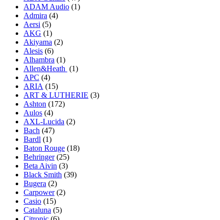
ADAM Audio
(1)
Admira
(4)
Aersi
(5)
AKG
(1)
Akiyama
(2)
Alesis
(6)
Alhambra
(1)
Allen&Heath
(1)
APC
(4)
ARIA
(15)
ART & LUTHERIE
(3)
Ashton
(172)
Aulos
(4)
AXL-Lucida
(2)
Bach
(47)
Bardl
(1)
Baton Rouge
(18)
Behringer
(25)
Beta Aivin
(3)
Black Smith
(39)
Bugera
(2)
Carpower
(2)
Casio
(15)
Cataluna
(5)
Citronic
(6)