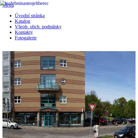
Menu
Úvodní stránka
Katalog
Všeob. obch. podmínky
Kontakty
Fotogalerie
Prodej veškerých hudebních nástrojů • hudebniny • aparatury .......
Vše pro muzikanty • E-SHOP HUDEBNÍCH NÁSTROJŮ
Roland Boss NS-2 NOISE
SUPPRESSOR
Eliminuje nežádoucí šumy a hučení
Příslušenství kytary
2 400,00 Kč
Číslo produktu: