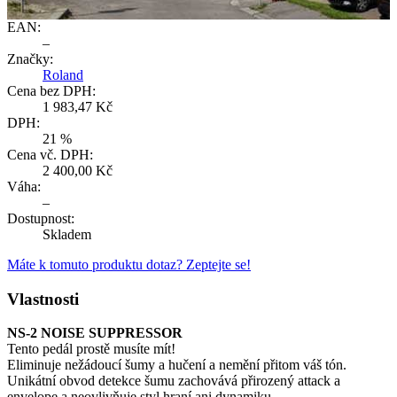
1007
EAN:
–
Značky:
Roland
Cena bez DPH:
1 983,47 Kč
DPH:
21 %
Cena vč. DPH:
2 400,00 Kč
Váha:
–
Dostupnost:
Skladem
Máte k tomuto produktu dotaz? Zeptejte se!
Vlastnosti
NS-2 NOISE SUPPRESSOR
Tento pedál prostě musíte mít!
Eliminuje nežádoucí šumy a hučení a nemění přitom váš tón.
Unikátní obvod detekce šumu zachovává přirozený attack a
envelope a neovlivňuje styl hraní ani dynamiku.