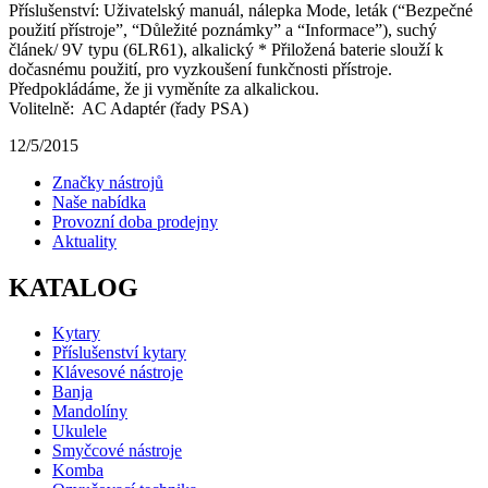
Příslušenství: Uživatelský manuál, nálepka Mode, leták (“Bezpečné
použití přístroje”, “Důležité poznámky” a “Informace”), suchý
článek/ 9V typu (6LR61), alkalický * Přiložená baterie slouží k
dočasnému použití, pro vyzkoušení funkčnosti přístroje.
Předpokládáme, že ji vyměníte za alkalickou.
Volitelně: AC Adaptér (řady PSA)
12/5/2015
Značky nástrojů
Naše nabídka
Provozní doba prodejny
Aktuality
KATALOG
Kytary
Příslušenství kytary
Klávesové nástroje
Banja
Mandolíny
Ukulele
Smyčcové nástroje
Komba