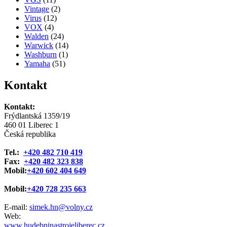
Vintage
(2)
Virus
(12)
VOX
(4)
Walden
(24)
Warwick
(14)
Washburn
(1)
Yamaha
(51)
Kontakt
Kontakt:
Frýdlantská 1359/19
460 01 Liberec 1
Česká republika
Tel.:
+420 482 710 419
Fax:
+420 482 323 838
Mobil:
+420 602 404 649
Mobil:
+420 728 235 663
E-mail:
simek.hn@volny.cz
Web:
www.hudebninastrojeliberec.cz