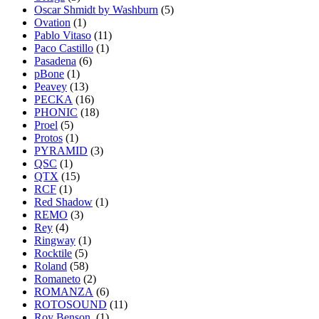
Oscar Shmidt by Washburn
(5)
Ovation
(1)
Pablo Vitaso
(11)
Paco Castillo
(1)
Pasadena
(6)
pBone
(1)
Peavey
(13)
PECKA
(16)
PHONIC
(18)
Proel
(5)
Protos
(1)
PYRAMID
(3)
QSC
(1)
QTX
(15)
RCF
(1)
Red Shadow
(1)
REMO
(3)
Rey
(4)
Ringway
(1)
Rocktile
(5)
Roland
(58)
Romaneto
(2)
ROMANZA
(6)
ROTOSOUND
(11)
Roy Benson
(1)