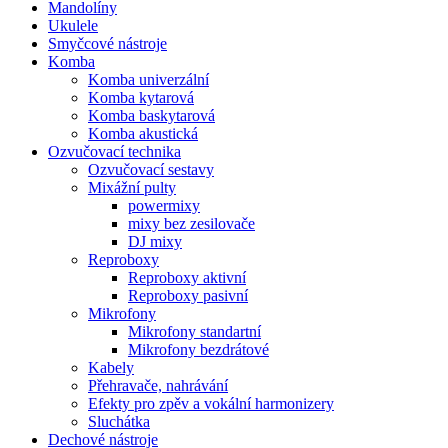
Mandolíny
Ukulele
Smyčcové nástroje
Komba
Komba univerzální
Komba kytarová
Komba baskytarová
Komba akustická
Ozvučovací technika
Ozvučovací sestavy
Mixážní pulty
powermixy
mixy bez zesilovače
DJ mixy
Reproboxy
Reproboxy aktivní
Reproboxy pasivní
Mikrofony
Mikrofony standartní
Mikrofony bezdrátové
Kabely
Přehravače, nahrávání
Efekty pro zpěv a vokální harmonizery
Sluchátka
Dechové nástroje