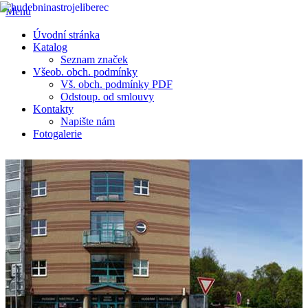
Menu
Úvodní stránka
Katalog
Seznam značek
Všeob. obch. podmínky
Vš. obch. podmínky PDF
Odstoup. od smlouvy
Kontakty
Napište nám
Fotogalerie
Prodej veškerých hudebních nástrojů • hudebniny • aparatury .......
Vše pro muzikanty • E-SHOP HUDEBNÍCH NÁSTROJŮ
Ashton UKE 400SMH ukulele
Koncertní sopránové ukulele
Ukulele
2 590,00 Kč
1 990,00 Kč