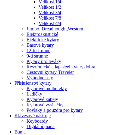
Velikost 1/4
Velikost 1/2
Velikost 3/4
Velikost 7/8
Velikost 4/4
Jumbo, Dreadnought,Western
Elektroakustické
Elektrické kytary
Basové kytary
12-ti strunné
9-ti strunné
Kytary pro leváky
Resofonické a lap steel kytary,dobra
Cestovní kytary-Traveler
Výhodné sety
Příslušenství kytary
Kytarové multiefekty
Ladičky
Kytarové kabely
Kytarové vysílačky
Povlaky a pouzdra pro kytary
Klávesové nástroje
Keyboardy
Digitální piana
Banja