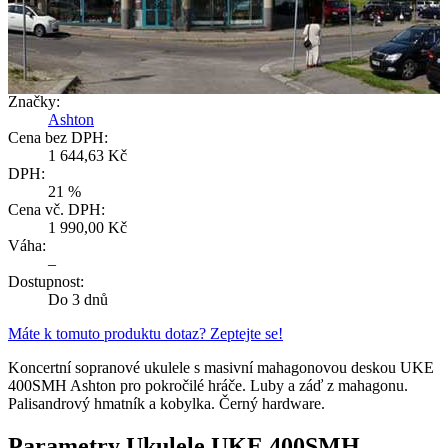
Číslo produktu:
839
EAN:
–
Značky:
Ashton
Cena bez DPH:
1 644,63 Kč
DPH:
21 %
Cena vč. DPH:
1 990,00 Kč
Váha:
–
Dostupnost:
Do 3 dnů
Máte k tomuto produktu dotaz? Zeptejte se!
Koncertní sopranové ukulele s masivní mahagonovou deskou UKE
400SMH Ashton pro pokročilé hráče. Luby a záď z mahagonu.
Palisandrový hmatník a kobylka. Černý hardware.
Parametry Ukulele UKE 400SMH