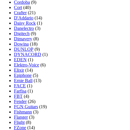
Cordoba
(9)
Cort
(40)
Crafter
(21)
D'Addario
(14)
Daisy Rock
(1)
Danelectro
(3)
Digitech
(9)
Dimavery
(8)
Dowina
(18)
DUNLOP
(9)
DYNACORD
(1)
EDEN
(1)
Elektro-Voice
(6)
Elixir
(14)
Epiphone
(5)
Ernie Ball
(13)
FACE
(1)
Farfisa
(1)
FBT
(4)
Fender
(26)
FGN Guitars
(19)
Fishmann
(3)
Flanger
(3)
Flight
(8)
FZone
(14)