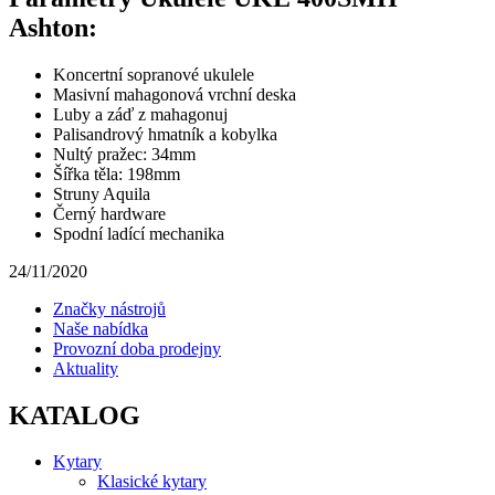
Ashton:
Koncertní sopranové ukulele
Masivní mahagonová vrchní deska
Luby a záď z mahagonuj
Palisandrový hmatník a kobylka
Nultý pražec: 34mm
Šířka těla: 198mm
Struny Aquila
Černý hardware
Spodní ladící mechanika
24/11/2020
Značky nástrojů
Naše nabídka
Provozní doba prodejny
Aktuality
KATALOG
Kytary
Klasické kytary