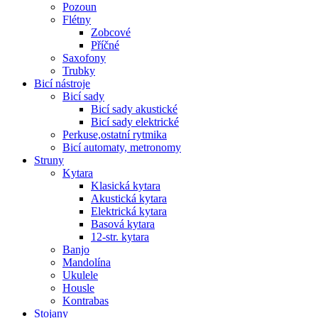
Pozoun
Flétny
Zobcové
Příčné
Saxofony
Trubky
Bicí nástroje
Bicí sady
Bicí sady akustické
Bicí sady elektrické
Perkuse,ostatní rytmika
Bicí automaty, metronomy
Struny
Kytara
Klasická kytara
Akustická kytara
Elektrická kytara
Basová kytara
12-str. kytara
Banjo
Mandolína
Ukulele
Housle
Kontrabas
Stojany