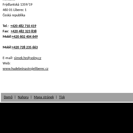
Frýdlantská 1359/19
460 01 Liberec 1
Česká republika
Tel.:
+420 482 710 419
Fax:
+420 482 323 838
Mobil:
+420 602 404 649
Mobil:
+420 728 235 663
E-mail:
simek.hn@volny.cz
Web:
www.hudebninastrojeliberec.cz
Domů
|
Nahoru
|
Mapa stránek
|
Tisk