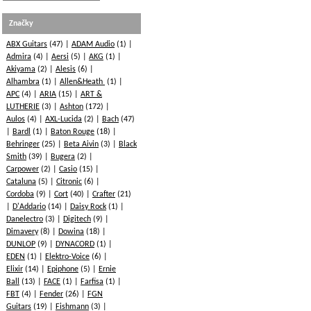
Značky
ABX Guitars
(47)
ADAM Audio
(1)
Admira
(4)
Aersi
(5)
AKG
(1)
Akiyama
(2)
Alesis
(6)
Alhambra
(1)
Allen&Heath
(1)
APC
(4)
ARIA
(15)
ART &
LUTHERIE
(3)
Ashton
(172)
Aulos
(4)
AXL-Lucida
(2)
Bach
(47)
Bardl
(1)
Baton Rouge
(18)
Behringer
(25)
Beta Aivin
(3)
Black
Smith
(39)
Bugera
(2)
Carpower
(2)
Casio
(15)
Cataluna
(5)
Citronic
(6)
Cordoba
(9)
Cort
(40)
Crafter
(21)
D'Addario
(14)
Daisy Rock
(1)
Danelectro
(3)
Digitech
(9)
Dimavery
(8)
Dowina
(18)
DUNLOP
(9)
DYNACORD
(1)
EDEN
(1)
Elektro-Voice
(6)
Elixir
(14)
Epiphone
(5)
Ernie
Ball
(13)
FACE
(1)
Farfisa
(1)
FBT
(4)
Fender
(26)
FGN
Guitars
(19)
Fishmann
(3)