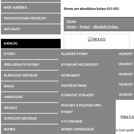
NAŠE NABÍDKA
Struny pro akustickou kytaru 011-052
PROVOZNÍ DOBA PRODEJNY
Struny
Struny
»
Kytara
»
Akustická kytara
AKTUALITY
KATALOG
KYTARY
KLASICKÉ KYTARY
VELIKOST 
JUMBO,
VELIKOST 
PŘÍSLUŠENSTVÍ KYTARY
KYTAROVÉ MULTIEFEKTY
DREADNOUGHT,WESTERN
VELIKOST 
LADIČKY
KLÁVESOVÉ NÁSTROJE
KEYBOARDY
ELEKTROAKUSTICKÉ
VELIKOST 
KYTAROVÉ KABELY
DIGITÁLNÍ PIANA
BANJA
ELEKTRICKÉ KYTARY
VELIKOST 
KYTAROVÉ VYSÍLAČKY
MANDOLÍNY
BASOVÉ KYTARY
POVLAKY A POUZDRA PRO
UKULELE
12-TI STRUNNÉ
KYTARY
Máte k t
SMYČCOVÉ NÁSTROJE
9-TI STRUNNÉ
KOMBA
KOMBA UNIVERZÁLNÍ
Struny pro akustickou kytaru, Flexible Core-pružné
KYTARY PRO LEVÁKY