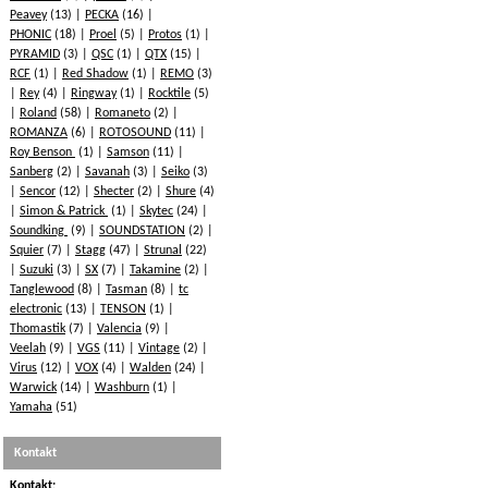
Peavey
(13)
PECKA
(16)
PHONIC
(18)
Proel
(5)
Protos
(1)
PYRAMID
(3)
QSC
(1)
QTX
(15)
RCF
(1)
Red Shadow
(1)
REMO
(3)
Rey
(4)
Ringway
(1)
Rocktile
(5)
Roland
(58)
Romaneto
(2)
ROMANZA
(6)
ROTOSOUND
(11)
Roy Benson
(1)
Samson
(11)
Sanberg
(2)
Savanah
(3)
Seiko
(3)
Sencor
(12)
Shecter
(2)
Shure
(4)
Simon & Patrick
(1)
Skytec
(24)
Soundking
(9)
SOUNDSTATION
(2)
Squier
(7)
Stagg
(47)
Strunal
(22)
Suzuki
(3)
SX
(7)
Takamine
(2)
Tanglewood
(8)
Tasman
(8)
tc
electronic
(13)
TENSON
(1)
Thomastik
(7)
Valencia
(9)
Veelah
(9)
VGS
(11)
Vintage
(2)
Virus
(12)
VOX
(4)
Walden
(24)
Warwick
(14)
Washburn
(1)
Yamaha
(51)
Kontakt
Kontakt: