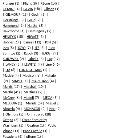
Flanger
(3)
Flight
(8)
FZone
(14)
GEMINI
(4)
GEWA
(18)
Gibson
(1)
GILMOUR
(15)
Godin
(5)
Gorstrings
(5)
Guild
(2)
Hammond
(1)
Hartke
(3)
Hawthorne
(1)
Hemingway
(2)
HENRY'S
(18)
HIWATT
(3)
Hohner
(1)
Ibanez
(113)
ION
(5)
Izzo
(8)
JOYO
(7)
JTS
(3)
Juan
Samitos
(2)
Kapok
(3)
KORG
(7)
KURZWEIL
(2)
Labella
(5)
Lag
(17)
LANEY
(5)
LEWITZ
(4)
Line 6
(6)
Ltd
(8)
LUNA GUITARS
(2)
Mackie
(4)
Madison
(8)
Mahalo
(2)
MAPEX
(1)
MARKBASS
(4)
Marris
(17)
Marshall
(10)
Martin
(41)
Martinez
(9)
McGrey
(8)
Medeli
(7)
MEGA
(3)
MELODIA
(1)
Mérida
(5)
Miguel J.
Almeria
(4)
MONACOR
(2)
Nbe
(2)
Olympia
(5)
Omnitronic
(28)
Ortega
(3)
Oscar Shmidt by
Washburn
(5)
Ovation
(1)
Pablo
Vitaso
(11)
Paco Castillo
(1)
Pasadena
(6)
pBone
(1)