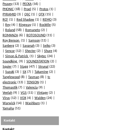
Peavey
(13)
PECKA
(16)
PHONIC
(18)
Proel
(5)
Protos
(1)
PYRAMID
(3)
QSC
(1)
QTX
(15)
RCF
(1)
Red Shadow
(1)
REMO
(3)
Rey
(4)
Ringway
(1)
Rocktile
(5)
Roland
(58)
Romaneto
(2)
ROMANZA
(6)
ROTOSOUND
(11)
Roy Benson
(1)
Samson
(11)
Sanberg
(2)
Savanah
(3)
Seiko
(3)
Sencor
(12)
Shecter
(2)
Shure
(4)
Simon & Patrick
(1)
Skytec
(24)
Soundking
(9)
SOUNDSTATION
(2)
Squier
(7)
Stagg
(47)
Strunal
(22)
Suzuki
(3)
SX
(7)
Takamine
(2)
Tanglewood
(8)
Tasman
(8)
tc
electronic
(13)
TENSON
(1)
Thomastik
(7)
Valencia
(9)
Veelah
(9)
VGS
(11)
Vintage
(2)
Virus
(12)
VOX
(4)
Walden
(24)
Warwick
(14)
Washburn
(1)
Yamaha
(51)
Kontakt
Kontakt: