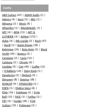
Značky
ABX Guitars
(47)
ADAM Audio
(1)
Admira
(4)
Aersi
(5)
AKG
(1)
Akiyama
(2)
Alesis
(6)
Alhambra
(1)
Allen&Heath
(1)
APC
(4)
ARIA
(15)
ART &
LUTHERIE
(3)
Ashton
(172)
Aulos
(4)
AXL-Lucida
(2)
Bach
(47)
Bardl
(1)
Baton Rouge
(18)
Behringer
(25)
Beta Aivin
(3)
Black
Smith
(39)
Bugera
(2)
Carpower
(2)
Casio
(15)
Cataluna
(5)
Citronic
(6)
Cordoba
(9)
Cort
(40)
Crafter
(21)
D'Addario
(14)
Daisy Rock
(1)
Danelectro
(3)
Digitech
(9)
Dimavery
(8)
Dowina
(18)
DUNLOP
(9)
DYNACORD
(1)
EDEN
(1)
Elektro-Voice
(6)
Elixir
(14)
Epiphone
(5)
Ernie
Ball
(13)
FACE
(1)
Farfisa
(1)
FBT
(4)
Fender
(26)
FGN
Guitars
(19)
Fishmann
(3)