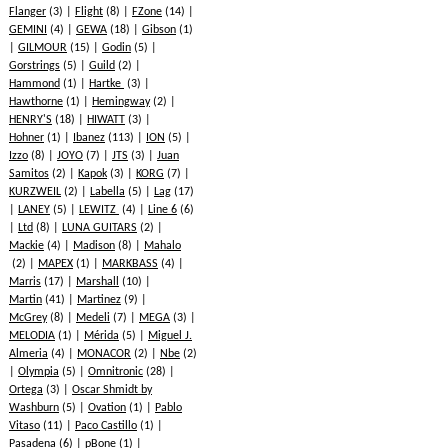
Flanger
(3)
Flight
(8)
FZone
(14)
GEMINI
(4)
GEWA
(18)
Gibson
(1)
GILMOUR
(15)
Godin
(5)
Gorstrings
(5)
Guild
(2)
Hammond
(1)
Hartke
(3)
Hawthorne
(1)
Hemingway
(2)
HENRY'S
(18)
HIWATT
(3)
Hohner
(1)
Ibanez
(113)
ION
(5)
Izzo
(8)
JOYO
(7)
JTS
(3)
Juan
Samitos
(2)
Kapok
(3)
KORG
(7)
KURZWEIL
(2)
Labella
(5)
Lag
(17)
LANEY
(5)
LEWITZ
(4)
Line 6
(6)
Ltd
(8)
LUNA GUITARS
(2)
Mackie
(4)
Madison
(8)
Mahalo
(2)
MAPEX
(1)
MARKBASS
(4)
Marris
(17)
Marshall
(10)
Martin
(41)
Martinez
(9)
McGrey
(8)
Medeli
(7)
MEGA
(3)
MELODIA
(1)
Mérida
(5)
Miguel J.
Almeria
(4)
MONACOR
(2)
Nbe
(2)
Olympia
(5)
Omnitronic
(28)
Ortega
(3)
Oscar Shmidt by
Washburn
(5)
Ovation
(1)
Pablo
Vitaso
(11)
Paco Castillo
(1)
Pasadena
(6)
pBone
(1)