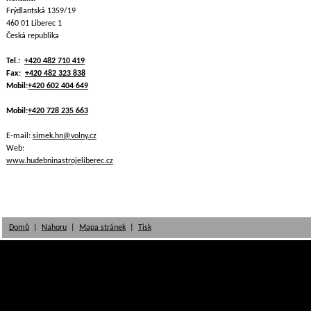
Frýdlantská 1359/19
460 01 Liberec 1
Česká republika
Tel.:
+420 482 710 419
Fax:
+420 482 323 838
Mobil:
+420 602 404 649
Mobil:
+420 728 235 663
E-mail:
simek.hn@volny.cz
Web:
www.hudebninastrojeliberec.cz
Domů
|
Nahoru
|
Mapa stránek
|
Tisk