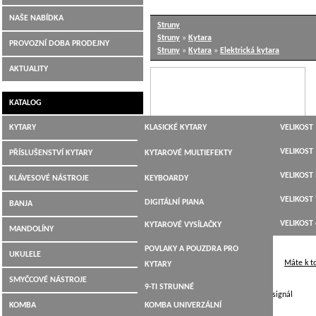
NAŠE NABÍDKA
Struny
Struny
»
Kytara
PROVOZNÍ DOBA PRODEJNY
Struny
»
Kytara
»
Elektrická kytara
AKTUALITY
KATALOG
KYTARY
KLASICKÉ KYTARY
VELIKOST 
JUMBO,
VELIKOST 
PŘÍSLUŠENSTVÍ KYTARY
KYTAROVÉ MULTIEFEKTY
DREADNOUGHT,WESTERN
VELIKOST 
LADIČKY
KLÁVESOVÉ NÁSTROJE
KEYBOARDY
ELEKTROAKUSTICKÉ
VELIKOST 
KYTAROVÉ KABELY
DIGITÁLNÍ PIANA
BANJA
ELEKTRICKÉ KYTARY
VELIKOST 
KYTAROVÉ VYSÍLAČKY
MANDOLÍNY
BASOVÉ KYTARY
POVLAKY A POUZDRA PRO
UKULELE
12-TI STRUNNÉ
Máte k t
KYTARY
SMYČCOVÉ NÁSTROJE
9-TI STRUNNÉ
Doporučené pro rock,velký výstupní signál
KOMBA
KOMBA UNIVERZÁLNÍ
KYTARY PRO LEVÁKY