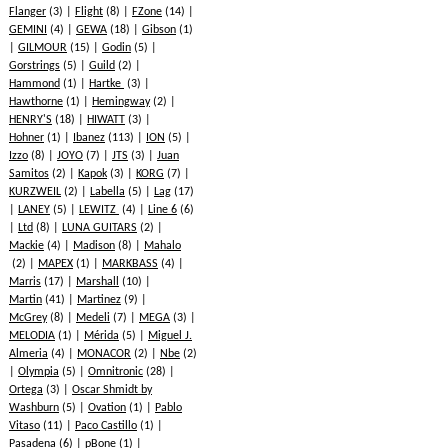
Flanger
(3)
Flight
(8)
FZone
(14)
GEMINI
(4)
GEWA
(18)
Gibson
(1)
GILMOUR
(15)
Godin
(5)
Gorstrings
(5)
Guild
(2)
Hammond
(1)
Hartke
(3)
Hawthorne
(1)
Hemingway
(2)
HENRY'S
(18)
HIWATT
(3)
Hohner
(1)
Ibanez
(113)
ION
(5)
Izzo
(8)
JOYO
(7)
JTS
(3)
Juan
Samitos
(2)
Kapok
(3)
KORG
(7)
KURZWEIL
(2)
Labella
(5)
Lag
(17)
LANEY
(5)
LEWITZ
(4)
Line 6
(6)
Ltd
(8)
LUNA GUITARS
(2)
Mackie
(4)
Madison
(8)
Mahalo
(2)
MAPEX
(1)
MARKBASS
(4)
Marris
(17)
Marshall
(10)
Martin
(41)
Martinez
(9)
McGrey
(8)
Medeli
(7)
MEGA
(3)
MELODIA
(1)
Mérida
(5)
Miguel J.
Almeria
(4)
MONACOR
(2)
Nbe
(2)
Olympia
(5)
Omnitronic
(28)
Ortega
(3)
Oscar Shmidt by
Washburn
(5)
Ovation
(1)
Pablo
Vitaso
(11)
Paco Castillo
(1)
Pasadena
(6)
pBone
(1)