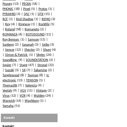
Peavey
(13)
PECKA
(16)
PHONIC
(18)
Proel
(5)
Protos
(1)
PYRAMID
(3)
QSC
(1)
QTX
(15)
RCF
(1)
Red Shadow
(1)
REMO
(3)
Rey
(4)
Ringway
(1)
Rocktile
(5)
Roland
(58)
Romaneto
(2)
ROMANZA
(6)
ROTOSOUND
(11)
Roy Benson
(1)
Samson
(11)
Sanberg
(2)
Savanah
(3)
Seiko
(3)
Sencor
(12)
Shecter
(2)
Shure
(4)
Simon & Patrick
(1)
Skytec
(24)
Soundking
(9)
SOUNDSTATION
(2)
Squier
(7)
Stagg
(47)
Strunal
(22)
Suzuki
(3)
SX
(7)
Takamine
(2)
Tanglewood
(8)
Tasman
(8)
tc
electronic
(13)
TENSON
(1)
Thomastik
(7)
Valencia
(9)
Veelah
(9)
VGS
(11)
Vintage
(2)
Virus
(12)
VOX
(4)
Walden
(24)
Warwick
(14)
Washburn
(1)
Yamaha
(51)
Kontakt
Kontakt: