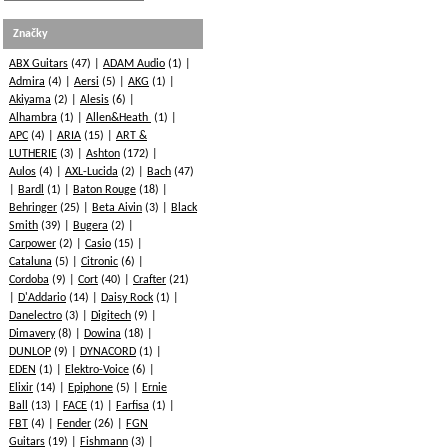
Značky
ABX Guitars
(47)
ADAM Audio
(1)
Admira
(4)
Aersi
(5)
AKG
(1)
Akiyama
(2)
Alesis
(6)
Alhambra
(1)
Allen&Heath
(1)
APC
(4)
ARIA
(15)
ART &
LUTHERIE
(3)
Ashton
(172)
Aulos
(4)
AXL-Lucida
(2)
Bach
(47)
Bardl
(1)
Baton Rouge
(18)
Behringer
(25)
Beta Aivin
(3)
Black
Smith
(39)
Bugera
(2)
Carpower
(2)
Casio
(15)
Cataluna
(5)
Citronic
(6)
Cordoba
(9)
Cort
(40)
Crafter
(21)
D'Addario
(14)
Daisy Rock
(1)
Danelectro
(3)
Digitech
(9)
Dimavery
(8)
Dowina
(18)
DUNLOP
(9)
DYNACORD
(1)
EDEN
(1)
Elektro-Voice
(6)
Elixir
(14)
Epiphone
(5)
Ernie
Ball
(13)
FACE
(1)
Farfisa
(1)
FBT
(4)
Fender
(26)
FGN
Guitars
(19)
Fishmann
(3)