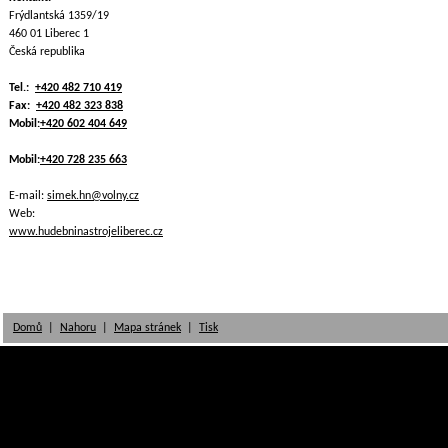
Frýdlantská 1359/19
460 01 Liberec 1
Česká republika
Tel.:
+420 482 710 419
Fax:
+420 482 323 838
Mobil:
+420 602 404 649
Mobil:
+420 728 235 663
E-mail:
simek.hn@volny.cz
Web:
www.hudebninastrojeliberec.cz
Domů
|
Nahoru
|
Mapa stránek
|
Tisk