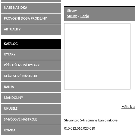
NAŠE NABÍDKA
Struny
Struny
»
Banjo
PROVOZNÍ DOBA PRODEJNY
AKTUALITY
KATALOG
KYTARY
PŘÍSLUŠENSTVÍ KYTARY
KLÁVESOVÉ NÁSTROJE
BANJA
MANDOLÍNY
Máte k t
UKULELE
SMYČCOVÉ NÁSTROJE
Struny pro 5-ti strunné banjo,niklové
010,012,016,023,010
KOMBA