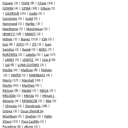
Flanger
(3)
Flight
(8)
FZone
(14)
GEMINI
(4)
GEWA
(18)
Gibson
(1)
GILMOUR
(15)
Godin
(5)
Gorstrings
(5)
Guild
(2)
Hammond
(1)
Hartke
(3)
Hawthorne
(1)
Hemingway
(2)
HENRY'S
(18)
HIWATT
(3)
Hohner
(1)
Ibanez
(113)
ION
(5)
Izzo
(8)
JOYO
(7)
JTS
(3)
Juan
Samitos
(2)
Kapok
(3)
KORG
(7)
KURZWEIL
(2)
Labella
(5)
Lag
(17)
LANEY
(5)
LEWITZ
(4)
Line 6
(6)
Ltd
(8)
LUNA GUITARS
(2)
Mackie
(4)
Madison
(8)
Mahalo
(2)
MAPEX
(1)
MARKBASS
(4)
Marris
(17)
Marshall
(10)
Martin
(41)
Martinez
(9)
McGrey
(8)
Medeli
(7)
MEGA
(3)
MELODIA
(1)
Mérida
(5)
Miguel J.
Almeria
(4)
MONACOR
(2)
Nbe
(2)
Olympia
(5)
Omnitronic
(28)
Ortega
(3)
Oscar Shmidt by
Washburn
(5)
Ovation
(1)
Pablo
Vitaso
(11)
Paco Castillo
(1)
Pasadena
(6)
pBone
(1)