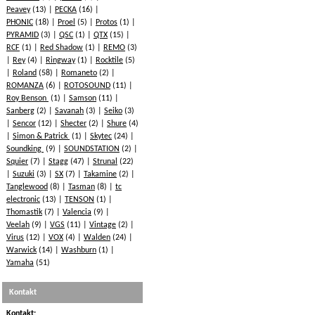
Peavey
(13)
PECKA
(16)
PHONIC
(18)
Proel
(5)
Protos
(1)
PYRAMID
(3)
QSC
(1)
QTX
(15)
RCF
(1)
Red Shadow
(1)
REMO
(3)
Rey
(4)
Ringway
(1)
Rocktile
(5)
Roland
(58)
Romaneto
(2)
ROMANZA
(6)
ROTOSOUND
(11)
Roy Benson
(1)
Samson
(11)
Sanberg
(2)
Savanah
(3)
Seiko
(3)
Sencor
(12)
Shecter
(2)
Shure
(4)
Simon & Patrick
(1)
Skytec
(24)
Soundking
(9)
SOUNDSTATION
(2)
Squier
(7)
Stagg
(47)
Strunal
(22)
Suzuki
(3)
SX
(7)
Takamine
(2)
Tanglewood
(8)
Tasman
(8)
tc
electronic
(13)
TENSON
(1)
Thomastik
(7)
Valencia
(9)
Veelah
(9)
VGS
(11)
Vintage
(2)
Virus
(12)
VOX
(4)
Walden
(24)
Warwick
(14)
Washburn
(1)
Yamaha
(51)
Kontakt
Kontakt: