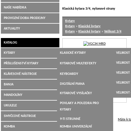
NAŠE NABÍDKA
Klasická kytara 3/4, nylonové struny
Hudební nástroje Jiří Šimek Liberec
PROVOZNÍ DOBA PRODEJNY
Kytary
Kytary
»
Klasické kytary
AKTUALITY
Kytary
»
Klasické kytary
»
Velikost 3/4
KATALOG
KYTARY
KLASICKÉ KYTARY
VELIKOST 
JUMBO,
VELIKOST 
PŘÍSLUŠENSTVÍ KYTARY
KYTAROVÉ MULTIEFEKTY
DREADNOUGHT,WESTERN
VELIKOST 
LADIČKY
KLÁVESOVÉ NÁSTROJE
KEYBOARDY
ELEKTROAKUSTICKÉ
VELIKOST 
KYTAROVÉ KABELY
DIGITÁLNÍ PIANA
BANJA
ELEKTRICKÉ KYTARY
VELIKOST 
KYTAROVÉ VYSÍLAČKY
MANDOLÍNY
BASOVÉ KYTARY
POVLAKY A POUZDRA PRO
UKULELE
12-TI STRUNNÉ
KYTARY
SMYČCOVÉ NÁSTROJE
9-TI STRUNNÉ
Máte k t
KOMBA
KOMBA UNIVERZÁLNÍ
KYTARY PRO LEVÁKY