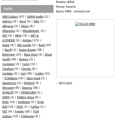
Roseta: obtisk
Struny: Savarez
Značky
Barva: MRD - červený mat
ABX Guitars
(47)
ADAM Audio
(1)
Admira
(4)
Aersi
(5)
AKG
(1)
Akiyama
(2)
Alesis
(6)
Alhambra
(1)
Allen&Heath
(1)
APC
(4)
ARIA
(15)
ART &
LUTHERIE
(3)
Ashton
(172)
Aulos
(4)
AXL-Lucida
(2)
Bach
(47)
Bardl
(1)
Baton Rouge
(18)
Behringer
(25)
Beta Aivin
(3)
Black
Smith
(39)
Bugera
(2)
Carpower
(2)
Casio
(15)
Cataluna
(5)
Citronic
(6)
Cordoba
(9)
Cort
(40)
Crafter
(21)
D'Addario
(14)
Daisy Rock
(1)
Danelectro
(3)
Digitech
(9)
18/9/2024
Dimavery
(8)
Dowina
(18)
DUNLOP
(9)
DYNACORD
(1)
EDEN
(1)
Elektro-Voice
(6)
Elixir
(14)
Epiphone
(5)
Ernie
Ball
(13)
FACE
(1)
Farfisa
(1)
FBT
(4)
Fender
(26)
FGN
Guitars
(19)
Fishmann
(3)