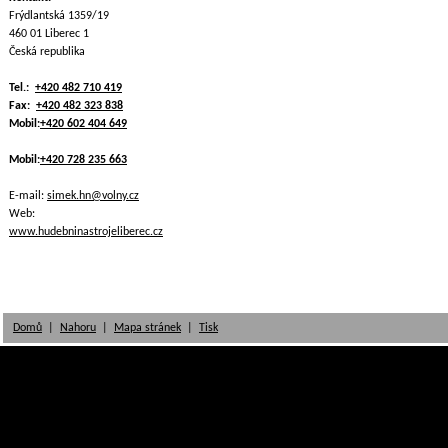
Frýdlantská 1359/19
460 01 Liberec 1
Česká republika
Tel.:
+420 482 710 419
Fax:
+420 482 323 838
Mobil:
+420 602 404 649
Mobil:
+420 728 235 663
E-mail:
simek.hn@volny.cz
Web:
www.hudebninastrojeliberec.cz
Domů
|
Nahoru
|
Mapa stránek
|
Tisk