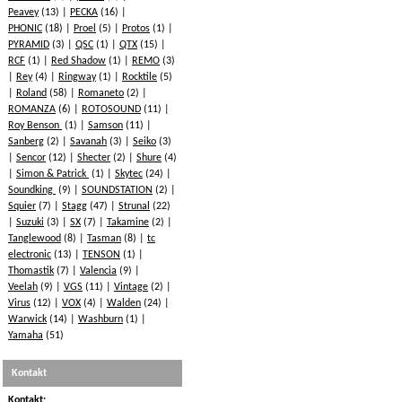
Peavey
(13)
PECKA
(16)
PHONIC
(18)
Proel
(5)
Protos
(1)
PYRAMID
(3)
QSC
(1)
QTX
(15)
RCF
(1)
Red Shadow
(1)
REMO
(3)
Rey
(4)
Ringway
(1)
Rocktile
(5)
Roland
(58)
Romaneto
(2)
ROMANZA
(6)
ROTOSOUND
(11)
Roy Benson
(1)
Samson
(11)
Sanberg
(2)
Savanah
(3)
Seiko
(3)
Sencor
(12)
Shecter
(2)
Shure
(4)
Simon & Patrick
(1)
Skytec
(24)
Soundking
(9)
SOUNDSTATION
(2)
Squier
(7)
Stagg
(47)
Strunal
(22)
Suzuki
(3)
SX
(7)
Takamine
(2)
Tanglewood
(8)
Tasman
(8)
tc
electronic
(13)
TENSON
(1)
Thomastik
(7)
Valencia
(9)
Veelah
(9)
VGS
(11)
Vintage
(2)
Virus
(12)
VOX
(4)
Walden
(24)
Warwick
(14)
Washburn
(1)
Yamaha
(51)
Kontakt
Kontakt: