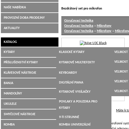
NAŠE NABÍDKA
Bezdrátový set pro mikrofon
PROVOZNÍ DOBA PRODEJNY
Ozvučovací technika
Ozvučovací technika
»
Mikrofony
AKTUALITY
Ozvučovací technika
»
Mikrofony
»
Mikrofon
KATALOG
KYTARY
KLASICKÉ KYTARY
VELIKOST 
JUMBO,
VELIKOST 
PŘÍSLUŠENSTVÍ KYTARY
KYTAROVÉ MULTIEFEKTY
DREADNOUGHT,WESTERN
VELIKOST 
LADIČKY
KLÁVESOVÉ NÁSTROJE
KEYBOARDY
ELEKTROAKUSTICKÉ
VELIKOST 
KYTAROVÉ KABELY
DIGITÁLNÍ PIANA
BANJA
ELEKTRICKÉ KYTARY
VELIKOST 
KYTAROVÉ VYSÍLAČKY
MANDOLÍNY
BASOVÉ KYTARY
POVLAKY A POUZDRA PRO
UKULELE
12-TI STRUNNÉ
KYTARY
Máte k t
SMYČCOVÉ NÁSTROJE
9-TI STRUNNÉ
FZone - Xvive U3C je bezdrátový mikrofonní syst
KOMBA
KOMBA UNIVERZÁLNÍ
KYTARY PRO LEVÁKY
pracující v 2,4 GHz pásmu, s frekvenční odezvo