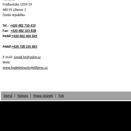
Frýdlantská 1359/19
460 01 Liberec 1
Česká republika
Tel.:
+420 482 710 419
Fax:
+420 482 323 838
Mobil:
+420 602 404 649
Mobil:
+420 728 235 663
E-mail:
simek.hn@volny.cz
Web:
www.hudebninastrojeliberec.cz
Domů
|
Nahoru
|
Mapa stránek
|
Tisk