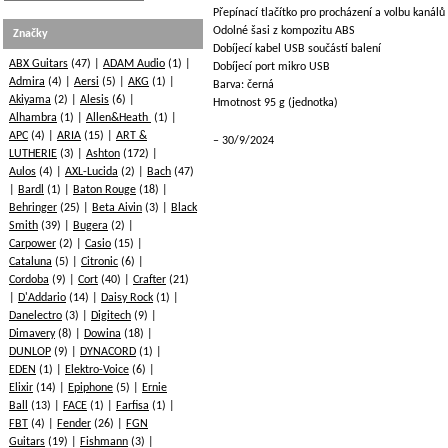
Přepínací tlačítko pro procházení a volbu kanálů
Odolné šasi z kompozitu ABS
Značky
Dobíjecí kabel USB součástí balení
ABX Guitars
(47)
ADAM Audio
(1)
Dobíjecí port mikro USB
Admira
(4)
Aersi
(5)
AKG
(1)
Barva: černá
Akiyama
(2)
Alesis
(6)
Hmotnost 95 g (jednotka)
Alhambra
(1)
Allen&Heath
(1)
APC
(4)
ARIA
(15)
ART &
30/9/2024
LUTHERIE
(3)
Ashton
(172)
Aulos
(4)
AXL-Lucida
(2)
Bach
(47)
Bardl
(1)
Baton Rouge
(18)
Behringer
(25)
Beta Aivin
(3)
Black
Smith
(39)
Bugera
(2)
Carpower
(2)
Casio
(15)
Cataluna
(5)
Citronic
(6)
Cordoba
(9)
Cort
(40)
Crafter
(21)
D'Addario
(14)
Daisy Rock
(1)
Danelectro
(3)
Digitech
(9)
Dimavery
(8)
Dowina
(18)
DUNLOP
(9)
DYNACORD
(1)
EDEN
(1)
Elektro-Voice
(6)
Elixir
(14)
Epiphone
(5)
Ernie
Ball
(13)
FACE
(1)
Farfisa
(1)
FBT
(4)
Fender
(26)
FGN
Guitars
(19)
Fishmann
(3)