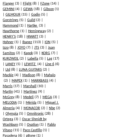
Flanger
(3)
Flight
(8)
FZone
(14)
GEMINI
(4)
GEWA
(18)
Gibson
(1)
GILMOUR
(15)
Godin
(5)
Gorstrings
(5)
Guild
(2)
Hammond
(1)
Hartke
(3)
Hawthorne
(1)
Hemingway
(2)
HENRY'S
(18)
HIWATT
(3)
Hohner
(1)
Ibanez
(113)
ION
(5)
Izzo
(8)
JOYO
(7)
JTS
(3)
Juan
Samitos
(2)
Kapok
(3)
KORG
(7)
KURZWEIL
(2)
Labella
(5)
Lag
(17)
LANEY
(5)
LEWITZ
(4)
Line 6
(6)
Ltd
(8)
LUNA GUITARS
(2)
Mackie
(4)
Madison
(8)
Mahalo
(2)
MAPEX
(1)
MARKBASS
(4)
Marris
(17)
Marshall
(10)
Martin
(41)
Martinez
(9)
McGrey
(8)
Medeli
(7)
MEGA
(3)
MELODIA
(1)
Mérida
(5)
Miguel J.
Almeria
(4)
MONACOR
(2)
Nbe
(2)
Olympia
(5)
Omnitronic
(28)
Ortega
(3)
Oscar Shmidt by
Washburn
(5)
Ovation
(1)
Pablo
Vitaso
(11)
Paco Castillo
(1)
Pasadena
(6)
pBone
(1)