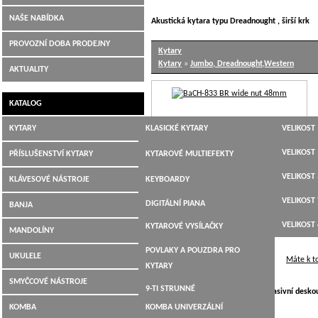
NAŠE NABÍDKA
Akustická kytara typu Dreadnought , širší krk
Hudební nástroje Jiří Šimek Liberec
PROVOZNÍ DOBA PRODEJNY
Kytary
Kytary
»
Jumbo, Dreadnought,Western
AKTUALITY
KATALOG
KYTARY
KLASICKÉ KYTARY
VELIKOST 
JUMBO,
VELIKOST 
PŘÍSLUŠENSTVÍ KYTARY
KYTAROVÉ MULTIEFEKTY
DREADNOUGHT,WESTERN
VELIKOST 
LADIČKY
KLÁVESOVÉ NÁSTROJE
KEYBOARDY
ELEKTROAKUSTICKÉ
VELIKOST 
KYTAROVÉ KABELY
DIGITÁLNÍ PIANA
BANJA
ELEKTRICKÉ KYTARY
VELIKOST 
KYTAROVÉ VYSÍLAČKY
MANDOLÍNY
BASOVÉ KYTARY
POVLAKY A POUZDRA PRO
UKULELE
Máte k t
12-TI STRUNNÉ
KYTARY
SMYČCOVÉ NÁSTROJE
9-TI STRUNNÉ
Dreadnought (lidově Western) s masivní desk
KOMBA
KOMBA UNIVERZÁLNÍ
KYTARY PRO LEVÁKY
Korpus - mahagon