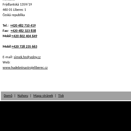
Frýdlantská 1359/19
460 01 Liberec 1
Česká republika
Tel.:
+420 482 710 419
Fax:
+420 482 323 838
Mobil:
+420 602 404 649
Mobil:
+420 728 235 663
E-mail:
simek.hn@volny.cz
Web:
www.hudebninastrojeliberec.cz
Domů
|
Nahoru
|
Mapa stránek
|
Tisk