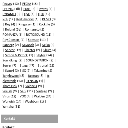
Peavey
(13)
PECKA
(16)
PHONIC
(18)
Proel
(5)
Protos
(1)
PYRAMID
(3)
QSC
(1)
QTX
(15)
RCF
(1)
Red Shadow
(1)
REMO
(3)
Rey
(4)
Ringway
(1)
Rocktile
(5)
Roland
(58)
Romaneto
(2)
ROMANZA
(6)
ROTOSOUND
(11)
Roy Benson
(1)
Samson
(11)
Sanberg
(2)
Savanah
(3)
Seiko
(3)
Sencor
(12)
Shecter
(2)
Shure
(4)
Simon & Patrick
(1)
Skytec
(24)
Soundking
(9)
SOUNDSTATION
(2)
Squier
(7)
Stagg
(47)
Strunal
(22)
Suzuki
(3)
SX
(7)
Takamine
(2)
Tanglewood
(8)
Tasman
(8)
tc
electronic
(13)
TENSON
(1)
Thomastik
(7)
Valencia
(9)
Veelah
(9)
VGS
(11)
Vintage
(2)
Virus
(12)
VOX
(4)
Walden
(24)
Warwick
(14)
Washburn
(1)
Yamaha
(51)
Kontakt
Kontakt: