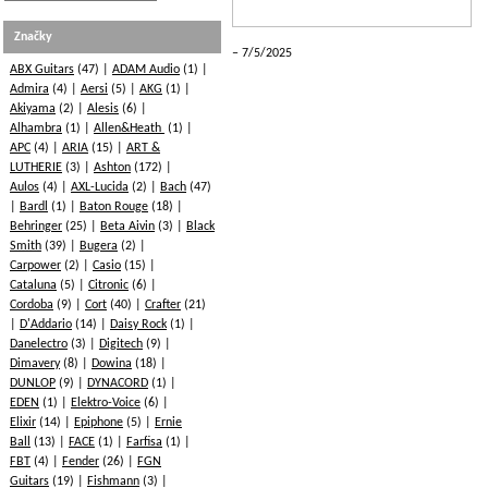
Značky
7/5/2025
ABX Guitars
(47)
ADAM Audio
(1)
Admira
(4)
Aersi
(5)
AKG
(1)
Akiyama
(2)
Alesis
(6)
Alhambra
(1)
Allen&Heath
(1)
APC
(4)
ARIA
(15)
ART &
LUTHERIE
(3)
Ashton
(172)
Aulos
(4)
AXL-Lucida
(2)
Bach
(47)
Bardl
(1)
Baton Rouge
(18)
Behringer
(25)
Beta Aivin
(3)
Black
Smith
(39)
Bugera
(2)
Carpower
(2)
Casio
(15)
Cataluna
(5)
Citronic
(6)
Cordoba
(9)
Cort
(40)
Crafter
(21)
D'Addario
(14)
Daisy Rock
(1)
Danelectro
(3)
Digitech
(9)
Dimavery
(8)
Dowina
(18)
DUNLOP
(9)
DYNACORD
(1)
EDEN
(1)
Elektro-Voice
(6)
Elixir
(14)
Epiphone
(5)
Ernie
Ball
(13)
FACE
(1)
Farfisa
(1)
FBT
(4)
Fender
(26)
FGN
Guitars
(19)
Fishmann
(3)