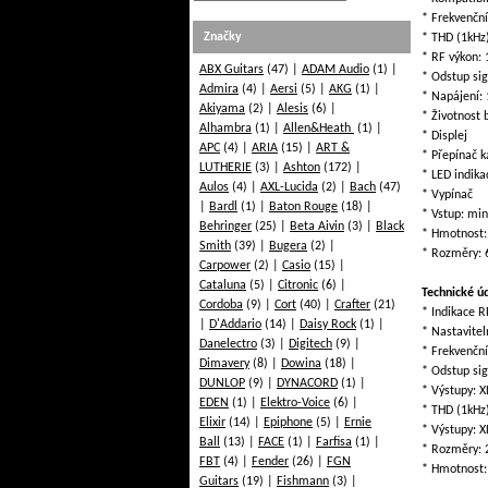
* Frekvenční
Značky
* THD (1kHz
* RF výkon
ABX Guitars
(47)
ADAM Audio
(1)
* Odstup si
Admira
(4)
Aersi
(5)
AKG
(1)
* Napájení: 
Akiyama
(2)
Alesis
(6)
* Životnost 
Alhambra
(1)
Allen&Heath
(1)
* Displej
APC
(4)
ARIA
(15)
ART &
* Přepínač k
LUTHERIE
(3)
Ashton
(172)
* LED indika
Aulos
(4)
AXL-Lucida
(2)
Bach
(47)
* Vypínač
Bardl
(1)
Baton Rouge
(18)
* Vstup: min
Behringer
(25)
Beta Aivin
(3)
Black
* Hmotnost:
Smith
(39)
Bugera
(2)
* Rozměry: 
Carpower
(2)
Casio
(15)
Cataluna
(5)
Citronic
(6)
Technické ú
Cordoba
(9)
Cort
(40)
Crafter
(21)
* Indikace R
D'Addario
(14)
Daisy Rock
(1)
* Nastavitel
Danelectro
(3)
Digitech
(9)
* Frekvenční
Dimavery
(8)
Dowina
(18)
* Odstup si
DUNLOP
(9)
DYNACORD
(1)
* Výstupy: X
EDEN
(1)
Elektro-Voice
(6)
* THD (1kHz
Elixir
(14)
Epiphone
(5)
Ernie
* Výstupy: X
Ball
(13)
FACE
(1)
Farfisa
(1)
* Rozměry: 
FBT
(4)
Fender
(26)
FGN
* Hmotnost:
Guitars
(19)
Fishmann
(3)