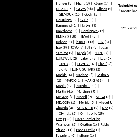
Flanger
(3)
Flight
(8)
FZone
(14)
Technické ú
GEMINI
(4)
GEWA
(18)
Gibson
(1)
* Konstrukc
GILMOUR
(15)
Godin
(5)
Gorstrings
(5)
Guild
(2)
Hammond
(1)
Hartke
(3)
12/5/2021
Hawthorne
(1)
Hemingway
(2)
HENRY'S
(18)
HIWATT
(3)
Hohner
(1)
Ibanez
(113)
ION
(5)
Izzo
(8)
JOYO
(7)
JTS
(3)
Juan
Samitos
(2)
Kapok
(3)
KORG
(7)
KURZWEIL
(2)
Labella
(5)
Lag
(17)
LANEY
(5)
LEWITZ
(4)
Line 6
(6)
Ltd
(8)
LUNA GUITARS
(2)
Mackie
(4)
Madison
(8)
Mahalo
(2)
MAPEX
(1)
MARKBASS
(4)
Marris
(17)
Marshall
(10)
Martin
(41)
Martinez
(9)
McGrey
(8)
Medeli
(7)
MEGA
(3)
MELODIA
(1)
Mérida
(5)
Miguel J.
Almeria
(4)
MONACOR
(2)
Nbe
(2)
Olympia
(5)
Omnitronic
(28)
Ortega
(3)
Oscar Shmidt by
Washburn
(5)
Ovation
(1)
Pablo
Vitaso
(11)
Paco Castillo
(1)
Pasadena
(6)
pBone
(1)