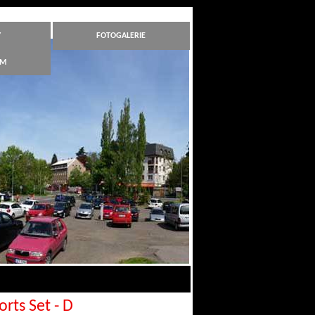
Y
FOTOGALERIE
ÁM
rts Set - D