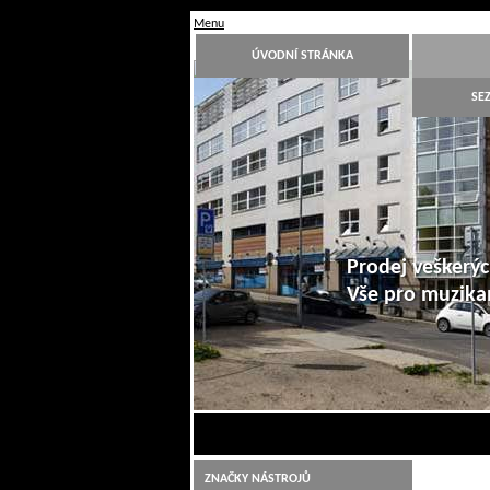
Menu
ÚVODNÍ STRÁNKA
SE
Prodej veškerýc
Vše pro muzik
1
2
3
4
5
6
7
8
9
10
ZNAČKY NÁSTROJŮ