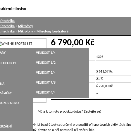
náhlavní mikrofon
í technika
í technika
»
Mikrofony
í technika
»
Mikrofony
»
Mikrofony bezdrátové
6 790,00 Kč
TARY
VELIKOST 1/4
Číslo produktu:
1395
VELIKOST 1/2
LTIEFEKTY
EAN:
–
HT,WESTERN
Cena bez DPH:
5 611,57 Kč
VELIKOST 3/4
DPH:
21 %
STICKÉ
VELIKOST 7/8
BELY
ANA
Cena vč. DPH:
6 790,00 Kč
KYTARY
VELIKOST 4/4
SÍLAČKY
Váha:
–
ARY
POUZDRA PRO
NÉ
Máte k tomuto produktu dotaz? Zeptejte se!
É
 set (SR45, PT45, C 544 L) bezdrátový set určený pro použití při sportovních aktivitách. Sp
ERZÁLNÍ
LEVÁKY
vě a je dostatečně odolný, abyste se o něj nemuseli při cvičení bát.