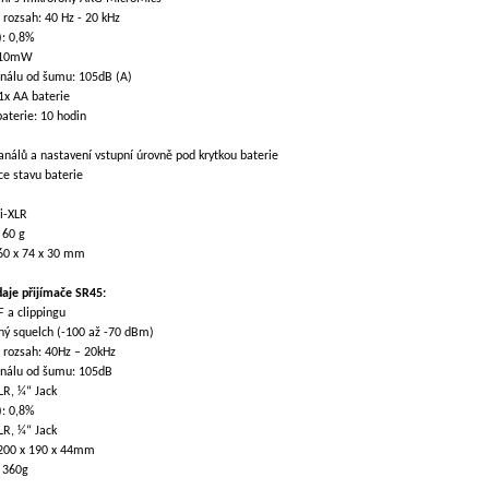
 rozsah: 40 Hz - 20 kHz
): 0,8%
: 10mW
gnálu od šumu: 105dB (A)
1x AA baterie
baterie: 10 hodin
análů a nastavení vstupní úrovně pod krytkou baterie
ce stavu baterie
i-XLR
 60 g
60 x 74 x 30 mm
daje přijímače SR45:
F a clippingu
ný squelch (-100 až -70 dBm)
 rozsah: 40Hz – 20kHz
gnálu od šumu: 105dB
LR, ¼“ Jack
): 0,8%
LR, ¼“ Jack
200 x 190 x 44mm
 360g