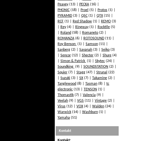
Peavey
(13)
PECKA
(16)
PHONIC
(18)
Proel
(5)
Protos
(1)
PYRAMID
(3)
QSC
(1)
QTX
(15)
RCF
(1)
Red Shadow
(1)
REMO
(3)
Rey
(4)
Ringway
(1)
Rocktile
(5)
Roland
(58)
Romaneto
(2)
ROMANZA
(6)
ROTOSOUND
(11)
Roy Benson
(1)
Samson
(11)
Sanberg
(2)
Savanah
(3)
Seiko
(3)
Sencor
(12)
Shecter
(2)
Shure
(4)
Simon & Patrick
(1)
Skytec
(24)
Soundking
(9)
SOUNDSTATION
(2)
Squier
(7)
Stagg
(47)
Strunal
(22)
Suzuki
(3)
SX
(7)
Takamine
(2)
Tanglewood
(8)
Tasman
(8)
tc
electronic
(13)
TENSON
(1)
Thomastik
(7)
Valencia
(9)
Veelah
(9)
VGS
(11)
Vintage
(2)
Virus
(12)
VOX
(4)
Walden
(24)
Warwick
(14)
Washburn
(1)
Yamaha
(51)
Kontakt
Kontakt: