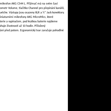
 mikrofon AKG C544 L. Přijímač má na svém šasí
ometr Volume, tlačítko Channel pro přepínání kanálů,
squelche. Výstupy jsou osazeny XLR a ¼“ Jack konektory.
miniaturními mikrofony AKG MicroMics, které
aterie a vypínačem, pod krytkou baterie najdeme
huje životnosti až 10 hodin. Přiložený
hrání před potem. Ergonomický tvar zaručuje pohodlné