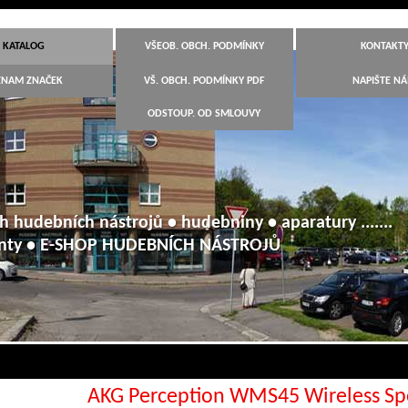
KATALOG
VŠEOB. OBCH. PODMÍNKY
KONTAKT
ZNAM ZNAČEK
VŠ. OBCH. PODMÍNKY PDF
NAPIŠTE N
ODSTOUP. OD SMLOUVY
h hudebních nástrojů • hudebniny • aparatury .......
anty • E-SHOP HUDEBNÍCH NÁSTROJŮ
AKG Perception WMS45 Wireless Spo