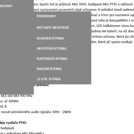
tu AKG Perception Wireless Sports Set je přijímač AKG SR45, bodypack AKG PT45 a náhlavní
ROVÁ
SESTAVY
 A LAP STEEL
dacích prvků, přesto není nastavování parametrů nijak ochuzeno. K ovládání slouží potenci
RA
zobrazující zvolený kanál, LED indikátory signálu a clippingu, vypínač a trimr pro nastavení 
YTAROVÁ
TY
POWERMIXY
45 je vůbec nejmenším a nejlehčím vysílačem ve své třídě a kromě toho je kompatibilní s 
TARY-TRAVELER
TICKÁ
litní ozvučení všech běžných nástrojů. PT45 je vybaven displejem, LED indikátorem stavu b
MIXY BEZ ZESILOVAČE
REPROBOXY AKTIVNÍ
ZOBCOVÉ
BICÍ SADY AKUSTICKÉ
álů a trimr pro nastavení vstupní úrovně. Bodypack je napájen jednou AA baterií, na níž dosa
TY
vý náhlavní mikrofon vychází z modelu C555 L a disponuje čtyřvrstvou ochranu, která jej c
DJ MIXY
REPROBOXY PASIVNÍ
MIKROFONY STANDARTNÍ
PŘÍČNÉ
ATNÍ RYTMIKA
BICÍ SADY ELEKTRICKÉ
KLASICKÁ KYTARA
iální konstrukce zase vysokou odolnost proti mechanickým ruchům, které při sportu vznikají.
MIKROFONY BEZDRÁTOVÉ
ATY, METRONOMY
AKUSTICKÁ KYTARA
 NAHRÁVÁNÍ
ELEKTRICKÁ KYTARA
události
ZPĚV A VOKÁLNÍ
ání
BASOVÁ KYTARA
RY
lovo
12-STR. KYTARA
daje vysokofrekvenčního přenosu:
: FM
: 863.100-864.900 Mhz
ma: až 30MHz
lů: 8
 rozsah přenášeného audio signálu: 40Hz - 20kHz
aje vysílače PT45:
: bodypack
lní s mikrofony AKG MicroMics