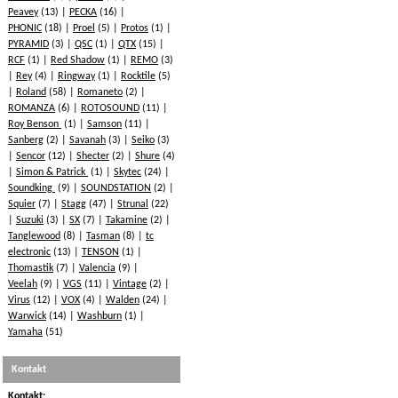
Peavey
(13)
PECKA
(16)
PHONIC
(18)
Proel
(5)
Protos
(1)
PYRAMID
(3)
QSC
(1)
QTX
(15)
RCF
(1)
Red Shadow
(1)
REMO
(3)
Rey
(4)
Ringway
(1)
Rocktile
(5)
Roland
(58)
Romaneto
(2)
ROMANZA
(6)
ROTOSOUND
(11)
Roy Benson
(1)
Samson
(11)
Sanberg
(2)
Savanah
(3)
Seiko
(3)
Sencor
(12)
Shecter
(2)
Shure
(4)
Simon & Patrick
(1)
Skytec
(24)
Soundking
(9)
SOUNDSTATION
(2)
Squier
(7)
Stagg
(47)
Strunal
(22)
Suzuki
(3)
SX
(7)
Takamine
(2)
Tanglewood
(8)
Tasman
(8)
tc
electronic
(13)
TENSON
(1)
Thomastik
(7)
Valencia
(9)
Veelah
(9)
VGS
(11)
Vintage
(2)
Virus
(12)
VOX
(4)
Walden
(24)
Warwick
(14)
Washburn
(1)
Yamaha
(51)
Kontakt
Kontakt: