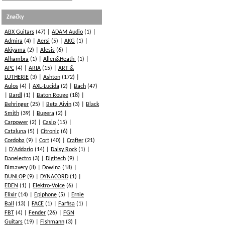
Značky
ABX Guitars
(47)
ADAM Audio
(1)
Admira
(4)
Aersi
(5)
AKG
(1)
Akiyama
(2)
Alesis
(6)
Alhambra
(1)
Allen&Heath
(1)
APC
(4)
ARIA
(15)
ART &
LUTHERIE
(3)
Ashton
(172)
Aulos
(4)
AXL-Lucida
(2)
Bach
(47)
Bardl
(1)
Baton Rouge
(18)
Behringer
(25)
Beta Aivin
(3)
Black
Smith
(39)
Bugera
(2)
Carpower
(2)
Casio
(15)
Cataluna
(5)
Citronic
(6)
Cordoba
(9)
Cort
(40)
Crafter
(21)
D'Addario
(14)
Daisy Rock
(1)
Danelectro
(3)
Digitech
(9)
Dimavery
(8)
Dowina
(18)
DUNLOP
(9)
DYNACORD
(1)
EDEN
(1)
Elektro-Voice
(6)
Elixir
(14)
Epiphone
(5)
Ernie
Ball
(13)
FACE
(1)
Farfisa
(1)
FBT
(4)
Fender
(26)
FGN
Guitars
(19)
Fishmann
(3)