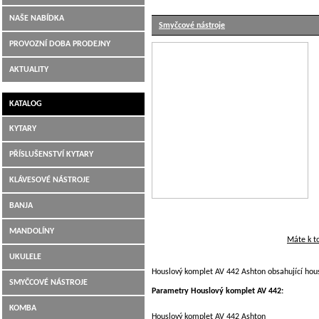
NAŠE NABÍDKA
Smyčcové nástroje
PROVOZNÍ DOBA PRODEJNY
AKTUALITY
KATALOG
KYTARY
PŘÍSLUŠENSTVÍ KYTARY
KLÁVESOVÉ NÁSTROJE
BANJA
MANDOLÍNY
Máte k t
UKULELE
Houslový komplet AV 442 Ashton obsahující hous
SMYČCOVÉ NÁSTROJE
Parametry Houslový komplet AV 442:
KOMBA
Houslový komplet AV 442 Ashton