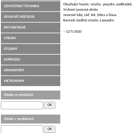
Obsahující housle, smyčec, pouzdro, podbradek,
OZVUČOVACÍ TECHNIKA
Vrchnmí javorová deska
Javorové luby, záď, krk, žebra a hlava.
DECHOVÉ NÁSTROJE
Barevně sladěný smyčec a pouzdro.
BICÍ NÁSTROJE
12/5/2020
STRUNY
STOJANY
DOPRODEJ
GRAMOFONY
METRONOMY
Hledat ve stránkách
Hledat v produktech