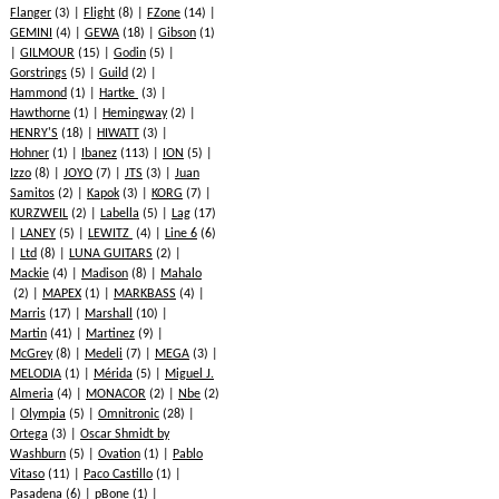
Flanger
(3)
Flight
(8)
FZone
(14)
GEMINI
(4)
GEWA
(18)
Gibson
(1)
GILMOUR
(15)
Godin
(5)
Gorstrings
(5)
Guild
(2)
Hammond
(1)
Hartke
(3)
Hawthorne
(1)
Hemingway
(2)
HENRY'S
(18)
HIWATT
(3)
Hohner
(1)
Ibanez
(113)
ION
(5)
Izzo
(8)
JOYO
(7)
JTS
(3)
Juan
Samitos
(2)
Kapok
(3)
KORG
(7)
KURZWEIL
(2)
Labella
(5)
Lag
(17)
LANEY
(5)
LEWITZ
(4)
Line 6
(6)
Ltd
(8)
LUNA GUITARS
(2)
Mackie
(4)
Madison
(8)
Mahalo
(2)
MAPEX
(1)
MARKBASS
(4)
Marris
(17)
Marshall
(10)
Martin
(41)
Martinez
(9)
McGrey
(8)
Medeli
(7)
MEGA
(3)
MELODIA
(1)
Mérida
(5)
Miguel J.
Almeria
(4)
MONACOR
(2)
Nbe
(2)
Olympia
(5)
Omnitronic
(28)
Ortega
(3)
Oscar Shmidt by
Washburn
(5)
Ovation
(1)
Pablo
Vitaso
(11)
Paco Castillo
(1)
Pasadena
(6)
pBone
(1)