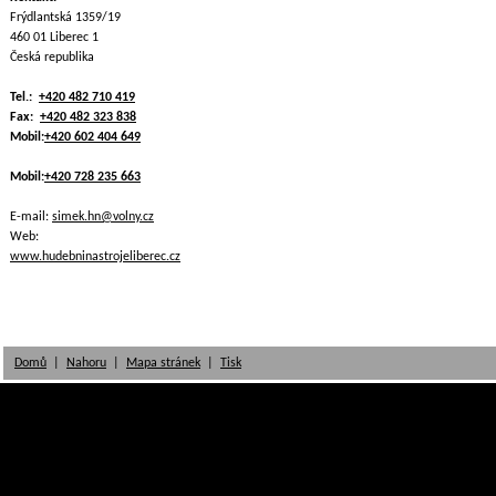
Frýdlantská 1359/19
460 01 Liberec 1
Česká republika
Tel.:
+420 482 710 419
Fax:
+420 482 323 838
Mobil:
+420 602 404 649
Mobil:
+420 728 235 663
E-mail:
simek.hn@volny.cz
Web:
www.hudebninastrojeliberec.cz
Domů
|
Nahoru
|
Mapa stránek
|
Tisk