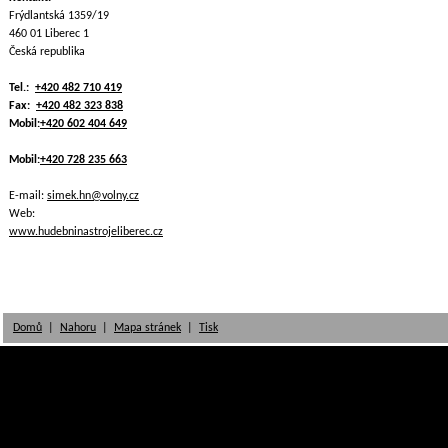
Frýdlantská 1359/19
460 01 Liberec 1
Česká republika
Tel.:
+420 482 710 419
Fax:
+420 482 323 838
Mobil:
+420 602 404 649
Mobil:
+420 728 235 663
E-mail:
simek.hn@volny.cz
Web:
www.hudebninastrojeliberec.cz
Domů
|
Nahoru
|
Mapa stránek
|
Tisk