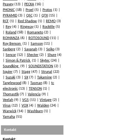
Peavey
(13)
PECKA
(16)
PHONIC
(18)
Proel
(5)
Protos
(1)
PYRAMID
(3)
QSC
(1)
QTX
(15)
RCF
(1)
Red Shadow
(1)
REMO
(3)
Rey
(4)
Ringway
(1)
Rocktile
(5)
Roland
(58)
Romaneto
(2)
ROMANZA
(6)
ROTOSOUND
(11)
Roy Benson
(1)
Samson
(11)
Sanberg
(2)
Savanah
(3)
Seiko
(3)
Sencor
(12)
Shecter
(2)
Shure
(4)
Simon & Patrick
(1)
Skytec
(24)
Soundking
(9)
SOUNDSTATION
(2)
Squier
(7)
Stagg
(47)
Strunal
(22)
Suzuki
(3)
SX
(7)
Takamine
(2)
Tanglewood
(8)
Tasman
(8)
tc
electronic
(13)
TENSON
(1)
Thomastik
(7)
Valencia
(9)
Veelah
(9)
VGS
(11)
Vintage
(2)
Virus
(12)
VOX
(4)
Walden
(24)
Warwick
(14)
Washburn
(1)
Yamaha
(51)
Kontakt
Kontakt: