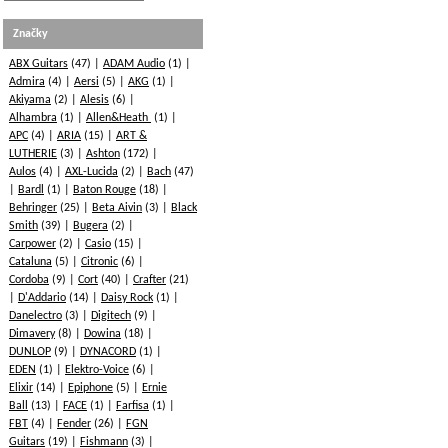
Značky
ABX Guitars
(47)
ADAM Audio
(1)
Admira
(4)
Aersi
(5)
AKG
(1)
Akiyama
(2)
Alesis
(6)
Alhambra
(1)
Allen&Heath
(1)
APC
(4)
ARIA
(15)
ART &
LUTHERIE
(3)
Ashton
(172)
Aulos
(4)
AXL-Lucida
(2)
Bach
(47)
Bardl
(1)
Baton Rouge
(18)
Behringer
(25)
Beta Aivin
(3)
Black
Smith
(39)
Bugera
(2)
Carpower
(2)
Casio
(15)
Cataluna
(5)
Citronic
(6)
Cordoba
(9)
Cort
(40)
Crafter
(21)
D'Addario
(14)
Daisy Rock
(1)
Danelectro
(3)
Digitech
(9)
Dimavery
(8)
Dowina
(18)
DUNLOP
(9)
DYNACORD
(1)
EDEN
(1)
Elektro-Voice
(6)
Elixir
(14)
Epiphone
(5)
Ernie
Ball
(13)
FACE
(1)
Farfisa
(1)
FBT
(4)
Fender
(26)
FGN
Guitars
(19)
Fishmann
(3)