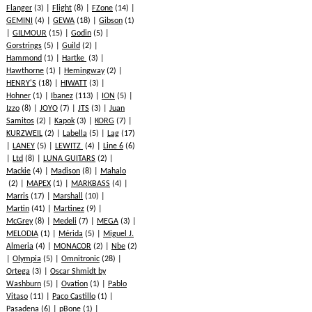
Flanger
(3)
Flight
(8)
FZone
(14)
GEMINI
(4)
GEWA
(18)
Gibson
(1)
GILMOUR
(15)
Godin
(5)
Gorstrings
(5)
Guild
(2)
Hammond
(1)
Hartke
(3)
Hawthorne
(1)
Hemingway
(2)
HENRY'S
(18)
HIWATT
(3)
Hohner
(1)
Ibanez
(113)
ION
(5)
Izzo
(8)
JOYO
(7)
JTS
(3)
Juan
Samitos
(2)
Kapok
(3)
KORG
(7)
KURZWEIL
(2)
Labella
(5)
Lag
(17)
LANEY
(5)
LEWITZ
(4)
Line 6
(6)
Ltd
(8)
LUNA GUITARS
(2)
Mackie
(4)
Madison
(8)
Mahalo
(2)
MAPEX
(1)
MARKBASS
(4)
Marris
(17)
Marshall
(10)
Martin
(41)
Martinez
(9)
McGrey
(8)
Medeli
(7)
MEGA
(3)
MELODIA
(1)
Mérida
(5)
Miguel J.
Almeria
(4)
MONACOR
(2)
Nbe
(2)
Olympia
(5)
Omnitronic
(28)
Ortega
(3)
Oscar Shmidt by
Washburn
(5)
Ovation
(1)
Pablo
Vitaso
(11)
Paco Castillo
(1)
Pasadena
(6)
pBone
(1)