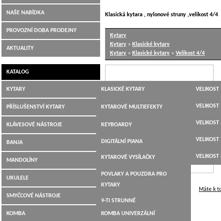
NAŠE NABÍDKA
Klasická kytara , nylonové struny ,velikost 4/4
PROVOZNÍ DOBA PRODEJNY
Kytary
Kytary
»
Klasické kytary
AKTUALITY
Kytary
»
Klasické kytary
»
Velikost 4/4
KATALOG
KYTARY
KLASICKÉ KYTARY
VELIKOST 
JUMBO,
VELIKOST 
PŘÍSLUŠENSTVÍ KYTARY
KYTAROVÉ MULTIEFEKTY
DREADNOUGHT,WESTERN
VELIKOST 
LADIČKY
KLÁVESOVÉ NÁSTROJE
KEYBOARDY
ELEKTROAKUSTICKÉ
VELIKOST 
KYTAROVÉ KABELY
DIGITÁLNÍ PIANA
BANJA
ELEKTRICKÉ KYTARY
VELIKOST 
KYTAROVÉ VYSÍLAČKY
MANDOLÍNY
BASOVÉ KYTARY
POVLAKY A POUZDRA PRO
UKULELE
12-TI STRUNNÉ
KYTARY
Máte k t
SMYČCOVÉ NÁSTROJE
9-TI STRUNNÉ
4/4 model, šíře sedla 52 mm
KOMBA
KOMBA UNIVERZÁLNÍ
KYTARY PRO LEVÁKY
Masivní
cedrová deska