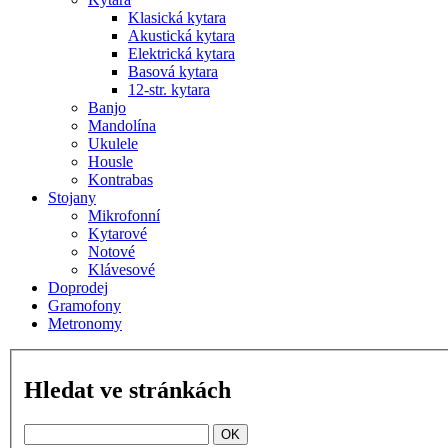
Klasická kytara
Akustická kytara
Elektrická kytara
Basová kytara
12-str. kytara
Banjo
Mandolína
Ukulele
Housle
Kontrabas
Stojany
Mikrofonní
Kytarové
Notové
Klávesové
Doprodej
Gramofony
Metronomy
Hledat ve stránkách