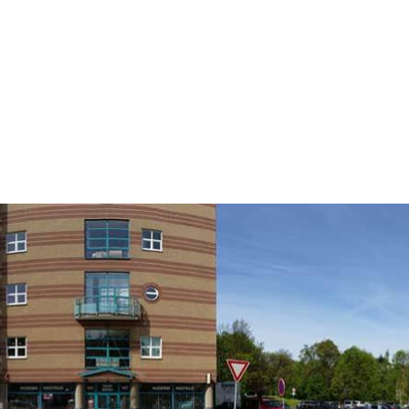
ckou kytaru CSNT Ashton