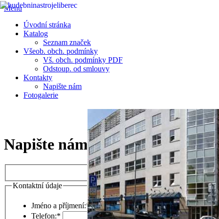
Menu
Úvodní stránka
Katalog
Seznam značek
Všeob. obch. podmínky
Vš. obch. podmínky PDF
Odstoup. od smlouvy
Kontakty
Napište nám
Fotogalerie
Prodej veškerých hudebních nástrojů • hudebniny • aparatury .......
Vše pro muzikanty • E-SHOP HUDEBNÍCH NÁSTROJŮ
Napište nám –
Struny na klasi
Kontaktní údaje
Jméno a příjmení:
*
Telefon:
*