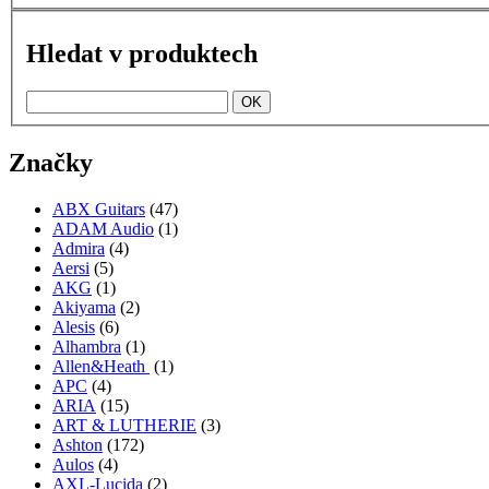
Hledat v produktech
Značky
ABX Guitars
(47)
ADAM Audio
(1)
Admira
(4)
Aersi
(5)
AKG
(1)
Akiyama
(2)
Alesis
(6)
Alhambra
(1)
Allen&Heath
(1)
APC
(4)
ARIA
(15)
ART & LUTHERIE
(3)
Ashton
(172)
Aulos
(4)
AXL-Lucida
(2)