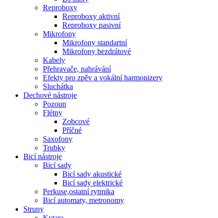
Reproboxy
Reproboxy aktivní
Reproboxy pasivní
Mikrofony
Mikrofony standartní
Mikrofony bezdrátové
Kabely
Přehravače, nahrávání
Efekty pro zpěv a vokální harmonizery
Sluchátka
Dechové nástroje
Pozoun
Flétny
Zobcové
Příčné
Saxofony
Trubky
Bicí nástroje
Bicí sady
Bicí sady akustické
Bicí sady elektrické
Perkuse,ostatní rytmika
Bicí automaty, metronomy
Struny
Kytara