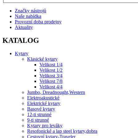
Značky nástrojů
Naše nabídka
Provozní doba prodejny
Aktuality
KATALOG
Kytary
Klasické kytary
Velikost 1/4
Velikost 1/2
Velikost 3/4
Velikost 7/8
Velikost 4/4
Jumbo, Dreadnought,Western
Elektroakustické
Elektrické kytary
Basové kytary
12-ti strunné
9-ti strunné
Kytary pro leváky
Resofonické a lap steel kytary,dobra
Cestovní kytary-Traveler