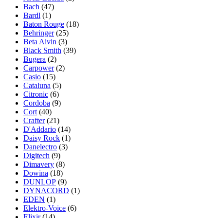
Bach
(47)
Bardl
(1)
Baton Rouge
(18)
Behringer
(25)
Beta Aivin
(3)
Black Smith
(39)
Bugera
(2)
Carpower
(2)
Casio
(15)
Cataluna
(5)
Citronic
(6)
Cordoba
(9)
Cort
(40)
Crafter
(21)
D'Addario
(14)
Daisy Rock
(1)
Danelectro
(3)
Digitech
(9)
Dimavery
(8)
Dowina
(18)
DUNLOP
(9)
DYNACORD
(1)
EDEN
(1)
Elektro-Voice
(6)
Elixir
(14)