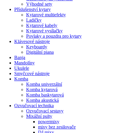
Výhodné sety
Příslušenství kytary
Kytarové multiefekty
Ladičky
Kytarové kabely
Kytarové vysílačky
Povlaky a pouzdra pro kytary
Klávesové nástroje
Keyboardy
Digitální piana
Banja
Mandolíny
Ukulele
Smyčcové nástroje
Komba
Komba univerzální
Komba kytarová
Komba baskytarová
Komba akustická
Ozvučovací technika
Ozvučovací sestavy
Mixážní pulty
powermixy
mixy bez zesilovače
DJ mixy