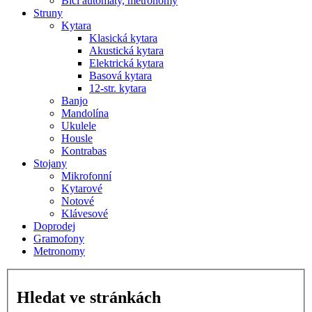
Bicí automaty, metronomy
Struny
Kytara
Klasická kytara
Akustická kytara
Elektrická kytara
Basová kytara
12-str. kytara
Banjo
Mandolína
Ukulele
Housle
Kontrabas
Stojany
Mikrofonní
Kytarové
Notové
Klávesové
Doprodej
Gramofony
Metronomy
Hledat ve stránkách