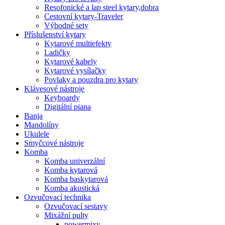
Resofonické a lap steel kytary,dobra
Cestovní kytary-Traveler
Výhodné sety
Příslušenství kytary
Kytarové multiefekty
Ladičky
Kytarové kabely
Kytarové vysílačky
Povlaky a pouzdra pro kytary
Klávesové nástroje
Keyboardy
Digitální piana
Banja
Mandolíny
Ukulele
Smyčcové nástroje
Komba
Komba univerzální
Komba kytarová
Komba baskytarová
Komba akustická
Ozvučovací technika
Ozvučovací sestavy
Mixážní pulty
powermixy