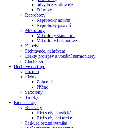
mixy bez zesilovače
DJ mixy
Reproboxy
Reproboxy aktivní
Reproboxy pasivní
Mikrofony
Mikrofony standartní
Mikrofony bezdrátové
Kabely
Přehravače, nahrávání
Efekty pro zpěv a vokální harmonizery
Sluchátka
Dechové nástroje
Pozoun
Flétny
Zobcové
Příčné
Saxofony
Trubky
Bicí nástroje
Bicí sady
Bicí sady akustické
Bicí sady elektrické
Perkuse,ostatní rytmika