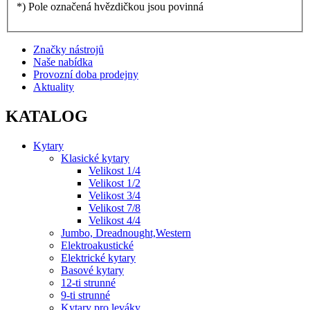
*) Pole označená hvězdičkou jsou povinná
Značky nástrojů
Naše nabídka
Provozní doba prodejny
Aktuality
KATALOG
Kytary
Klasické kytary
Velikost 1/4
Velikost 1/2
Velikost 3/4
Velikost 7/8
Velikost 4/4
Jumbo, Dreadnought,Western
Elektroakustické
Elektrické kytary
Basové kytary
12-ti strunné
9-ti strunné
Kytary pro leváky