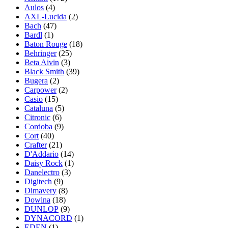
Aulos
(4)
AXL-Lucida
(2)
Bach
(47)
Bardl
(1)
Baton Rouge
(18)
Behringer
(25)
Beta Aivin
(3)
Black Smith
(39)
Bugera
(2)
Carpower
(2)
Casio
(15)
Cataluna
(5)
Citronic
(6)
Cordoba
(9)
Cort
(40)
Crafter
(21)
D'Addario
(14)
Daisy Rock
(1)
Danelectro
(3)
Digitech
(9)
Dimavery
(8)
Dowina
(18)
DUNLOP
(9)
DYNACORD
(1)
EDEN
(1)