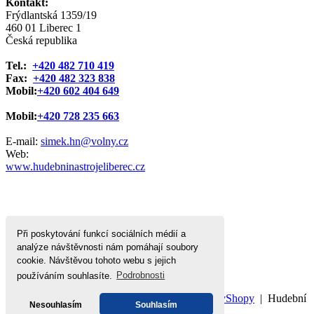
Kontakt:
Frýdlantská 1359/19
460 01 Liberec 1
Česká republika
Tel.:
+420 482 710 419
Fax:
+420 482 323 838
Mobil:
+420 602 404 649
Mobil:
+420 728 235 663
E-mail:
simek.hn@volny.cz
Web:
www.hudebninastrojeliberec.cz
Při poskytování funkcí sociálních médií a
analýze návštěvnosti nám pomáhají soubory
cookie. Návštěvou tohoto webu s jejich
používáním souhlasíte.
Podrobnosti
Domů
|
Nahoru
|
Mapa stránek
|
Tisk
©
WebyShopy
| Hudební
Nesouhlasím
Souhlasím
nástroje Jiří Šimek Liberec