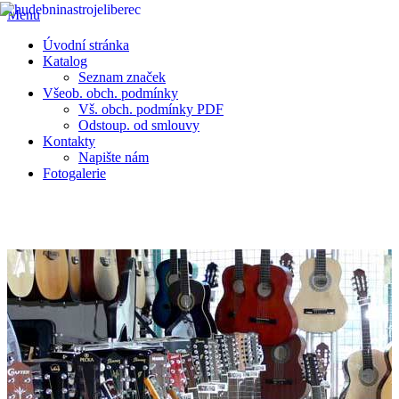
Menu
Úvodní stránka
Katalog
Seznam značek
Všeob. obch. podmínky
Vš. obch. podmínky PDF
Odstoup. od smlouvy
Kontakty
Napište nám
Fotogalerie
Prodej veškerých hudebních nástrojů • hudebniny • aparatury .......
Vše pro muzikanty • E-SHOP HUDEBNÍCH NÁSTROJŮ
Napište nám –
Mérida C10D
AKUSTICKÁ KYTARA
Kontaktní údaje