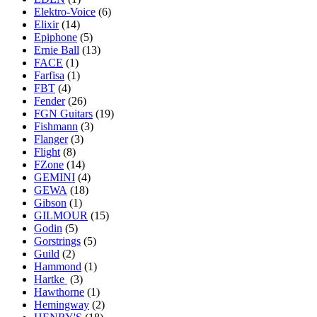
Elektro-Voice
(6)
Elixir
(14)
Epiphone
(5)
Ernie Ball
(13)
FACE
(1)
Farfisa
(1)
FBT
(4)
Fender
(26)
FGN Guitars
(19)
Fishmann
(3)
Flanger
(3)
Flight
(8)
FZone
(14)
GEMINI
(4)
GEWA
(18)
Gibson
(1)
GILMOUR
(15)
Godin
(5)
Gorstrings
(5)
Guild
(2)
Hammond
(1)
Hartke
(3)
Hawthorne
(1)
Hemingway
(2)