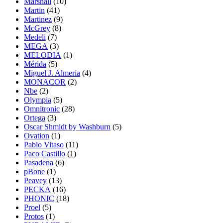
Marshall
(10)
Martin
(41)
Martinez
(9)
McGrey
(8)
Medeli
(7)
MEGA
(3)
MELODIA
(1)
Mérida
(5)
Miguel J. Almeria
(4)
MONACOR
(2)
Nbe
(2)
Olympia
(5)
Omnitronic
(28)
Ortega
(3)
Oscar Shmidt by Washburn
(5)
Ovation
(1)
Pablo Vitaso
(11)
Paco Castillo
(1)
Pasadena
(6)
pBone
(1)
Peavey
(13)
PECKA
(16)
PHONIC
(18)
Proel
(5)
Protos
(1)