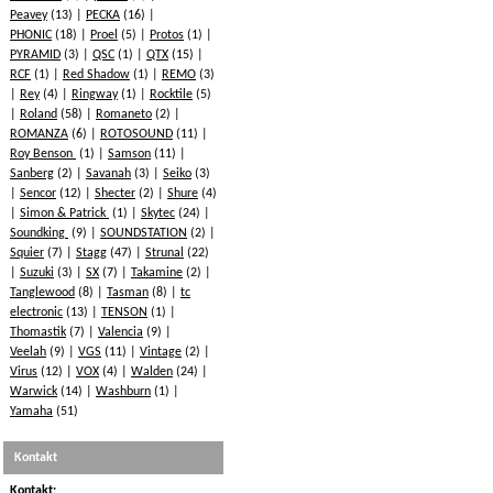
Peavey
(13)
PECKA
(16)
PHONIC
(18)
Proel
(5)
Protos
(1)
PYRAMID
(3)
QSC
(1)
QTX
(15)
RCF
(1)
Red Shadow
(1)
REMO
(3)
Rey
(4)
Ringway
(1)
Rocktile
(5)
Roland
(58)
Romaneto
(2)
ROMANZA
(6)
ROTOSOUND
(11)
Roy Benson
(1)
Samson
(11)
Sanberg
(2)
Savanah
(3)
Seiko
(3)
Sencor
(12)
Shecter
(2)
Shure
(4)
Simon & Patrick
(1)
Skytec
(24)
Soundking
(9)
SOUNDSTATION
(2)
Squier
(7)
Stagg
(47)
Strunal
(22)
Suzuki
(3)
SX
(7)
Takamine
(2)
Tanglewood
(8)
Tasman
(8)
tc
electronic
(13)
TENSON
(1)
Thomastik
(7)
Valencia
(9)
Veelah
(9)
VGS
(11)
Vintage
(2)
Virus
(12)
VOX
(4)
Walden
(24)
Warwick
(14)
Washburn
(1)
Yamaha
(51)
Kontakt
Kontakt: