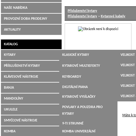
NAŠE NABÍDKA
Příslušenství kytary
Příslušenství kytary
»
Kytarové kabely
PROVOZNÍ DOBA PRODEJNY
AKTUALITY
KATALOG
KYTARY
KLASICKÉ KYTARY
VELIKOST 
JUMBO,
VELIKOST 
PŘÍSLUŠENSTVÍ KYTARY
KYTAROVÉ MULTIEFEKTY
DREADNOUGHT,WESTERN
VELIKOST 
LADIČKY
KLÁVESOVÉ NÁSTROJE
KEYBOARDY
ELEKTROAKUSTICKÉ
VELIKOST 
KYTAROVÉ KABELY
DIGITÁLNÍ PIANA
BANJA
ELEKTRICKÉ KYTARY
VELIKOST 
KYTAROVÉ VYSÍLAČKY
MANDOLÍNY
BASOVÉ KYTARY
POVLAKY A POUZDRA PRO
UKULELE
12-TI STRUNNÉ
KYTARY
Máte k t
SMYČCOVÉ NÁSTROJE
9-TI STRUNNÉ
Nástrojový kytarový kabel
KOMBA
KOMBA UNIVERZÁLNÍ
KYTARY PRO LEVÁKY