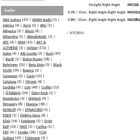
Straight-Right Angle
NSC20L
Značky
0.5ft / 15cm
Right Angle-Right Angle
NSC05L
ABX Guitars
(47)
ADAM Audio
(1)
0.8ft / 25cm
Right Angle-Right Angle
NSC08L
Admira
(4)
Aersi
(5)
AKG
(1)
Akiyama
(2)
Alesis
(6)
3/5/2011
Alhambra
(1)
Allen&Heath
(1)
APC
(4)
ARIA
(15)
ART &
LUTHERIE
(3)
Ashton
(172)
Aulos
(4)
AXL-Lucida
(2)
Bach
(47)
Bardl
(1)
Baton Rouge
(18)
Behringer
(25)
Beta Aivin
(3)
Black
Smith
(39)
Bugera
(2)
Carpower
(2)
Casio
(15)
Cataluna
(5)
Citronic
(6)
Cordoba
(9)
Cort
(40)
Crafter
(21)
D'Addario
(14)
Daisy Rock
(1)
Danelectro
(3)
Digitech
(9)
Dimavery
(8)
Dowina
(18)
DUNLOP
(9)
DYNACORD
(1)
EDEN
(1)
Elektro-Voice
(6)
Elixir
(14)
Epiphone
(5)
Ernie
Ball
(13)
FACE
(1)
Farfisa
(1)
FBT
(4)
Fender
(26)
FGN
Guitars
(19)
Fishmann
(3)