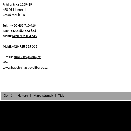
Frýdlantská 1359/19
460 01 Liberec 1
Česká republika
Tel.:
+420 482 710 419
Fax:
+420 482 323 838
Mobil:
+420 602 404 649
Mobil:
+420 728 235 663
E-mail:
simek.hn@volny.cz
Web:
www.hudebninastrojeliberec.cz
Domů
|
Nahoru
|
Mapa stránek
|
Tisk