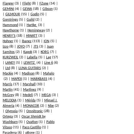
Flanger
(3)
Flight
(8)
FZone
(14)
GEMINI
(4)
GEWA
(18)
Gibson
(1)
GILMOUR
(15)
Godin
(5)
Gorstrings
(5)
Guild
(2)
Hammond
(1)
Hartke
(3)
Hawthorne
(1)
Hemingway
(2)
HENRY'S
(18)
HIWATT
(3)
Hohner
(1)
Ibanez
(113)
ION
(5)
Izzo
(8)
JOYO
(7)
JTS
(3)
Juan
Samitos
(2)
Kapok
(3)
KORG
(7)
KURZWEIL
(2)
Labella
(5)
Lag
(17)
LANEY
(5)
LEWITZ
(4)
Line 6
(6)
Ltd
(8)
LUNA GUITARS
(2)
Mackie
(4)
Madison
(8)
Mahalo
(2)
MAPEX
(1)
MARKBASS
(4)
Marris
(17)
Marshall
(10)
Martin
(41)
Martinez
(9)
McGrey
(8)
Medeli
(7)
MEGA
(3)
MELODIA
(1)
Mérida
(5)
Miguel J.
Almeria
(4)
MONACOR
(2)
Nbe
(2)
Olympia
(5)
Omnitronic
(28)
Ortega
(3)
Oscar Shmidt by
Washburn
(5)
Ovation
(1)
Pablo
Vitaso
(11)
Paco Castillo
(1)
Pasadena
(6)
pBone
(1)